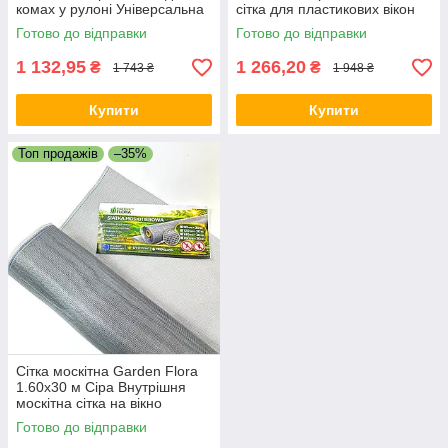
комах у рулоні Універсальна
сітка для пластикових вікон
москітна сітка
Безкаркасна москітна сітка
Готово до відправки
Готово до відправки
1 132,95
1 266,20
₴
₴
1 743 ₴
1 948 ₴
Купити
Купити
Топ продажів
–35%
Сітка москітна Garden Flora
1.60х30 м Сіра Внутрішня
москітна сітка на вікно
Захисна сітка від комарів
Готово до відправки