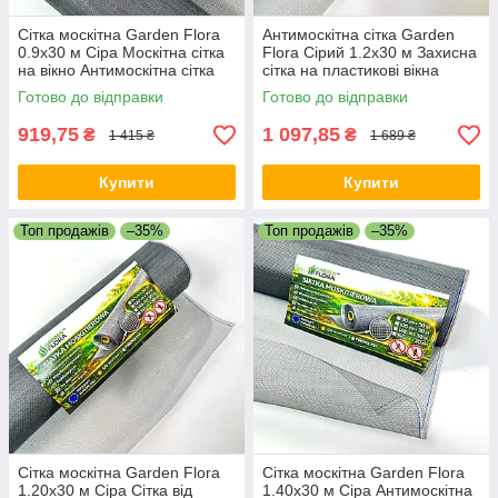
Сітка москітна Garden Flora
Антимоскітна сітка Garden
0.9х30 м Сіра Москітна сітка
Flora Сірий 1.2x30 м Захисна
на вікно Антимоскітна сітка
сітка на пластикові вікна
Протимоскітна сітка
Москітна сітка на вікно без
Готово до відправки
Готово до відправки
рамки
919,75
1 097,85
₴
₴
1 415 ₴
1 689 ₴
Купити
Купити
Топ продажів
–35%
Топ продажів
–35%
Сітка москітна Garden Flora
Сітка москітна Garden Flora
1.20х30 м Сіра Сітка від
1.40х30 м Сіра Антимоскітна