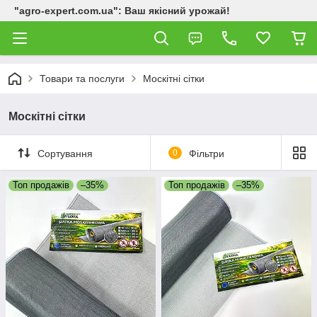
"agro-expert.com.ua": Ваш якісний урожай!
Товари та послуги
Москітні сітки
Москітні сітки
Сортування
0
Фільтри
Топ продажів
–35%
Топ продажів
–35%