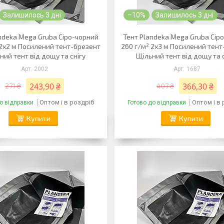
Залишилось 3 дні
–10%
Залишилось 3 дні
ndeka Mega Gruba Сіро-чорний
Тент Plandeka Mega Gruba Сір
 2х2 м Посилений тент-брезент
260 г/м² 2х3 м Посилений тен
ний тент від дощу та снігу
Щільний тент від дощу та 
2002
1687
243,90 ₴
366,30 ₴
271 ₴
407 ₴
Оптом і в роздріб
Оптом і в
о відправки
Готово до відправки
Купити
Купити