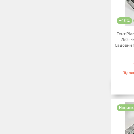
–10%
Тент Pla
260 г/
Садовий т
Під з
Новинк