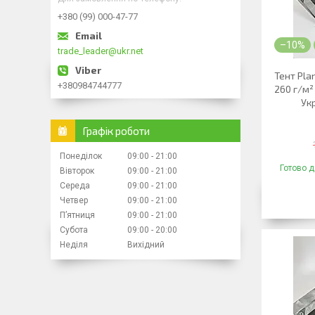
+380 (99) 000-47-77
–10%
trade_leader@ukr.net
Тент Pla
+380984744777
260 г/м²
Ук
Графік роботи
Понеділок
09:00
21:00
Готово д
Вівторок
09:00
21:00
Середа
09:00
21:00
Четвер
09:00
21:00
Пʼятниця
09:00
21:00
Субота
09:00
20:00
Неділя
Вихідний