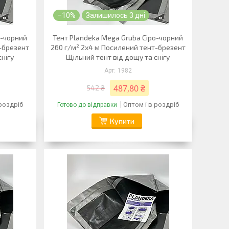
–10%
Залишилось 3 дні
о-чорний
Тент Plandeka Mega Gruba Сіро-чорний
т-брезент
260 г/м² 2х4 м Посилений тент-брезент
снігу
Щільний тент від дощу та снігу
1982
487,80 ₴
542 ₴
 роздріб
Оптом і в роздріб
Готово до відправки
Купити