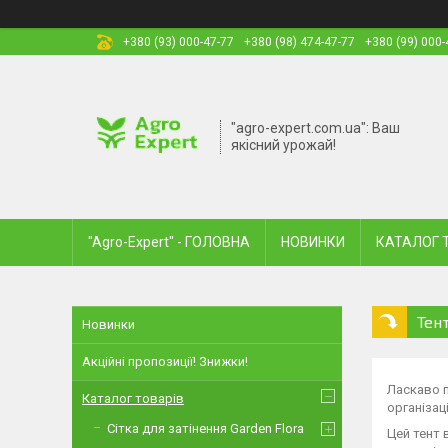
+380 (93) 000-47-77
+380 (98) 474-47-77
+380 (99) 000-
"agro-expert.com.ua": Ваш
якісний урожай!
"Agro-Expert" - ГОЛОВНА
НОВИНКИ
КАТАЛОГ 
Тен
Новинки
Акційні пропозиції! Знижки!
Ласкаво п
Каталог товарів
організаці
Сітка для затінення Garden Flora
Цей тент 