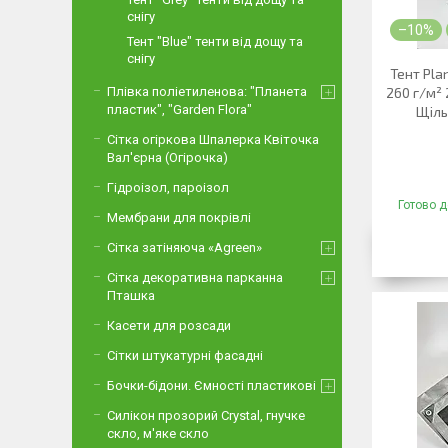
снігу
–10%
Тент "Blue" тенти від дощу та
снігу
Тент Pla
Плівка поліетиленова: "Планета
260 г/м²
пластик", "Garden Flora"
Щіль
Сітка огіркова Шпалерка Квіточка
Вал'єрна (Огірочка)
Гідроізол, пароізол
Готово д
Мембрани для покрівлі
Сітка затіняюча «Agreen»
Сітка декоративна парканна
Пташка
Касети для розсади
Сітки штукатурні фасадні
Бочки-бідони. Ємності пластикові
Силікон прозорий Crystal, гнучке
скло, м'яке скло