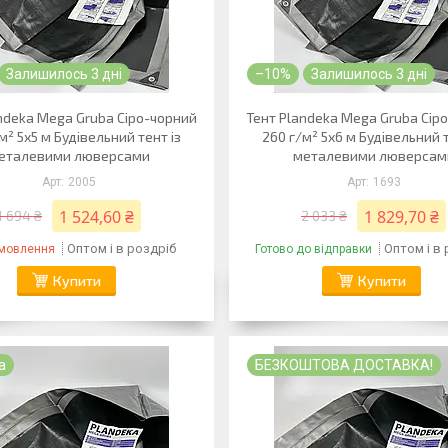
Залишилось 3 дні
–10%
Залишилось 3 дні
ndeka Mega Gruba Сіро-чорний
Тент Plandeka Mega Gruba Сір
м² 5х5 м Будівельний тент із
260 г/м² 5х6 м Будівельний т
еталевими люверсами
металевими люверсам
2005
1693
1 524,60 ₴
1 829,70 ₴
1 694 ₴
2 033 ₴
Оптом і в роздріб
Оптом і в
амовлення
Готово до відправки
Купити
Купити
а
БЕЗКОШТОВА ДОСТАВКА!