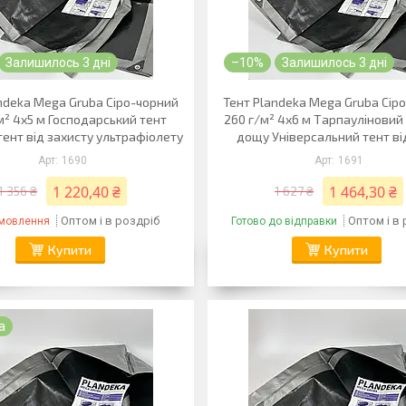
Залишилось 3 дні
–10%
Залишилось 3 дні
ndeka Mega Gruba Сіро-чорний
Тент Plandeka Mega Gruba Сір
м² 4х5 м Господарський тент
260 г/м² 4х6 м Тарпауліновий 
ент від захисту ультрафіолету
дощу Універсальний тент від
1690
1691
1 220,40 ₴
1 464,30 ₴
1 356 ₴
1 627 ₴
Оптом і в роздріб
Оптом і в
амовлення
Готово до відправки
Купити
Купити
а