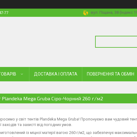
вул. Піщана, 38 (Індекс 
47-77
ТОВАРІВ
ДОСТАВКА І ОПЛАТА
ПОВЕРНЕННЯ ТА ОБМІН
т Plandeka Mega Gruba Сіро-Чорний 260 г/м2
росимо у світ тентів Plandeka Mega Gruba! Пропонуємо вам чудовий тент
ї заходів та захисті від погодних умов.
виготовлений із міцної матерії вагою 260 г/м2, що забезпечує максимальн