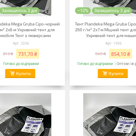
Залишилось 3 дні
–10%
Залишилось 3 дні
ndeka Mega Gruba Сіро-чорний
Тент Plandeka Mega Gruba Сір
/м² 2х6 м Укривний тент для
260 г/м² 2х7 м Міцний тент дл
мобіля Тент з люверсами
Укривний тент для маш
2036
1906
731,70 ₴
854,10 ₴
813 ₴
949 ₴
Оптом і в
Готово до відправки
Готово до відправки
Купити
Купити