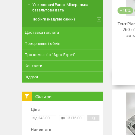
Утеплювачі Paroc. Мінеральна
базальтова вата
–10%
Тюбінги (надувні санки)
Тент Pla
260 г
Доставка і оплата
авто
Повернення і обмін
Про компанію "Agro-Expert"
Контакти
Відгуки
Фільтри
Ціна
Наявність