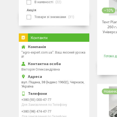
В наявності
22
Акція
–10%
Товари зі знижками
31
Тент Pla
260 г
Універса
Контакти
"agro-expert.com.ua": Ваш якісний урожа
Готово д
й!
Вікторія Олександрівна
вул. Піщана, 38 (Індекс 19602), Черкаси,
Україна
Новинк
+380 (93) 000-47-77
Для Замовлення по Телефону
+380 (98) 474-47-77
Для замовлення по Телефону.