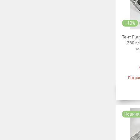
–10%
Тент Pla
260 г/
м
Під з
Новинк