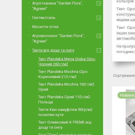
кольорів 
Агротканина "Garden Flora",
"Agreen"
Tент Сіро
конструкц
Геотекстиль
міцним шв
Москітні сітки
Tент Сіро
інших зах
Агроволокно "Garden Flora",
автомобіл
"Agreen"
Не пропус
Тенти від дощу та снігу
погодних 
Тент Plandeka Mega Gruba Сіро-
Чорний 260 г/м2
Тент Plandeka Mochna Сіро-
Коричневий 210 г/м2
Тент Plandeka Mochna 160 г/м2
Сірий
Новинк
Тент Plandeka Cірий 110 г/м2
Польща
Тенти Хакі камуфляж 90гр/м2
посилені кути
Тент Оливковий X-TREME від
дощу та снігу
Тент "Grey" тенти від дощу та