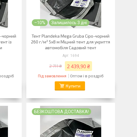
–10%
Залишилось 3 дні
о-чорний
Тент Plandeka Mega Gruba Сіро-чорний
ент із
260 г/м² 5х8 м Міцний тент для укриття
и
автомобіля Садовий тент
1694
2 439,90 ₴
2 711 ₴
 роздріб
Оптом і в роздріб
Під замовлення
Купити
БЕЗКОШТОВА ДОСТАВКА!