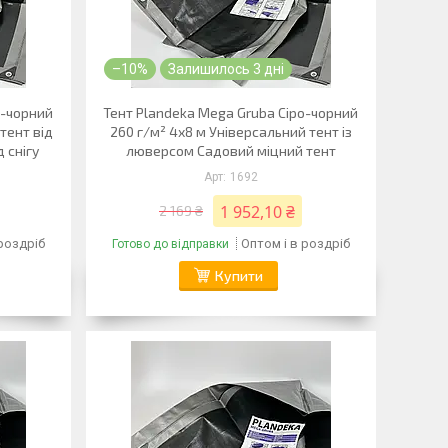
–10%
Залишилось 3 дні
о-чорний
Тент Plandeka Mega Gruba Сіро-чорний
тент від
260 г/м² 4х8 м Універсальний тент із
 снігу
люверсом Садовий міцний тент
1692
1 952,10 ₴
2 169 ₴
 роздріб
Оптом і в роздріб
Готово до відправки
Купити