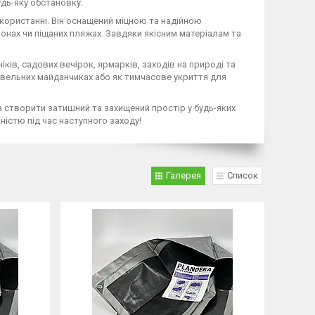
удь-яку обстановку.
використанні. Він оснащений міцною та надійною
зонах чи піщаних пляжах. Завдяки якісним матеріалам та
ків, садових вечірок, ярмарків, заходів на природі та
дівельних майданчиках або як тимчасове укриття для
а створити затишний та захищений простір у будь-яких
істю під час наступного заходу!
Галерея
Список