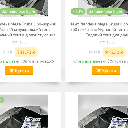
Залишилось 3 дні
–10%
Залишилось 3 дні
ndeka Mega Gruba Сіро-чорний
Тент Plandeka Mega Gruba Сір
/м² 3х4 м Будівельний тент
260 г/м² 3х5 м Укривний тент 
льний тент від захисту сонця
Садовий тент для дачі
1688
1689
731,70 ₴
915,30 ₴
813 ₴
1 017 ₴
Оптом і в роздріб
Оптом і в
о відправки
Готово до відправки
Купити
Купити
а