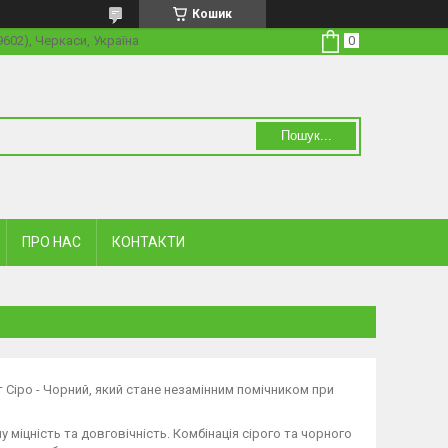
Кошик
19602), Черкаси, Україна
Пошук...
ПРО НАС
КОНТАКТИ
 Сіро - Чорний, який стане незамінним помічником при
у міцність та довговічність. Комбінація сірого та чорного