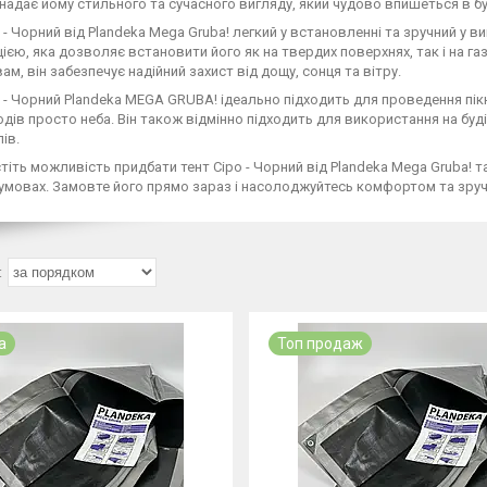
надає йому стильного та сучасного вигляду, який чудово впишеться в б
 - Чорний від Plandeka Mega Gruba! легкий у встановленні та зручний у 
ією, яка дозволяє встановити його як на твердих поверхнях, так і на га
ам, він забезпечує надійний захист від дощу, сонця та вітру.
 - Чорний Plandeka MEGA GRUBA! ідеально підходить для проведення пікні
одів просто неба. Він також відмінно підходить для використання на бу
ів.
тіть можливість придбати тент Сіро - Чорний від Plandeka Mega Gruba! т
умовах. Замовте його прямо зараз і насолоджуйтесь комфортом та зручн
а
Топ продаж