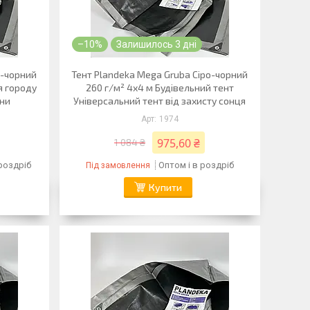
–10%
Залишилось 3 дні
о-чорний
Тент Plandeka Mega Gruba Сіро-чорний
я городу
260 г/м² 4х4 м Будівельний тент
ини
Універсальний тент від захисту сонця
1974
975,60 ₴
1 084 ₴
 роздріб
Оптом і в роздріб
Під замовлення
Купити