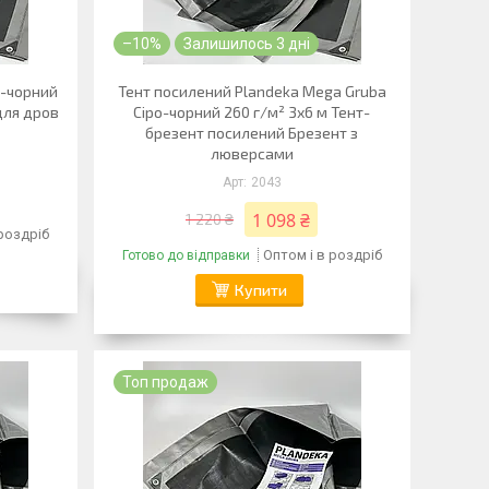
–10%
Залишилось 3 дні
о-чорний
Тент посилений Plandeka Mega Gruba
для дров
Сіро-чорний 260 г/м² 3х6 м Тент-
брезент посилений Брезент з
люверсами
2043
1 098 ₴
1 220 ₴
 роздріб
Оптом і в роздріб
Готово до відправки
Купити
Топ продаж