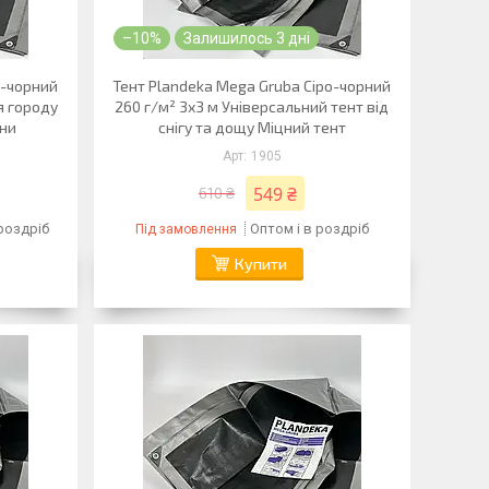
–10%
Залишилось 3 дні
о-чорний
Тент Plandeka Mega Gruba Сіро-чорний
я городу
260 г/м² 3х3 м Універсальний тент від
ини
снігу та дощу Міцний тент
1905
549 ₴
610 ₴
 роздріб
Оптом і в роздріб
Під замовлення
Купити