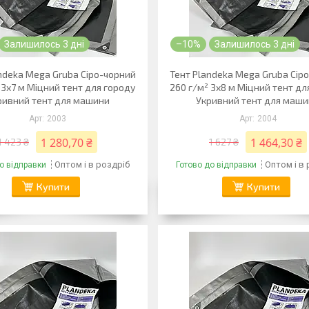
Залишилось 3 дні
–10%
Залишилось 3 дні
ndeka Mega Gruba Сіро-чорний
Тент Plandeka Mega Gruba Сір
 3х7 м Міцний тент для городу
260 г/м² 3х8 м Міцний тент дл
ривний тент для машини
Укривний тент для маш
2003
2004
1 280,70 ₴
1 464,30 ₴
1 423 ₴
1 627 ₴
Оптом і в роздріб
Оптом і в
о відправки
Готово до відправки
Купити
Купити