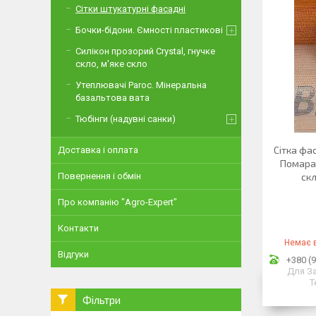
Сітки штукатурні фасадні
Бочки-бідони. Ємності пластикові
Силікон прозорий Crystal, гнучке
скло, м'яке скло
Утеплювачі Paroc. Мінеральна
базальтова вата
Тюбінги (надувні санки)
Сітка фа
Доставка і оплата
Помара
Повернення і обмін
скл
Про компанію "Agro-Expert"
Контакти
Немає в
Відгуки
+380 (9
Для З
Т
Фільтри