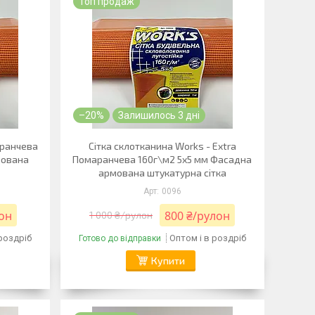
Топ продаж
–20%
Залишилось 3 дні
аранчева
Сітка склотканина Works - Extra
мована
Помаранчева 160г\м2 5х5 мм Фасадна
армована штукатурна сітка
0096
лон
800 ₴/рулон
1 000 ₴/рулон
 роздріб
Оптом і в роздріб
Готово до відправки
Купити