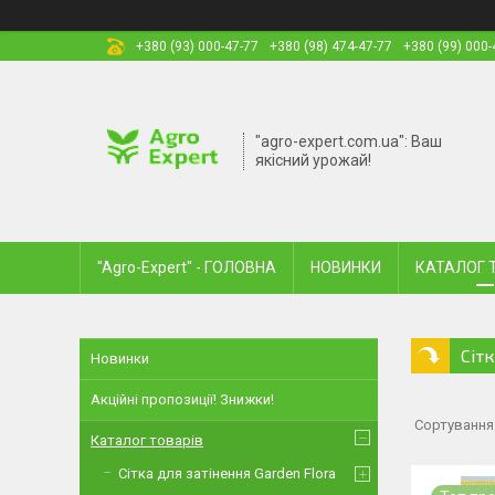
+380 (93) 000-47-77
+380 (98) 474-47-77
+380 (99) 000-
"agro-expert.com.ua": Ваш
якісний урожай!
"Agro-Expert" - ГОЛОВНА
НОВИНКИ
КАТАЛОГ 
Сіт
Новинки
Акційні пропозиції! Знижки!
Каталог товарів
Сітка для затінення Garden Flora