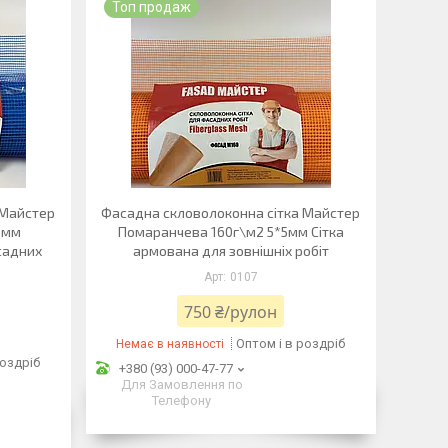
Топ продаж
 Майстер
Фасадна скловолоконна сітка Майстер
5мм
Помаранчева 160г\м2 5*5мм Сітка
садних
армована для зовнішніх робіт
0107
750 ₴/рулон
Оптом і в роздріб
Немає в наявності
роздріб
+380 (93) 000-47-77
Для Замовлення по
Телефону