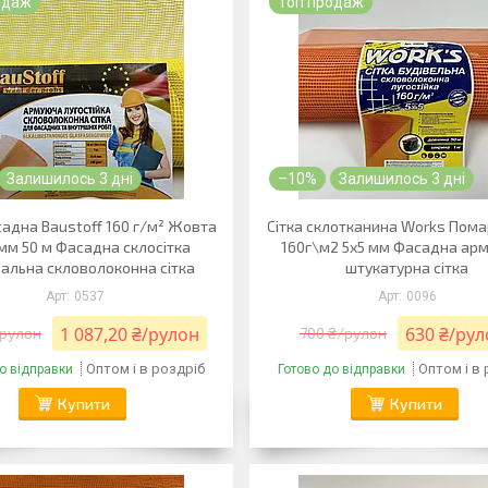
одаж
Топ продаж
Залишилось 3 дні
–10%
Залишилось 3 дні
садна Baustoff 160 г/м² Жовта
Сітка склотканина Works Пом
 мм 50 м Фасадна склосітка
160г\м2 5х5 мм Фасадна ар
альна скловолоконна сітка
штукатурна сітка
0537
0096
1 087,20 ₴/рулон
630 ₴/ру
/рулон
700 ₴/рулон
Оптом і в роздріб
Оптом і в
о відправки
Готово до відправки
Купити
Купити