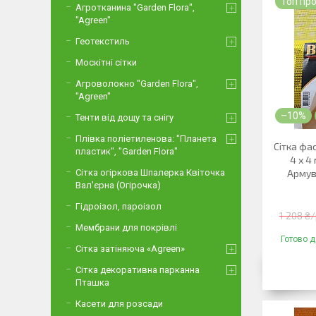
Топ пр
Агротканина "Garden Flora",
"Agreen"
Геотекстиль
Москітні сітки
Агроволокно "Garden Flora",
"Agreen"
–10%
Тенти від дощу та снігу
Плівка поліетиленова: "Планета
Сітка фа
пластик", "Garden Flora"
4 х 4
Сітка огіркова Шпалерка Квіточка
Армув
Вал'єрна (Огірочка)
Гідроізол, пароізол
1 208 ₴
Мембрани для покрівлі
Готово д
Сітка затіняюча «Agreen»
Сітка декоративна парканна
Пташка
Касети для розсади