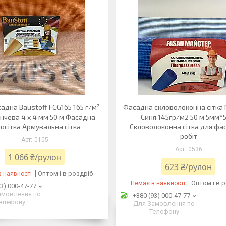
садна Baustoff FCG165 165 г/м²
Фасадна скловолоконна сітка
нчева 4 х 4 мм 50 м Фасадна
Синя 145гр/м2 50 м 5мм*
осітка Армувальна сітка
Скловолоконна сітка для фа
робіт
0105
0536
1 066 ₴/рулон
623 ₴/рулон
Оптом і в роздріб
 наявності
Оптом і в 
Немає в наявності
3) 000-47-77
амовлення по
+380 (93) 000-47-77
елефону
Для Замовлення по
Телефону