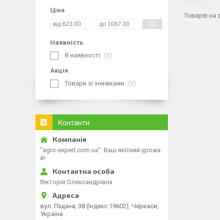
Ціна
Наявність
В наявності
3
Акція
Товари зі знижками
3
Контакти
"agro-expert.com.ua": Ваш якісний урожа
й!
Вікторія Олександрівна
вул. Піщана, 38 (Індекс 19602), Черкаси,
Україна