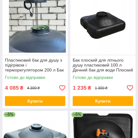
Пластиковий бак для душу з
Бак плоский для літнього
підігрівом і
душу пластиковий 100 л
терморегулятором 200 л Бак
Дачний бак для води Плоский
для води з ТЕНом
бак для літнього душу
Готово до відправки
Готово до відправки
4 085
1 235
₴
₴
4 300 ₴
1 300 ₴
Купити
Купити
–5%
–5%