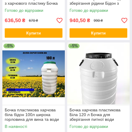
з харчового пластику Бочка
зберігання рідини Бідон з
для меду Бочка для меду
ручками для дачі
Готово до відправки
Готово до відправки
636,50
940,50
₴
₴
670 ₴
990 ₴
Купити
Купити
–5%
–5%
Бочка пластикова харчова
Бочка харчова пластикова
біла бідон 100л широка
Біла 120 л Бочка для
горловина для вина та води
зберігання питної води
Пластикова бочка для
В наявності
Готово до відправки
транспортування