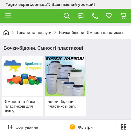
"agro-expert.com.ua": Ваш якісний урожай!
Товари та послуги
Бочки-бідони. Ємності пластикові
Бочки-бідони. Ємності пластикові
Ємності та баки
Бочки, бідони
пластикові для
пластикові білі.
душу
Сортування
0
Фільтри