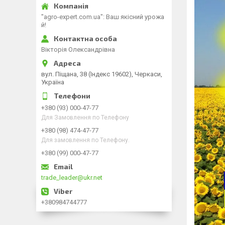
"agro-expert.com.ua": Ваш якісний урожа
й!
Вікторія Олександрівна
вул. Піщана, 38 (Індекс 19602), Черкаси,
Україна
+380 (93) 000-47-77
Для Замовлення по Телефону
+380 (98) 474-47-77
Для замовлення по Телефону.
+380 (99) 000-47-77
trade_leader@ukr.net
+380984744777