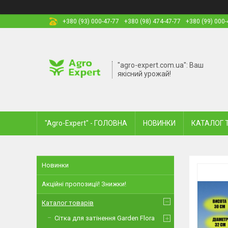
+380 (93) 000-47-77
+380 (98) 474-47-77
+380 (99) 000-
"agro-expert.com.ua": Ваш
якісний урожай!
"Agro-Expert" - ГОЛОВНА
НОВИНКИ
КАТАЛОГ 
Новинки
Акційні пропозиції! Знижки!
Каталог товарів
Сітка для затінення Garden Flora