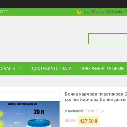
вул. Піщана, 38 (Індекс 
47-77
ТОВАРІВ
ДОСТАВКА І ОПЛАТА
ПОВЕРНЕННЯ ТА ОБМІН
Бочка харчова пластикова 
солінь Харчова бочка для 
В наявності
Код:
0554
427,50 ₴
450 ₴