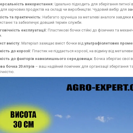
версальність використання:
Ідеально підходить для зберігання питної в
для харчових продуктів на складі чи виробництві. Чудовий вибір для
за
ість та практичність:
Набагато зручніша за металеві аналоги завдяки
станні та забезпечує довший термін служби.
говічність експлуатації:
Пластикові бочки стійкі до фізичних та механ
и.
ист вмісту:
Матеріал захищає вміст бочки від
ультрафіолетових проме
кість до корозії:
Пластик не піддається корозії, на відміну від металеви
йкість до факторів навколишнього середовища:
Бочка зберігає свої в
ва бочка 20 літрів
– ваш надійний помічник для організації зберігання
ічністю.