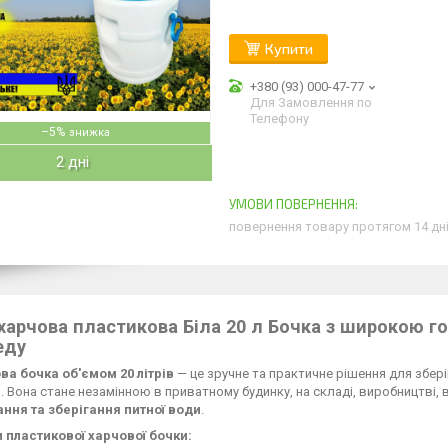
Купити
+380 (93) 000-47-77
Для Замовлення по
Телефону
–5%
2 дні
повернення товару протягом 14 дн
харчова пластикова Біла 20 л Бочка з широкою 
еду
ва бочка об'ємом 20 літрів
— це зручне та практичне рішення для збер
. Вона стане незамінною в приватному будинку, на складі, виробництві, в 
ння та зберігання питної води
.
 пластикової харчової бочки: