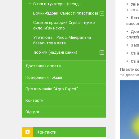
Сітки штукатурні фасадні
Уні
також 
Бочки-бідони. Ємності пластикові
Легк
Силікон прозорий Crystal, гнучке
викори
скло, м'яке скло
Дов
служб
Утеплювачі Paroc. Мінеральна
базальтова вата
Зах
Тюбінги (надувні санки)
Стій
Сті
Доставка і оплата
Пластико
та довгов
Повернення і обмін
Про компанію "Agro-Expert"
Контакти
Відгуки
Контакти