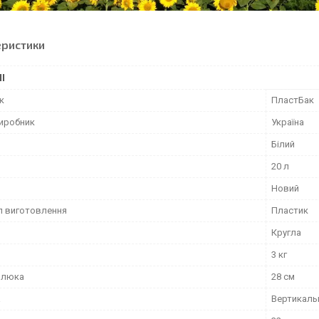
еристики
І
к
ПластБак
виробник
Україна
Білий
20 л
Новий
л виготовлення
Пластик
Кругла
3 кг
 люка
28 см
а
Вертикаль