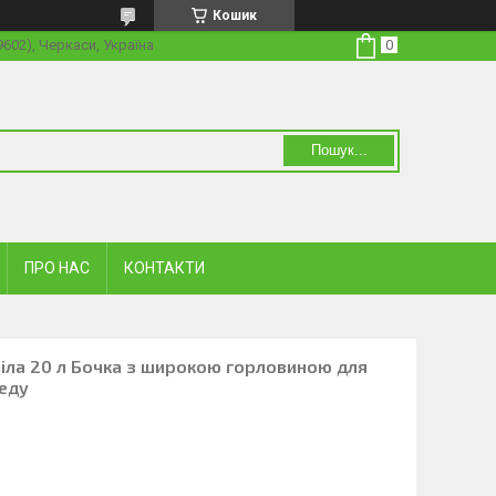
Кошик
19602), Черкаси, Україна
Пошук...
ПРО НАС
КОНТАКТИ
Біла 20 л Бочка з широкою горловиною для
меду