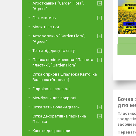
Агротканина "Garden Flora",
"Agreen"
Геотекстиль
Москітні сітки
Агроволокно "Garden Flora",
"Agreen"
Тенти від дощу та снігу
Плівка поліетиленова: "Планета
пластик", "Garden Flora"
Сітка огіркова Шпалерка Квіточка
Вал'єрна (Огірочка)
Гідроізол, пароізол
Мембрани для покрівлі
Бочка 
для м
Сітка затіняюча «Agreen»
Пластико
Сітка декоративна парканна
продуктів
Пташка
засолюва
Касети для розсади
Переваги