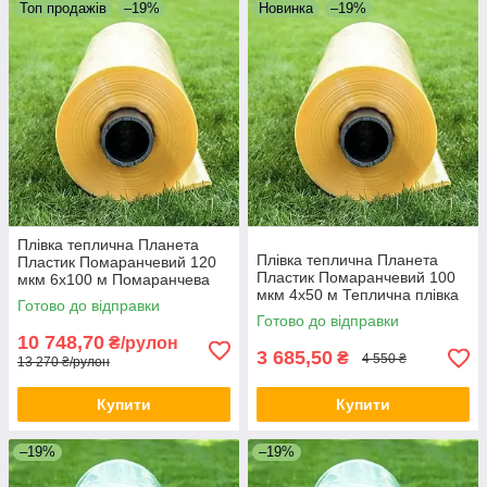
Топ продажів
–19%
Новинка
–19%
Плівка теплична Планета
Плівка теплична Планета
Пластик Помаранчевий 120
Пластик Помаранчевий 100
мкм 6х100 м Помаранчева
мкм 4х50 м Теплична плівка
плівка для теплиць Теплична
Готово до відправки
для фермерів
плівка
Готово до відправки
Водонепроникна плівка
10 748,70
₴/рулон
3 685,50
₴
4 550 ₴
13 270 ₴/рулон
Купити
Купити
–19%
–19%