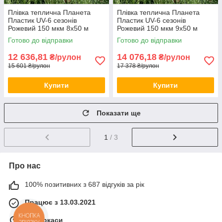
Плівка теплична Планета
Плівка теплична Планета
Пластик UV-6 сезонів
Пластик UV-6 сезонів
Рожевий 150 мкм 8х50 м
Рожевий 150 мкм 9х50 м
Теплична плівка для
Теплична поліетиленова
Готово до відправки
Готово до відправки
фермерів
плівка
12 636,81
14 076,18
₴/рулон
₴/рулон
15 601 ₴/рулон
17 378 ₴/рулон
Купити
Купити
Показати ще
1
/ 3
Про нас
100% позитивних з 687 відгуків за рік
Працює з 13.03.2021
КНОПКА
м. Черкаси
ЗВ'ЯЗКУ