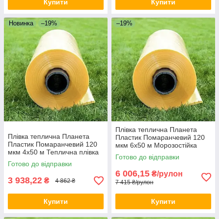
Купити
Купити
Новинка
–19%
–19%
Плівка теплична Планета
Плівка теплична Планета
Пластик Помаранчевий 120
Пластик Помаранчевий 120
мкм 6х50 м Морозостійка
мкм 4х50 м Теплична плівка
плівка для теплиць Укривна
Готово до відправки
для фермерів Поліетилен
плівка
Готово до відправки
для теплиці
6 006,15
₴/рулон
3 938,22
₴
4 862 ₴
7 415 ₴/рулон
Купити
Купити