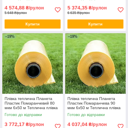
теплиць
4 574,88
5 374,35
₴/рулон
₴/рулон
5 648 ₴/рулон
6 635 ₴/рулон
Купити
Купити
–19%
–19%
Плівка теплична Планета
Плівка теплична Планета
Пластик Помаранчевий 80
Пластик Помаранчева 90
мкм 6х50 м Теплична плівка
мкм 6х50 м Теплична плівка
для зимової теплиці
для зимової теплиці
Готово до відправки
Готово до відправки
3 772,17
4 037,04
₴/рулон
₴/рулон