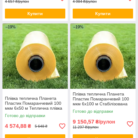
4 657 ₴/рулон
4 984 ₴/рулон
Купити
Купити
–19%
–19%
Плівка теплична Планета
Плівка теплична Планета
Пластик Помаранчевий 100
Пластик Помаранчевий 100
мкм 6х100 м Стабілізована
мкм 6х50 м Теплична плівка
плівка для теплиці
Готово до відправки
для фермерів Поліетилен
Готово до відправки
для теплиці
9 150,57
₴/рулон
4 574,88
₴
5 648 ₴
11 297 ₴/рулон