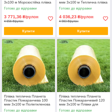
3х100 м Морозостійка плівка
мкм 3х100 м Теплична плівка
для теплиць Плівка для
для фермерів Плівка
Готово до відправки
Готово до відправки
теплиці
покривна
3 771,36
4 036,23
₴/рулон
₴/рулон
4 656 ₴/рулон
4 983 ₴/рулон
Купити
Купити
–19%
–19%
Плівка теплична Планета
Плівка теплична Планета
Пластик Помаранчева 100
Пластик Помаранчевий 120
мкм 3х100 м Поліетиленова
мкм 3х100 м Плівки для
плівка для теплиць
теплиць Міцна плівка для
Готово до відправки
Готово до відправки