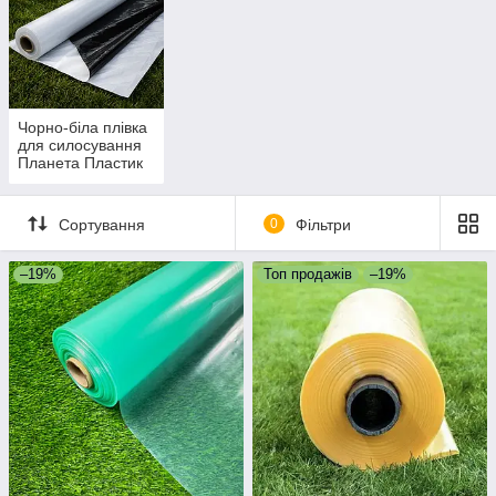
Чорно-біла плівка
для силосування
Планета Пластик
Сортування
0
Фільтри
–19%
Топ продажів
–19%