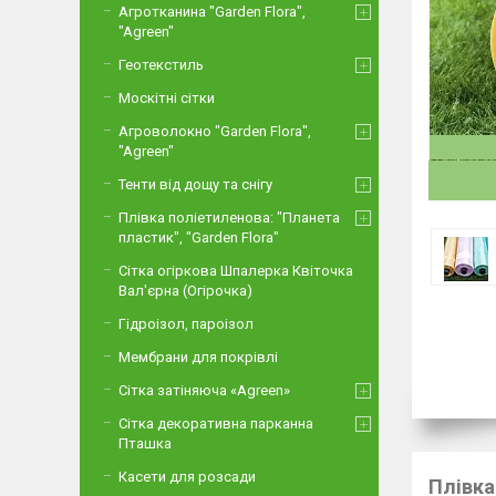
Агротканина "Garden Flora",
"Agreen"
Геотекстиль
Москітні сітки
Агроволокно "Garden Flora",
"Agreen"
Тенти від дощу та снігу
Плівка поліетиленова: "Планета
пластик", "Garden Flora"
Сітка огіркова Шпалерка Квіточка
Вал'єрна (Огірочка)
Гідроізол, пароізол
Мембрани для покрівлі
Сітка затіняюча «Agreen»
Сітка декоративна парканна
Пташка
Касети для розсади
Плівка