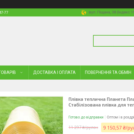
вул. Піщана, 38 (Індекс 
47-77
ТОВАРІВ
ДОСТАВКА І ОПЛАТА
ПОВЕРНЕННЯ ТА ОБМІН
Плівка теплична Планета П
Стабілізована плівка для те
Готово до відправки
Оптом і в роздр
9 150,57 ₴/р
11 297 ₴/рулон