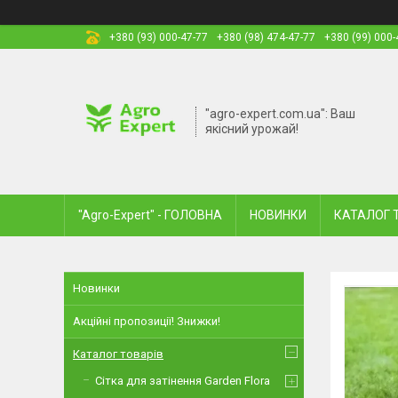
+380 (93) 000-47-77
+380 (98) 474-47-77
+380 (99) 000-
"agro-expert.com.ua": Ваш
якісний урожай!
"Agro-Expert" - ГОЛОВНА
НОВИНКИ
КАТАЛОГ 
Новинки
Акційні пропозиції! Знижки!
Каталог товарів
Сітка для затінення Garden Flora