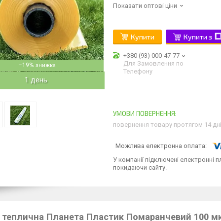
Показати оптові ціни
Купити
Купити з
+380 (93) 000-47-77
Для Замовлення по
–19%
Телефону
1 день
повернення товару протягом 14 дн
У компанії підключені електронні п
покидаючи сайту.
 теплична Планета Пластик Помаранчевий 100 мк