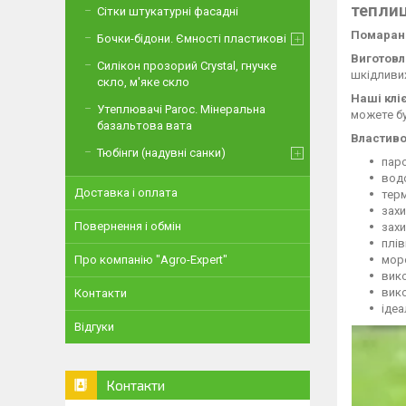
теплиц
Сітки штукатурні фасадні
Помаранч
Бочки-бідони. Ємності пластикові
Виготовл
Силікон прозорий Crystal, гнучке
шкідливих
скло, м'яке скло
Наші кліє
Утеплювачі Paroc. Мінеральна
можете бу
базальтова вата
Властивос
Тюбінги (надувні санки)
пар
вод
Доставка і оплата
терм
захи
Повернення і обмін
захи
плів
моро
Про компанію "Agro-Expert"
вико
вико
Контакти
ідеа
Відгуки
Контакти