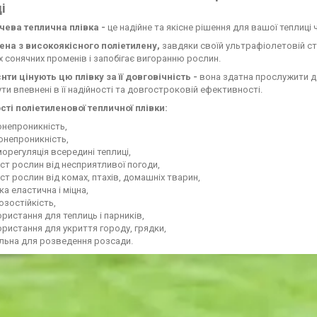
і
ева теплична плівка -
це надійне та якісне рішення для вашої теплиці 
ена з високоякісного поліетилену,
завдяки своїй ультрафіолетовій ста
 сонячних променів і запобігає вигоранню рослин.
нти цінують цю плівку за її довговічність -
вона здатна прослужити до 
ти впевнені в її надійності та довгостроковій ефективності.
ті поліетиленової тепличної плівки:
онепроникність,
онепроникність,
орегуляція всередині теплиці,
ст рослин від несприятливої погоди,
ст рослин від комах, птахів, домашніх тварин,
ка еластична і міцна,
зостійкість,
ристання для теплиць і парників,
ристання для укриття городу, грядки,
льна для розведення розсади.