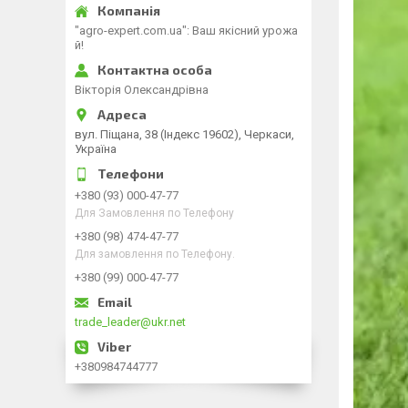
"agro-expert.com.ua": Ваш якісний урожа
й!
Вікторія Олександрівна
вул. Піщана, 38 (Індекс 19602), Черкаси,
Україна
+380 (93) 000-47-77
Для Замовлення по Телефону
+380 (98) 474-47-77
Для замовлення по Телефону.
+380 (99) 000-47-77
trade_leader@ukr.net
+380984744777