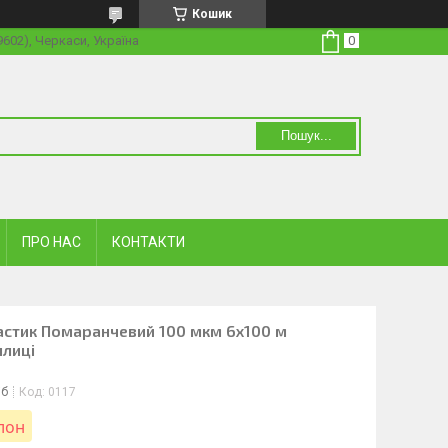
Кошик
19602), Черкаси, Україна
Пошук...
ПРО НАС
КОНТАКТИ
ластик Помаранчевий 100 мкм 6х100 м
плиці
іб
Код:
0117
улон