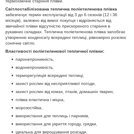
термохімічне старіння плівки.
Світлостабілізована теплична поліетиленова плівка
забезпечує термін експлуатації від 3 до 6 сезонів (12 і 36
місяців), залежно від вимог покупця і відрізняється від
звичайної плівки відсутністю прискореного старіння в
рукавних складках. Теплична поліетиленова плівка запобігає
утворенню конденсату всередині теплиці, рівномірно розсіює
сонячне світло.
Властивості поліетиленової тепличної плівки:
паронепроникність,
водонепроникність,
терморегуляція всередині теплиці,
захист рослин від несприятливої погоди,
захист рослин від комах, птахів, домашніх тварин,
плівка еластична і міцна,
морозостійка,
використання для теплиць і парників,
використання для укриття городу, грядки,
ідеальна для вирощування розсади.