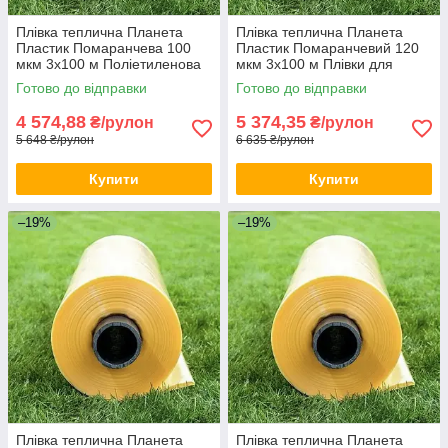
Плівка теплична Планета
Плівка теплична Планета
Пластик Помаранчева 100
Пластик Помаранчевий 120
мкм 3х100 м Поліетиленова
мкм 3х100 м Плівки для
плівка для теплиць
теплиць Міцна плівка для
Готово до відправки
Готово до відправки
теплиць
4 574,88
5 374,35
₴/рулон
₴/рулон
5 648 ₴/рулон
6 635 ₴/рулон
Купити
Купити
–19%
–19%
Плівка теплична Планета
Плівка теплична Планета