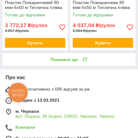
Пластик Помаранчевий 80
Пластик Помаранчева 90
мкм 6х50 м Теплична плівка
мкм 6х50 м Теплична плівка
для зимової теплиці
для зимової теплиці
Готово до відправки
Готово до відправки
3 772,17
4 037,04
₴/рулон
₴/рулон
4 657 ₴/рулон
4 984 ₴/рулон
Купити
Купити
Показати ще
Про нас
100% позитивних з 686 відгуків за рік
КНОПКА
ЗВ'ЯЗКУ
Працює з 13.03.2021
м. Черкаси
вул. Піщана, 38 (Індекс 19602), Черкаси, Україна
Контакти