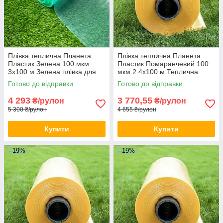
Плівка теплична Планета
Плівка теплична Планета
Пластик Зелена 100 мкм
Пластик Помаранчевий 100
3х100 м Зелена плівка для
мкм 2.4х100 м Теплична
теплиць
плівка для помідорів
Готово до відправки
Готово до відправки
4 293
3 770,55
₴/рулон
₴/рулон
5 300 ₴/рулон
4 655 ₴/рулон
Купити
Купити
–19%
–19%