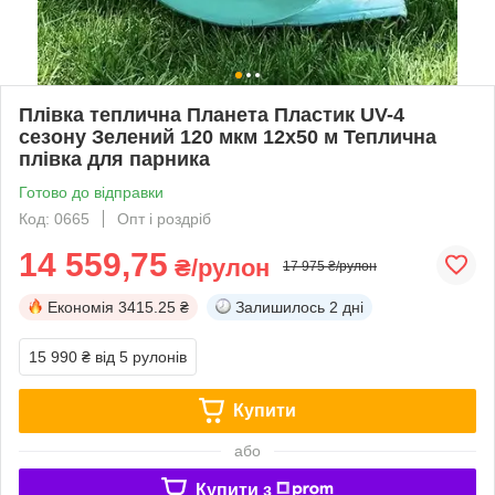
Плівка теплична Планета Пластик UV-4
сезону Зелений 120 мкм 12х50 м Теплична
плівка для парника
Готово до відправки
Код: 0665
Опт і роздріб
14 559,75
₴/рулон
17 975 ₴/рулон
Економія
3415.25 ₴
Залишилось
2 дні
15 990 ₴
від 5 рулонів
Купити
або
Купити з