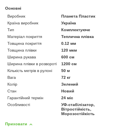
Основні
Виробник
Планета Пластик
Країна виробник
Україна
Тип
Комплектуюче
Матеріал покриття
Теплична плівка
Товщина покриття
0.12 мм
Товщина плівки
120 мкм
Ширина рукава
600 см
Ширина плівки в розвороті
1200 см
Кількість метрів в рулоні
50 м
Вага
72 кг
Колір
Зелений
Стан
Новий
Гарантійний термін
24 міс
Особливості
УФ-стабілізатор,
Вітростійкість,
Морозостійкість
Приховати