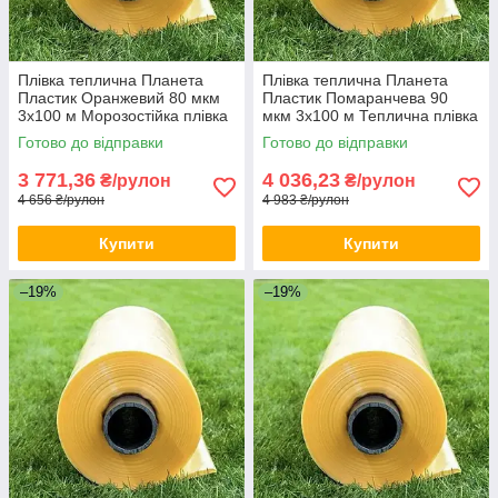
Плівка теплична Планета
Плівка теплична Планета
Пластик Оранжевий 80 мкм
Пластик Помаранчева 90
3х100 м Морозостійка плівка
мкм 3х100 м Теплична плівка
для теплиць Плівка для
для фермерів Плівка
Готово до відправки
Готово до відправки
теплиці
покривна
3 771,36
4 036,23
₴/рулон
₴/рулон
4 656 ₴/рулон
4 983 ₴/рулон
Купити
Купити
–19%
–19%