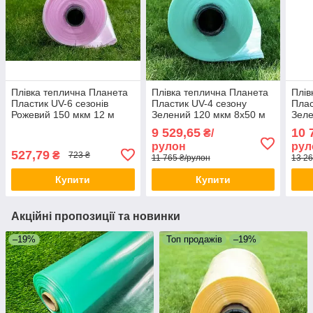
Плівка теплична Планета
Плівка теплична Планета
Плів
Пластик UV-6 сезонів
Пластик UV-4 сезону
Плас
Рожевий 150 мкм 12 м
Зелений 120 мкм 8х50 м
Зеле
Багаторічна теплична
Поліетиленова теплична
Полі
9 529,65
10 
₴/
плівка Посилена плівка
плівка
плів
рулон
рул
для парників
527,79
₴
723 ₴
11 765 ₴/рулон
13 26
Купити
Купити
Акційні пропозиції та новинки
–19%
Топ продажів
–19%