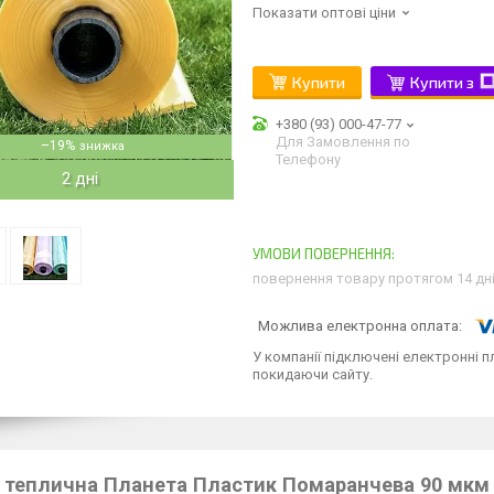
Показати оптові ціни
Купити
Купити з
+380 (93) 000-47-77
Для Замовлення по
–19%
Телефону
2 дні
повернення товару протягом 14 дн
У компанії підключені електронні п
покидаючи сайту.
 теплична Планета Пластик Помаранчева 90 мкм 