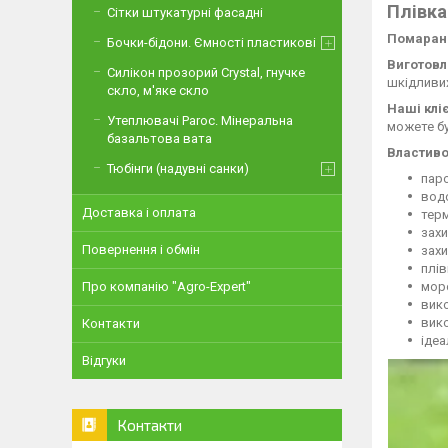
Плівка
Сітки штукатурні фасадні
Помаранч
Бочки-бідони. Ємності пластикові
Виготовл
Силікон прозорий Crystal, гнучке
шкідливих
скло, м'яке скло
Наші кліє
Утеплювачі Paroc. Мінеральна
можете бу
базальтова вата
Властивос
Тюбінги (надувні санки)
пар
вод
Доставка і оплата
терм
захи
Повернення і обмін
захи
плів
моро
Про компанію "Agro-Expert"
вико
вико
Контакти
ідеа
Відгуки
Контакти