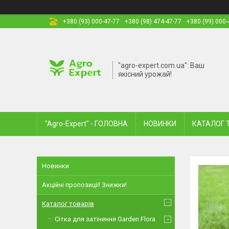
+380 (93) 000-47-77
+380 (98) 474-47-77
+380 (99) 000-
"agro-expert.com.ua": Ваш
якісний урожай!
"Agro-Expert" - ГОЛОВНА
НОВИНКИ
КАТАЛОГ 
Новинки
Акційні пропозиції! Знижки!
Каталог товарів
Сітка для затінення Garden Flora