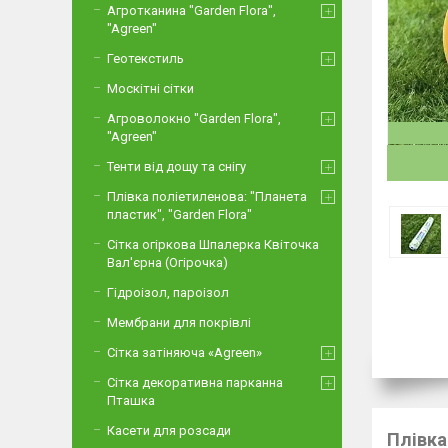
Агротканина "Garden Flora",
"Agreen"
Геотекстиль
Москітні сітки
Агроволокно "Garden Flora",
"Agreen"
Тенти від дощу та снігу
Плівка поліетиленова: "Планета
пластик", "Garden Flora"
Сітка огіркова Шпалерка Квіточка
Вал'єрна (Огірочка)
Гідроізол, пароізол
Мембрани для покрівлі
Сітка затіняюча «Agreen»
Сітка декоративна парканна
Пташка
Касети для розсади
Плівка