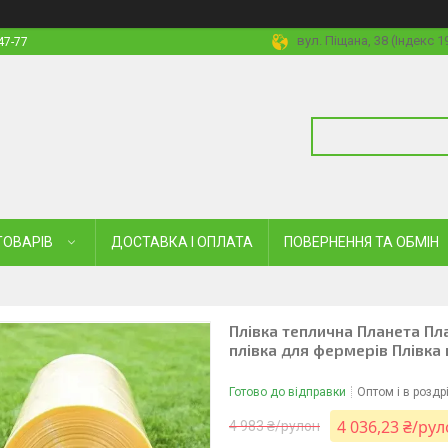
вул. Піщана, 38 (Індекс 
47-77
ТОВАРІВ
ДОСТАВКА І ОПЛАТА
ПОВЕРНЕННЯ ТА ОБМІН
Плівка теплична Планета Пл
плівка для фермерів Плівка
Готово до відправки
Оптом і в роздр
4 036,23 ₴/ру
4 983 ₴/рулон