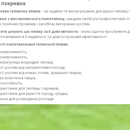
 покривна
ева теплична плівка -
це надійне та якісне рішення для вашої теплиці 
ена з високоякісного поліетилену,
завдяки своїй ультрафіолетовій ста
 сонячних променів і запобігає вигоранню рослин.
нти цінують цю плівку за її довговічність -
вона здатна прослужити до 
ти впевнені в її надійності та довгостроковій ефективності.
ті поліетиленової тепличної плівки:
онепроникність,
онепроникність,
орегуляція всередині теплиці,
ст рослин від несприятливої погоди,
ст рослин від комах, птахів, домашніх тварин,
ка еластична і міцна,
зостійкість,
ристання для теплиць і парників,
ристання для укриття городу, грядки,
льна для розведення розсади.