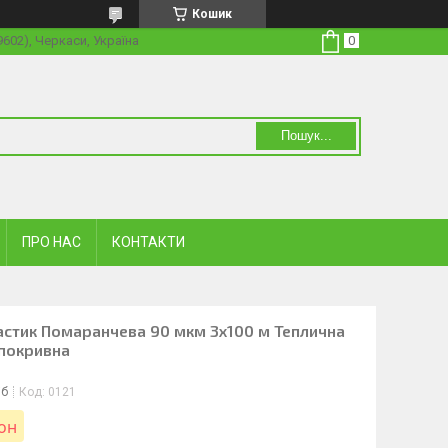
Кошик
19602), Черкаси, Україна
Пошук...
ПРО НАС
КОНТАКТИ
астик Помаранчева 90 мкм 3х100 м Теплична
 покривна
іб
Код:
0121
лон