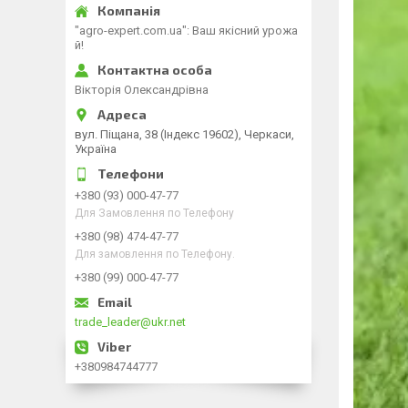
"agro-expert.com.ua": Ваш якісний урожа
й!
Вікторія Олександрівна
вул. Піщана, 38 (Індекс 19602), Черкаси,
Україна
+380 (93) 000-47-77
Для Замовлення по Телефону
+380 (98) 474-47-77
Для замовлення по Телефону.
+380 (99) 000-47-77
trade_leader@ukr.net
+380984744777