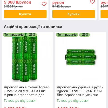
5 060
₴/рулон
рулон
рул
6 325 ₴/рулон
5 482 ₴/рулон
2 047
Купити
Купити
Акційні пропозиції та новинки
Топ продажів
–26%
Топ продажів
–26%
Агроволокно в рулоні Agreen
Агроволокно укривне в рулоні
19г\м2 3.20 м х 100 м Біле
Agreen 19 г\м2 - 6.35м 100м
Укривне агрополотно для
Біле Агроволокно укривне
грядок Агрополотно для саду
для фермерів
Готово до відправки
Готово до відправки