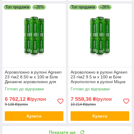
Топ продажів
–26%
Топ продажів
–26%
Агроволокно в рулоні Agreen
Агроволокно в рулоні Agreen
23 г\м2 8.50 м х 100 м Біле
23 г\м2 9.5 м х 100 м Біле
Дихаюче агроволокно для
Агрополотно в рулоні Міцне
саду Агрополотно для дачі
агрополотно для парника
Готово до відправки
Готово до відправки
6 762,12
7 558,36
₴/рулон
₴/рулон
9 138 ₴/рулон
10 214 ₴/рулон
Купити
Купити
Показати ще