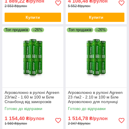
1 889,22
4 108,48
₴/рулон
₴/рулон
2 553 ₴/рулон
5 552 ₴/рулон
Купити
Купити
Топ продажів
–26%
Топ продажів
–26%
Агроволокно в рулоні Agreen
Агроволокно в рулоні Agreen
23г\м2 - 1.60 м 100 м Біле
23 г\м2 - 2.10 м 100 м Біле
Спанбонд від заморозків
Агроволокно для полуниці
Захисне агроволокно
Біле агрополотно в рулоні
Готово до відправки
Готово до відправки
1 154,40
1 514,78
₴/рулон
₴/рулон
1 560 ₴/рулон
2 047 ₴/рулон