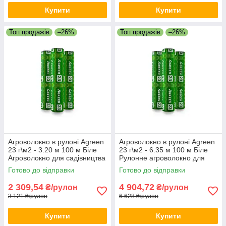
Купити
Купити
Топ продажів
–26%
Топ продажів
–26%
Агроволокно в рулоні Agreen
Агроволокно в рулоні Agreen
23 г\м2 - 3.20 м 100 м Біле
23 г\м2 - 6.35 м 100 м Біле
Агроволокно для садівництва
Рулонне агроволокно для
Якісне агрополотно
теплиці Біле агрополотно
Готово до відправки
Готово до відправки
2 309,54
4 904,72
₴/рулон
₴/рулон
3 121 ₴/рулон
6 628 ₴/рулон
Купити
Купити