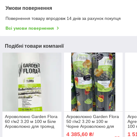
Умови повернення
Повернення товару впродовж 14 днів за рахунок покупця
Всі умови повернення
Подібні товари компанії
Агроволокно Garden Flora
Агроволокно Garden Flora
Агро
60 г/м2 3.20 м 100 м Біле
50 г/м2 3.20 м 100 м
Agre
Агроволокно для троянд
Чорне Агроволокно для
100 
Агрополотно для саду та
мульчування Агрополотно
для 
4 385,60
1 5
₴/
городу
для городу
агро