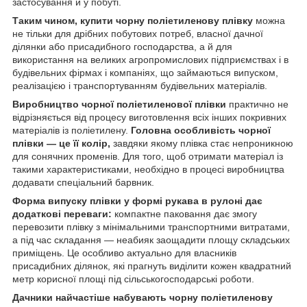
застосування й у побуті.
Таким чином, купити чорну поліетиленову плівку
можна
не тільки для дрібних побутових потреб, власної дачної
ділянки або присадибного господарства, а й для
використання на великих агропромислових підприємствах і в
будівельних фірмах і компаніях, що займаються випуском,
реалізацією і транспортуванням будівельних матеріалів.
Виробництво чорної поліетиленової плівки
практично не
відрізняється від процесу виготовлення всіх інших покривних
матеріалів із поліетилену.
Головна особливість чорної
плівки — це її колір,
завдяки якому плівка стає непроникною
для сонячних променів. Для того, щоб отримати матеріал із
такими характеристиками, необхідно в процесі виробництва
додавати спеціальний барвник.
Форма випуску плівки у формі рукава в рулоні дає
додаткові переваги:
компактне паковання дає змогу
перевозити плівку з мінімальними транспортними витратами,
а під час складання — неабияк заощадити площу складських
приміщень. Це особливо актуально для власників
присадибних ділянок, які прагнуть виділити кожен квадратний
метр корисної площі під сільськогосподарські роботи.
Дачники найчастіше набувають чорну поліетиленову