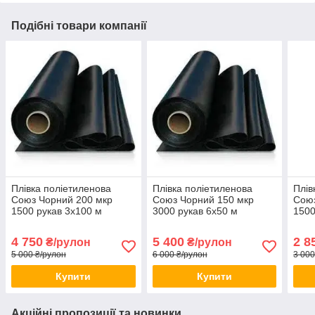
Подібні товари компанії
Плівка поліетиленова
Плівка поліетиленова
Плів
Союз Чорний 200 мкр
Союз Чорний 150 мкр
Союз
1500 рукав 3х100 м
3000 рукав 6х50 м
1500
Поліетиленова плівка для
Вторинна поліетиленова
покр
ремонту
плівка Захисна плівка
Захи
4 750
5 400
2 8
₴/рулон
₴/рулон
5 000 ₴/рулон
6 000 ₴/рулон
3 000
Купити
Купити
Акційні пропозиції та новинки