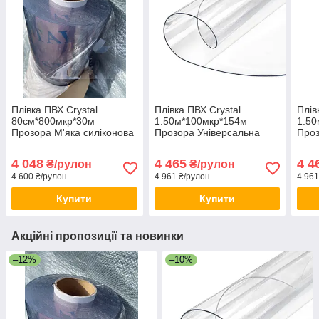
Плівка ПВХ Crystal
Плівка ПВХ Crystal
Плів
80см*800мкр*30м
1.50м*100мкр*154м
1.50
Прозора М'яка силіконова
Прозора Універсальна
Проз
плівка Гнучке скло для
силіконова плівка ПВХ
Захи
меблів
плівка для наметів
для 
4 048
4 465
4 4
₴/рулон
₴/рулон
4 600 ₴/рулон
4 961 ₴/рулон
4 961
Купити
Купити
Акційні пропозиції та новинки
–12%
–10%