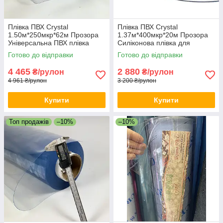
Плівка ПВХ Crystal
Плівка ПВХ Crystal
1.50м*250мкр*62м Прозора
1.37м*400мкр*20м Прозора
Універсальна ПВХ плівка
Силіконова плівка для
Силіконова плівка для навісів
наметів Термостійка плівка
Готово до відправки
Готово до відправки
4 465
2 880
₴/рулон
₴/рулон
4 961 ₴/рулон
3 200 ₴/рулон
Купити
Купити
Топ продажів
–10%
–10%