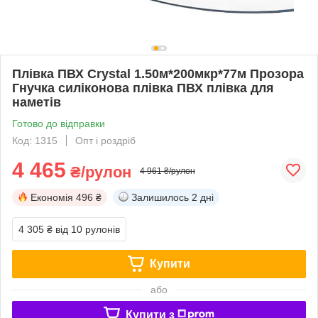
Плівка ПВХ Crystal 1.50м*200мкр*77м Прозора
Гнучка силіконова плівка ПВХ плівка для
наметів
Готово до відправки
Код: 1315
Опт і роздріб
4 465
₴/рулон
4 961 ₴/рулон
Економія
496 ₴
Залишилось
2 дні
4 305 ₴
від 10 рулонів
Купити
або
Купити з