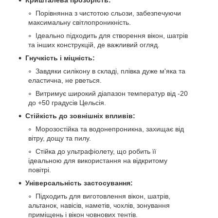
Кришталева прозорість:
Порівнянна з чистотою сльози, забезпечуючи
максимальну світлопроникність.
Ідеально підходить для створення вікон, шатрів
та інших конструкцій, де важливий огляд.
Гнучкість і міцність:
Завдяки силікону в складі, плівка дуже м'яка та
еластична, не рветься.
Витримує широкий діапазон температур від -20
до +50 градусів Цельсія.
Стійкість до зовнішніх впливів:
Морозостійка та водонепроникна, захищає від
вітру, дощу та пилу.
Стійка до ультрафіолету, що робить її
ідеальною для використання на відкритому
повітрі.
Універсальність застосування:
Підходить для виготовлення вікон, шатрів,
альтанок, навісів, наметів, чохлів, зонування
приміщень і вікон човнових тентів.