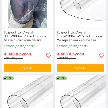
Плівка ПВХ Crystal
Плівка ПВХ Crystal
80см*800мкр*30м Прозора
1.50м*100мкр*154м Прозора
М'яка силіконова плівка
Універсальна силіконова
Гнучке скло для меблів
плівка ПВХ плівка для
Готово до відправки
Готово до відправки
наметів
4 048
4 465
₴/рулон
₴/рулон
4 600 ₴/рулон
4 961 ₴/рулон
Купити
Купити
–10%
–10%