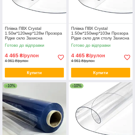
Плівка ПВХ Crystal
Плівка ПВХ Crystal
1.50м*120мкр*128м Прозора
1.50м*150мкр*103м Прозора
Рідке скло Захисна
Рідке скло для столу Захисна
силіконова плівка для
силіконова плівка
Готово до відправки
Готово до відправки
веранди
4 465
4 465
₴/рулон
₴/рулон
4 961 ₴/рулон
4 961 ₴/рулон
Купити
Купити
–10%
–10%