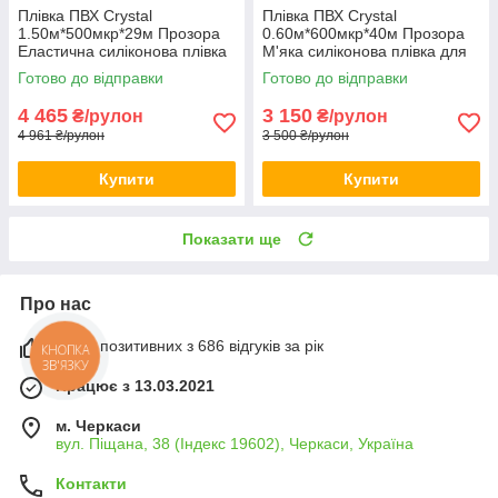
Плівка ПВХ Crystal
Плівка ПВХ Crystal
1.50м*500мкр*29м Прозора
0.60м*600мкр*40м Прозора
Еластична силіконова плівка
М'яка силіконова плівка для
ПВХ плівка для стола
вікон Водонепроникна ПВХ
Готово до відправки
Готово до відправки
плівка
4 465
3 150
₴/рулон
₴/рулон
4 961 ₴/рулон
3 500 ₴/рулон
Купити
Купити
Показати ще
Про нас
100% позитивних з 686 відгуків за рік
КНОПКА
ЗВ'ЯЗКУ
Працює з 13.03.2021
м. Черкаси
вул. Піщана, 38 (Індекс 19602), Черкаси, Україна
Контакти