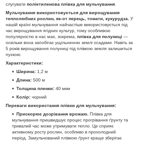
слугувати
поліетиленова плівка для мульчування
.
Мульчування використовується для вирощування
теплолюбних рослин, як-от перець, томати, кукурудза.
У
нашій країні мульчування найчастіше використовується під
час вирощування ягідних культур, тому особливою
популярністю в нас має, зокрема,
плівка для полуниці
—
оскільки вона запобігає ущільненню землі осадами. Навіть за
5 років вирощування полуниці під плівкою земля залишиться
пухкою.
Характеристики:
Ширина:
1,2 м
Длина:
500 м
Толщина пленки:
40 мкм
Колір:
чорний
Переваги використання плівки для мульчування:
Прискорює дозрівання врожаю.
Плівка для
мульчування пришвидшує процес прогрівання ґрунту та
тривалий час може утримувати тепло. Це сприяє
активному росту рослин, особливо в прохолодний
період. Замульчований плівкою ґрунт краще зберігає