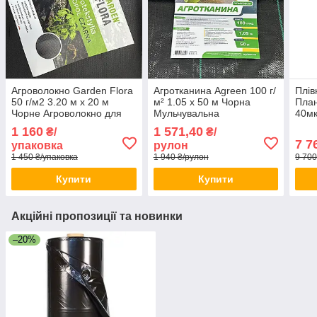
Агроволокно Garden Flora
Агротканина Agreen 100 г/
Плів
50 г/м2 3.20 м х 20 м
м² 1.05 х 50 м Чорна
План
Чорне Агроволокно для
Мульчувальна
40мк
мульчування Агрополотно
агротканина для городу
Муль
1 160
1 571,40
₴/
₴/
для городу
Агротекстиль для парників
плів
7 7
упаковка
рулон
1 450 ₴/упаковка
1 940 ₴/рулон
9 700
Купити
Купити
Акційні пропозиції та новинки
–20%