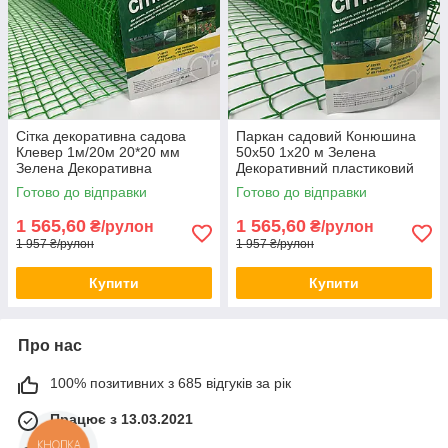
Сітка декоративна садова
Паркан садовий Конюшина
Клевер 1м/20м 20*20 мм
50х50 1х20 м Зелена
Зелена Декоративна
Декоративний пластиковий
парканна сітка Сітка для
парканчик для клумби
Готово до відправки
Готово до відправки
паркану
Огорожа садова
1 565,60
1 565,60
₴/рулон
₴/рулон
1 957 ₴/рулон
1 957 ₴/рулон
Купити
Купити
Про нас
100% позитивних з 685 відгуків за рік
Працює з 13.03.2021