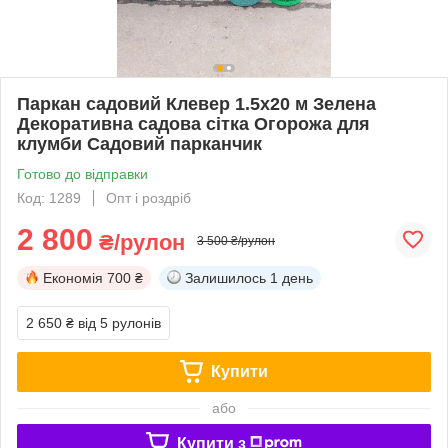
Паркан садовий Клевер 1.5х20 м Зелена
Декоративна садова сітка Огорожа для
клумби Садовий парканчик
Готово до відправки
Код: 1289
Опт і роздріб
2 800
₴/рулон
3 500 ₴/рулон
Економія
700 ₴
Залишилось
1 день
2 650 ₴
від 5 рулонів
Купити
або
Купити з