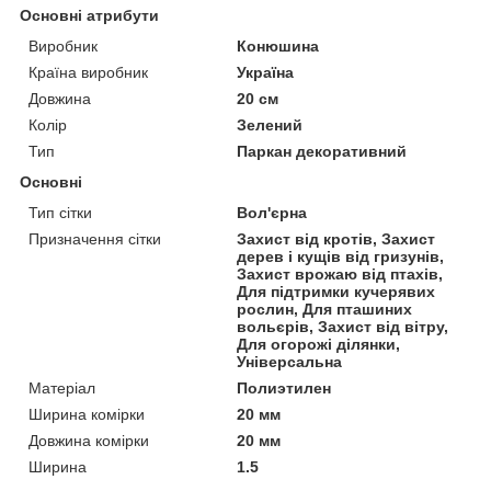
Основні атрибути
Виробник
Конюшина
Країна виробник
Україна
Довжина
20 см
Колір
Зелений
Тип
Паркан декоративний
Основні
Тип сітки
Вол'єрна
Призначення сітки
Захист від кротів, Захист
дерев і кущів від гризунів,
Захист врожаю від птахів,
Для підтримки кучерявих
рослин, Для пташиних
вольєрів, Захист від вітру,
Для огорожі ділянки,
Універсальна
Матеріал
Полиэтилен
Ширина комірки
20 мм
Довжина комірки
20 мм
Ширина
1.5