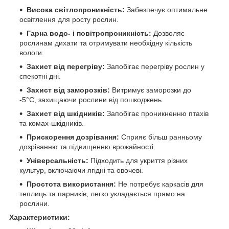
Висока світлопроникність:
Забезпечує оптимальне
освітлення для росту рослин.
Гарна водо- і повітропроникність:
Дозволяє
рослинам дихати та отримувати необхідну кількість
вологи.
Захист від перегріву:
Запобігає перегріву рослин у
спекотні дні.
Захист від заморозків:
Витримує заморозки до
-5°C, захищаючи рослини від пошкоджень.
Захист від шкідників:
Запобігає проникненню птахів
та комах-шкідників.
Прискорення дозрівання:
Сприяє більш ранньому
дозріванню та підвищенню врожайності.
Універсальність:
Підходить для укриття різних
культур, включаючи ягідні та овочеві.
Простота використання:
Не потребує каркасів для
теплиць та парників, легко укладається прямо на
рослини.
Характеристики: