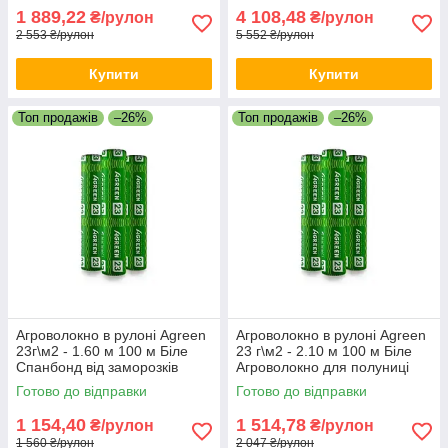
1 889,22
4 108,48
₴/рулон
₴/рулон
2 553 ₴/рулон
5 552 ₴/рулон
Купити
Купити
Топ продажів
–26%
Топ продажів
–26%
Агроволокно в рулоні Agreen
Агроволокно в рулоні Agreen
23г\м2 - 1.60 м 100 м Біле
23 г\м2 - 2.10 м 100 м Біле
Спанбонд від заморозків
Агроволокно для полуниці
Захисне агроволокно
Біле агрополотно в рулоні
Готово до відправки
Готово до відправки
1 154,40
1 514,78
₴/рулон
₴/рулон
1 560 ₴/рулон
2 047 ₴/рулон