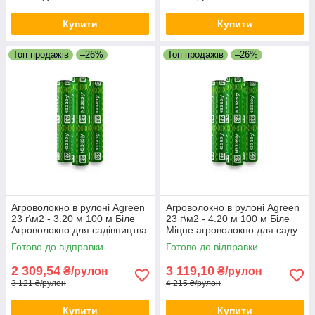
Купити
Купити
Топ продажів
–26%
Топ продажів
–26%
Агроволокно в рулоні Agreen
Агроволокно в рулоні Agreen
23 г\м2 - 3.20 м 100 м Біле
23 г\м2 - 4.20 м 100 м Біле
Агроволокно для садівництва
Міцне агроволокно для саду
Якісне агрополотно
та городу Агрополотно
Готово до відправки
Готово до відправки
2 309,54
3 119,10
₴/рулон
₴/рулон
3 121 ₴/рулон
4 215 ₴/рулон
Купити
Купити