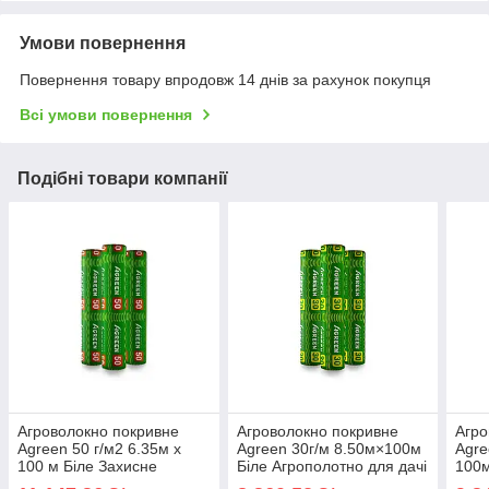
Умови повернення
Повернення товару впродовж 14 днів за рахунок покупця
Всі умови повернення
Подібні товари компанії
Агроволокно покривне
Агроволокно покривне
Агро
Agreen 50 г/м2 6.35м х
Agreen 30г/м 8.50м×100м
Agre
100 м Біле Захисне
Біле Агрополотно для дачі
100м
агроволокно від морозів
Якісне агроволокно для
для 