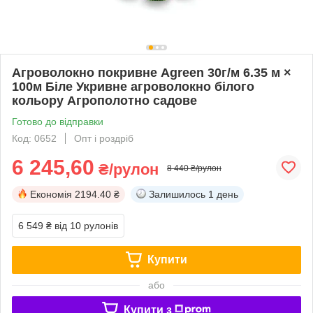
Агроволокно покривне Agreen 30г/м 6.35 м ×
100м Біле Укривне агроволокно білого
кольору Агрополотно садове
Готово до відправки
Код: 0652
Опт і роздріб
6 245,60
₴/рулон
8 440 ₴/рулон
Економія
2194.40 ₴
Залишилось
1 день
6 549 ₴
від 10 рулонів
Купити
або
Купити з