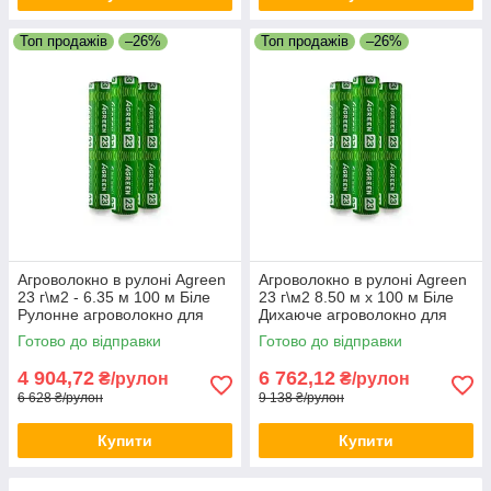
Топ продажів
–26%
Топ продажів
–26%
Агроволокно в рулоні Agreen
Агроволокно в рулоні Agreen
23 г\м2 - 6.35 м 100 м Біле
23 г\м2 8.50 м х 100 м Біле
Рулонне агроволокно для
Дихаюче агроволокно для
теплиці Біле агрополотно
саду Агрополотно для дачі
Готово до відправки
Готово до відправки
4 904,72
6 762,12
₴/рулон
₴/рулон
6 628 ₴/рулон
9 138 ₴/рулон
Купити
Купити