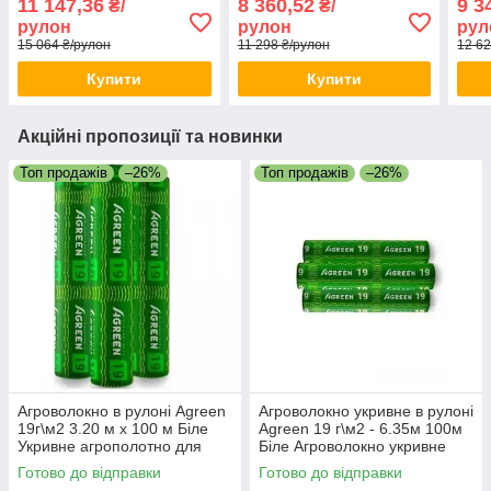
11 147,36
8 360,52
9 3
₴/
₴/
Укривне агрополотно
теплиці
для 
рулон
рулон
рул
15 064 ₴/рулон
11 298 ₴/рулон
12 62
Купити
Купити
Акційні пропозиції та новинки
Топ продажів
–26%
Топ продажів
–26%
Агроволокно в рулоні Agreen
Агроволокно укривне в рулоні
19г\м2 3.20 м х 100 м Біле
Agreen 19 г\м2 - 6.35м 100м
Укривне агрополотно для
Біле Агроволокно укривне
грядок Агрополотно для саду
для фермерів
Готово до відправки
Готово до відправки