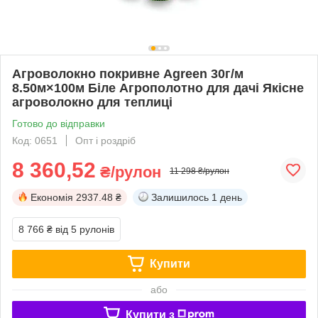
Агроволокно покривне Agreen 30г/м
8.50м×100м Біле Агрополотно для дачі Якісне
агроволокно для теплиці
Готово до відправки
Код: 0651
Опт і роздріб
8 360,52
₴/рулон
11 298 ₴/рулон
Економія
2937.48 ₴
Залишилось
1 день
8 766 ₴
від 5 рулонів
Купити
або
Купити з