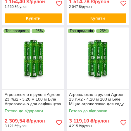
1 154,40
1 514,78
₴/рулон
₴/рулон
1 560 ₴/рулон
2 047 ₴/рулон
Купити
Купити
Топ продажів
–26%
Топ продажів
–26%
Агроволокно в рулоні Agreen
Агроволокно в рулоні Agreen
23 г\м2 - 3.20 м 100 м Біле
23 г\м2 - 4.20 м 100 м Біле
Агроволокно для садівництва
Міцне агроволокно для саду
Якісне агрополотно
та городу Агрополотно
Готово до відправки
Готово до відправки
2 309,54
3 119,10
₴/рулон
₴/рулон
3 121 ₴/рулон
4 215 ₴/рулон