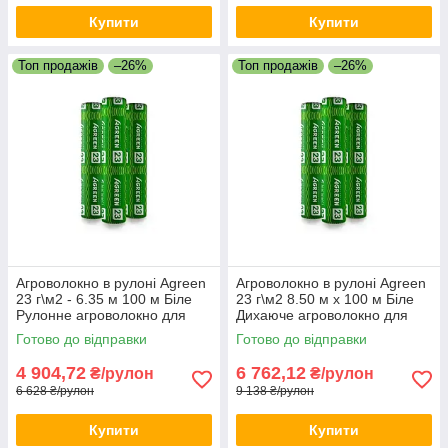
Купити
Купити
Топ продажів
–26%
Топ продажів
–26%
Агроволокно в рулоні Agreen
Агроволокно в рулоні Agreen
23 г\м2 - 6.35 м 100 м Біле
23 г\м2 8.50 м х 100 м Біле
Рулонне агроволокно для
Дихаюче агроволокно для
теплиці Біле агрополотно
саду Агрополотно для дачі
Готово до відправки
Готово до відправки
4 904,72
6 762,12
₴/рулон
₴/рулон
6 628 ₴/рулон
9 138 ₴/рулон
Купити
Купити