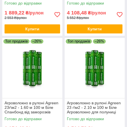
грядок Агрополотно для саду
для фермерів
Готово до відправки
Готово до відправки
1 889,22
4 108,48
₴/рулон
₴/рулон
2 553 ₴/рулон
5 552 ₴/рулон
Купити
Купити
Топ продажів
–26%
Топ продажів
–26%
Агроволокно в рулоні Agreen
Агроволокно в рулоні Agreen
23г\м2 - 1.60 м 100 м Біле
23 г\м2 - 2.10 м 100 м Біле
Спанбонд від заморозків
Агроволокно для полуниці
Захисне агроволокно
Біле агрополотно в рулоні
Готово до відправки
Готово до відправки