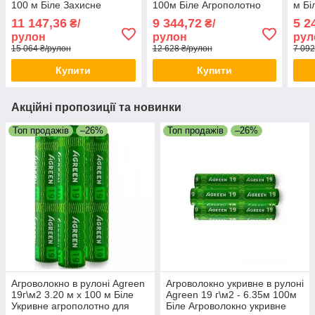
100 м Біле Захисне
100м Біле Агрополотно
м Бі
агроволокно від морозів
для грядок Агрополотно
агро
11 147,36
9 344,72
5 2
₴/
₴/
Укривне агрополотно
для розсади
для 
рулон
рулон
рул
15 064 ₴/рулон
12 628 ₴/рулон
7 092
Купити
Купити
Акційні пропозиції та новинки
Топ продажів
–26%
Топ продажів
–26%
Агроволокно в рулоні Agreen
Агроволокно укривне в рулоні
19г\м2 3.20 м х 100 м Біле
Agreen 19 г\м2 - 6.35м 100м
Укривне агрополотно для
Біле Агроволокно укривне