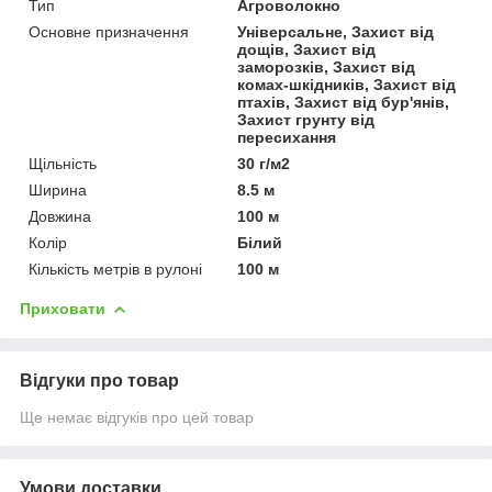
Тип
Агроволокно
Основне призначення
Універсальне, Захист від
дощів, Захист від
заморозків, Захист від
комах-шкідників, Захист від
птахів, Захист від бур'янів,
Захист грунту від
пересихання
Щільність
30 г/м2
Ширина
8.5 м
Довжина
100 м
Колір
Білий
Кількість метрів в рулоні
100 м
Приховати
Відгуки про товар
Ще немає відгуків про цей товар
Умови доставки