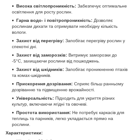
Висока світлопроникність:
Забезпечує оптимальне
освітлення для росту рослин.
Гарна водо- і повітропроникність:
Дозволяє
рослинам дихати та отримувати необхідну кількість
вологи.
Захист від перегріву:
Запобігає перегріву рослин у
спекотні дні.
Захист від заморозків:
Витримує заморозки до
-5°C, захищаючи рослини від пошкоджень.
Захист від шкідників:
Запобігає проникненню птахів
та комах-шкідників.
Прискорення дозрівання:
Сприяє більш ранньому
дозріванню та підвищенню врожайності.
Універсальність:
Підходить для укриття різних
культур, включаючи ягідні та овочеві.
Простота використання:
Не потребує каркасів для
теплиць та парників, легко укладається прямо на
рослини.
Характеристики: