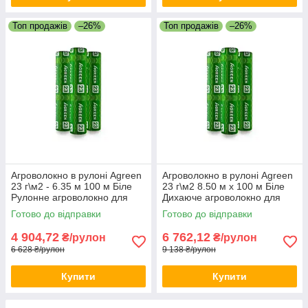
Топ продажів
–26%
Топ продажів
–26%
Агроволокно в рулоні Agreen
Агроволокно в рулоні Agreen
23 г\м2 - 6.35 м 100 м Біле
23 г\м2 8.50 м х 100 м Біле
Рулонне агроволокно для
Дихаюче агроволокно для
теплиці Біле агрополотно
саду Агрополотно для дачі
Готово до відправки
Готово до відправки
4 904,72
6 762,12
₴/рулон
₴/рулон
6 628 ₴/рулон
9 138 ₴/рулон
Купити
Купити