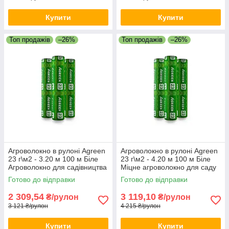
Купити
Купити
Топ продажів
–26%
Топ продажів
–26%
Агроволокно в рулоні Agreen
Агроволокно в рулоні Agreen
23 г\м2 - 3.20 м 100 м Біле
23 г\м2 - 4.20 м 100 м Біле
Агроволокно для садівництва
Міцне агроволокно для саду
Якісне агрополотно
та городу Агрополотно
Готово до відправки
Готово до відправки
2 309,54
3 119,10
₴/рулон
₴/рулон
3 121 ₴/рулон
4 215 ₴/рулон
Купити
Купити