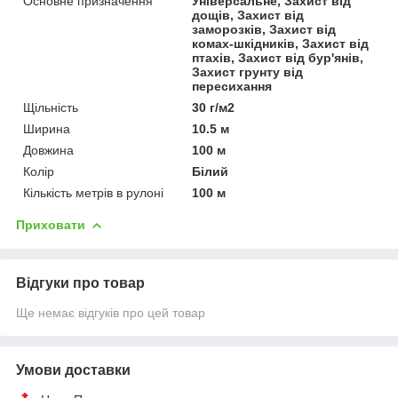
Основне призначення
Універсальне, Захист від
дощів, Захист від
заморозків, Захист від
комах-шкідників, Захист від
птахів, Захист від бур'янів,
Захист грунту від
пересихання
Щільність
30 г/м2
Ширина
10.5 м
Довжина
100 м
Колір
Білий
Кількість метрів в рулоні
100 м
Приховати
Відгуки про товар
Ще немає відгуків про цей товар
Умови доставки