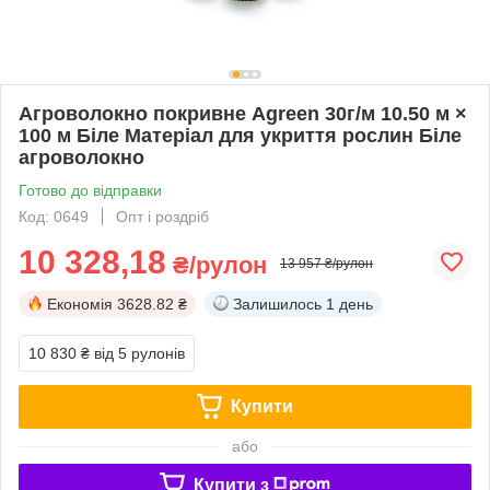
Агроволокно покривне Agreen 30г/м 10.50 м ×
100 м Біле Матеріал для укриття рослин Біле
агроволокно
Готово до відправки
Код: 0649
Опт і роздріб
10 328,18
₴/рулон
13 957 ₴/рулон
Економія
3628.82 ₴
Залишилось
1 день
10 830 ₴
від 5 рулонів
Купити
або
Купити з