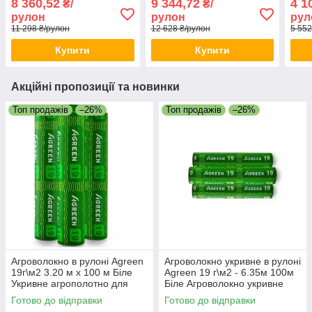
8 360,52
9 344,72
4 1
₴/
₴/
теплиці
для розсади
біло
рулон
рулон
рул
11 298 ₴/рулон
12 628 ₴/рулон
5 552
Купити
Купити
Акційні пропозиції та новинки
Топ продажів
–26%
Топ продажів
–26%
Агроволокно в рулоні Agreen
Агроволокно укривне в рулоні
19г\м2 3.20 м х 100 м Біле
Agreen 19 г\м2 - 6.35м 100м
Укривне агрополотно для
Біле Агроволокно укривне
грядок Агрополотно для саду
для фермерів
Готово до відправки
Готово до відправки