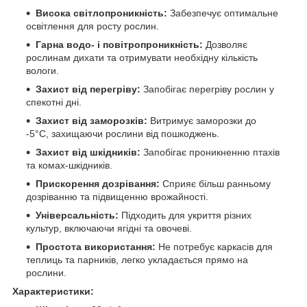
Висока світлопроникність:
Забезпечує оптимальне
освітлення для росту рослин.
Гарна водо- і повітропроникність:
Дозволяє
рослинам дихати та отримувати необхідну кількість
вологи.
Захист від перегріву:
Запобігає перегріву рослин у
спекотні дні.
Захист від заморозків:
Витримує заморозки до
-5°C, захищаючи рослини від пошкоджень.
Захист від шкідників:
Запобігає проникненню птахів
та комах-шкідників.
Прискорення дозрівання:
Сприяє більш ранньому
дозріванню та підвищенню врожайності.
Універсальність:
Підходить для укриття різних
культур, включаючи ягідні та овочеві.
Простота використання:
Не потребує каркасів для
теплиць та парників, легко укладається прямо на
рослини.
Характеристики: