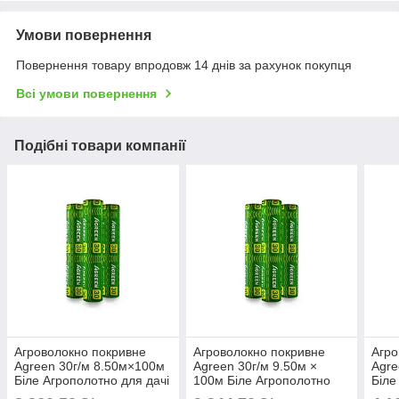
Умови повернення
Повернення товару впродовж 14 днів за рахунок покупця
Всі умови повернення
Подібні товари компанії
Агроволокно покривне
Агроволокно покривне
Агро
Agreen 30г/м 8.50м×100м
Agreen 30г/м 9.50м ×
Agre
Біле Агрополотно для дачі
100м Біле Агрополотно
Біле
Якісне агроволокно для
для грядок Агрополотно
для 