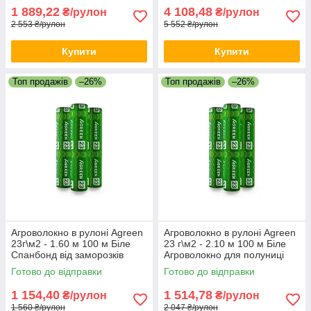
1 889,22
4 108,48
₴/рулон
₴/рулон
2 553 ₴/рулон
5 552 ₴/рулон
Купити
Купити
Топ продажів
–26%
Топ продажів
–26%
Агроволокно в рулоні Agreen
Агроволокно в рулоні Agreen
23г\м2 - 1.60 м 100 м Біле
23 г\м2 - 2.10 м 100 м Біле
Спанбонд від заморозків
Агроволокно для полуниці
Захисне агроволокно
Біле агрополотно в рулоні
Готово до відправки
Готово до відправки
1 154,40
1 514,78
₴/рулон
₴/рулон
1 560 ₴/рулон
2 047 ₴/рулон