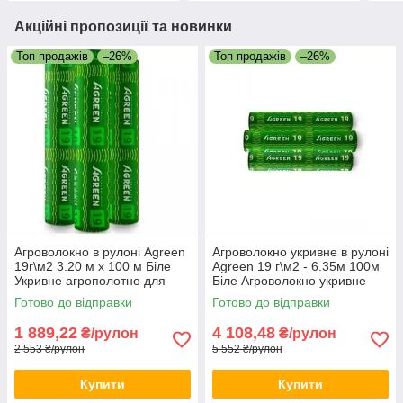
Акційні пропозиції та новинки
Топ продажів
–26%
Топ продажів
–26%
Агроволокно в рулоні Agreen
Агроволокно укривне в рулоні
19г\м2 3.20 м х 100 м Біле
Agreen 19 г\м2 - 6.35м 100м
Укривне агрополотно для
Біле Агроволокно укривне
грядок Агрополотно для саду
для фермерів
Готово до відправки
Готово до відправки
1 889,22
4 108,48
₴/рулон
₴/рулон
2 553 ₴/рулон
5 552 ₴/рулон
Купити
Купити