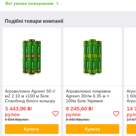
Всі умови повернення
Подібні товари компанії
Агроволокно Agreen 50 г/
Агроволокно покривне
Агро
м2 2.10 м х100 м Біле
Agreen 30г/м 6.35 м ×
1.60
Спанбонд білого кольору
100м Біле Укривне
Агро
Агроволокно укривне від
агроволокно білого
Агро
3 443,96
6 245,60
14 
₴/
₴/
бур'янів
кольору Агрополотно
Агро
рулон
рулон
рул
садове
4 654 ₴/рулон
8 440 ₴/рулон
19 87
Купити
Купити