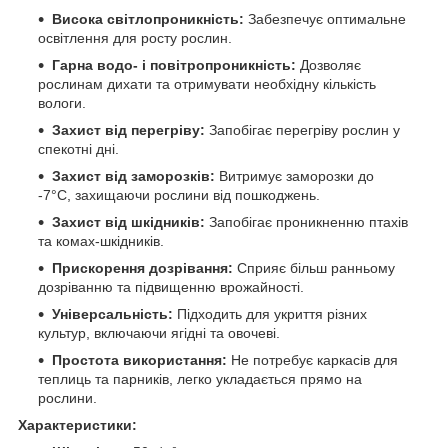
Висока світлопроникність:
Забезпечує оптимальне
освітлення для росту рослин.
Гарна водо- і повітропроникність:
Дозволяє
рослинам дихати та отримувати необхідну кількість
вологи.
Захист від перегріву:
Запобігає перегріву рослин у
спекотні дні.
Захист від заморозків:
Витримує заморозки до
-7°C, захищаючи рослини від пошкоджень.
Захист від шкідників:
Запобігає проникненню птахів
та комах-шкідників.
Прискорення дозрівання:
Сприяє більш ранньому
дозріванню та підвищенню врожайності.
Універсальність:
Підходить для укриття різних
культур, включаючи ягідні та овочеві.
Простота використання:
Не потребує каркасів для
теплиць та парників, легко укладається прямо на
рослини.
Характеристики: