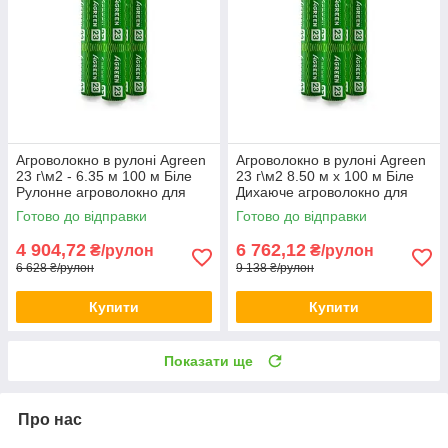
Агроволокно в рулоні Agreen
Агроволокно в рулоні Agreen
23 г\м2 - 6.35 м 100 м Біле
23 г\м2 8.50 м х 100 м Біле
Рулонне агроволокно для
Дихаюче агроволокно для
теплиці Біле агрополотно
саду Агрополотно для дачі
Готово до відправки
Готово до відправки
4 904,72
6 762,12
₴/рулон
₴/рулон
6 628 ₴/рулон
9 138 ₴/рулон
Купити
Купити
Показати ще
Про нас