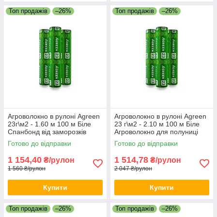
Топ продажів
–26%
Топ продажів
–26%
Агроволокно в рулоні Agreen
Агроволокно в рулоні Agreen
23г\м2 - 1.60 м 100 м Біле
23 г\м2 - 2.10 м 100 м Біле
Спанбонд від заморозків
Агроволокно для полуниці
Захисне агроволокно
Біле агрополотно в рулоні
Готово до відправки
Готово до відправки
1 154,40
1 514,78
₴/рулон
₴/рулон
1 560 ₴/рулон
2 047 ₴/рулон
Купити
Купити
Топ продажів
–26%
Топ продажів
–26%