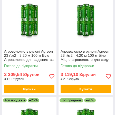
Агроволокно в рулоні Agreen
Агроволокно в рулоні Agreen
23 г\м2 - 3.20 м 100 м Біле
23 г\м2 - 4.20 м 100 м Біле
Агроволокно для садівництва
Міцне агроволокно для саду
Якісне агрополотно
та городу Агрополотно
Готово до відправки
Готово до відправки
2 309,54
3 119,10
₴/рулон
₴/рулон
3 121 ₴/рулон
4 215 ₴/рулон
Купити
Купити
Топ продажів
–26%
Топ продажів
–26%