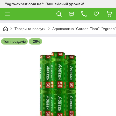
"agro-expert.com.ua": Ваш якісний урожай!
Товари та послуги
Агроволокно "Garden Flora", "Agreen"
Топ продажів
–26%