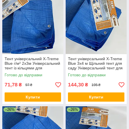
Тент універсальний X-Treme
Тент універсальний X-Treme
Blue г/м² 2х3м Універсальний
Blue 3х4 м Щільний тент для
тент із кільцями для
саду Універсальний тент для
кріплення Поліпропіленовий
захисту від снігу
Готово до відправки
Готово до відправки
тент
71,78
144,30
₴
₴
97 ₴
195 ₴
Купити
Купити
–26%
–26%