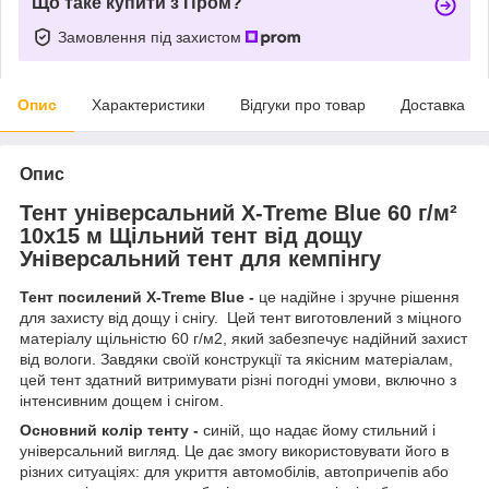
Що таке купити з Пром?
Замовлення під захистом
Опис
Характеристики
Відгуки про товар
Доставка
Опис
Тент універсальний X-Treme Blue 60 г/м²
10х15 м Щільний тент від дощу
Універсальний тент для кемпінгу
Тент посилений X-Treme Blue -
це надійне і зручне рішення
для захисту від дощу і снігу. Цей тент виготовлений з міцного
матеріалу щільністю 60 г/м2, який забезпечує надійний захист
від вологи. Завдяки своїй конструкції та якісним матеріалам,
цей тент здатний витримувати різні погодні умови, включно з
інтенсивним дощем і снігом.
Основний колір тенту -
синій, що надає йому стильний і
універсальний вигляд. Це дає змогу використовувати його в
різних ситуаціях: для укриття автомобілів, автопричепів або