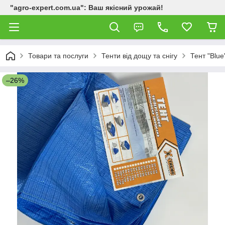
"agro-expert.com.ua": Ваш якісний урожай!
Товари та послуги
Тенти від дощу та снігу
Тент "Blue
–26%