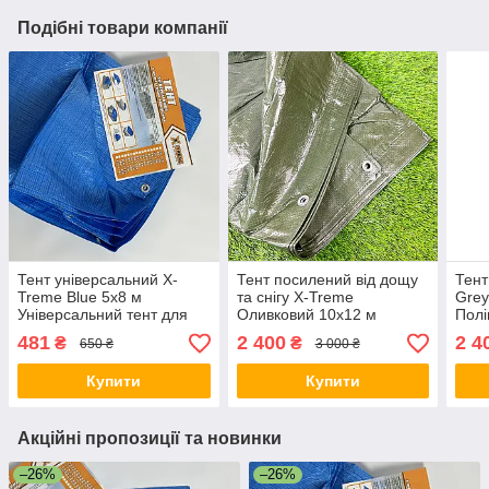
Подібні товари компанії
Тент універсальний X-
Тент посилений від дощу
Тент
Treme Blue 5х8 м
та снігу X-Treme
Grey
Універсальний тент для
Оливковий 10х12 м
Полі
захисту від дощу Садовий
Накривний тент для дров
водо
481
2 400
2 4
₴
₴
650 ₴
3 000 ₴
непромокальний тент
Тент оливковий з
дощу
люверсами
Купити
Купити
Акційні пропозиції та новинки
–26%
–26%