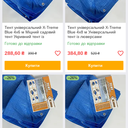
Тент універсальний X-Treme
Тент універсальний X-Treme
Blue 4х6 м Міцний садовий
Blue 4х8 м Універсальний
тент Укривний тент із
тент із люверсами
кільцями Синій тент
Сонцезахисний тент
Готово до відправки
Готово до відправки
288,60
384,80
₴
₴
390 ₴
520 ₴
Купити
Купити
–26%
–26%