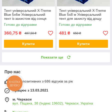
Тент універсальний X-Treme
Тент універсальний X-Treme
Blue 5х6м Універсальний
Blue 5х8 м Універсальний
тент із захистом від сонця
тент для захисту від дощу
Синій садової тент для дачі
Садовий непромокальний
Готово до відправки
Готово до відправки
тент
360,75
481
₴
₴
487,50 ₴
650 ₴
Купити
Купити
Показати ще
Про нас
100% позитивних з 686 відгуків за рік
КНОПКА
ЗВ'ЯЗКУ
Працює з 13.03.2021
м. Черкаси
вул. Піщана, 38 (Індекс 19602), Черкаси, Україна