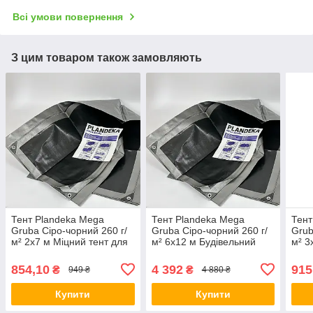
Всі умови повернення
З цим товаром також замовляють
Тент Plandeka Mega
Тент Plandeka Mega
Тент
Gruba Сіро-чорний 260 г/
Gruba Сіро-чорний 260 г/
Grub
м² 2х7 м Міцний тент для
м² 6х12 м Будівельний
м² 3
городу Укривний тент для
тент з люверсами
для 
машини
Садовий тент для пікніка
для 
854,10
4 392
915
₴
₴
949 ₴
4 880 ₴
Купити
Купити