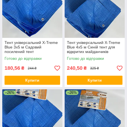
Тент універсальний X-Treme
Тент універсальний X-Treme
Blue 3х5 м Садовий
Blue 4х5 м Синій тент для
посилений тент
відкритих майданчиків
Універсальний
Універсальний тент
Готово до відправки
Готово до відправки
водонепроникний тент
180,56
240,50
₴
₴
244 ₴
325 ₴
Купити
Купити
–26%
–26%