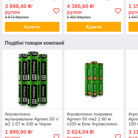
Чорне агроволокно для
мульчування Агрополотно
для 
3 898,40
4 385,60
1 1
₴/
₴/
городу
для городу
рулон
рулон
рул
4 873 ₴/рулон
5 482 ₴/рулон
1 447
Купити
Купити
Подібні товари компанії
Агроволокно
Агроволокно покривне
Агро
мульчувальне Agreen 50 г/
Agreen 50 г/м2 1.60 м
Agre
м2 1.07 м 100 м Чорне
х100 м Біле Агроволокно
100 
Мульчувальне
повітропроникне для
агро
1 890,90
2 624,04
3 1
₴/
₴/
агроволокно для
грядок
горо
рулон
рулон
рул