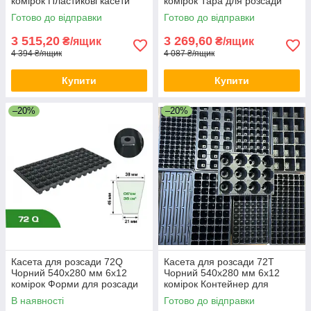
комірок Пластикові касети
комірок Тара для розсади
для розсади
Комірки для розсади
Готово до відправки
Готово до відправки
3 515,20
3 269,60
₴/ящик
₴/ящик
4 394 ₴/ящик
4 087 ₴/ящик
Купити
Купити
–20%
–20%
Касета для розсади 72Q
Касета для розсади 72T
Чорний 540х280 мм 6х12
Чорний 540х280 мм 6х12
комірок Форми для розсади
комірок Контейнер для
Лоток для розсади
розсади Ємності для розсади
В наявності
Готово до відправки