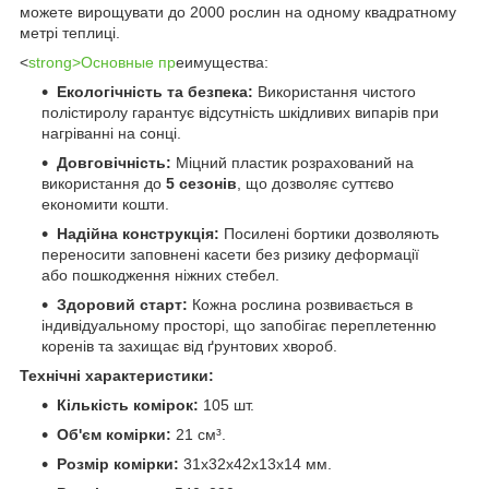
можете вирощувати до 2000 рослин на одному квадратному
метрі теплиці.
<
strong>Основные пр
еимущества:
Екологічність та безпека:
Використання чистого
полістиролу гарантує відсутність шкідливих випарів при
нагріванні на сонці.
Довговічність:
Міцний пластик розрахований на
використання до
5 сезонів
, що дозволяє суттєво
економити кошти.
Надійна конструкція:
Посилені бортики дозволяють
переносити заповнені касети без ризику деформації
або пошкодження ніжних стебел.
Здоровий старт:
Кожна рослина розвивається в
індивідуальному просторі, що запобігає переплетенню
коренів та захищає від ґрунтових хвороб.
Технічні характеристики:
Кількість комірок:
105 шт.
Об'єм комірки:
21 см³.
Розмір комірки:
31х32х42х13х14 мм.