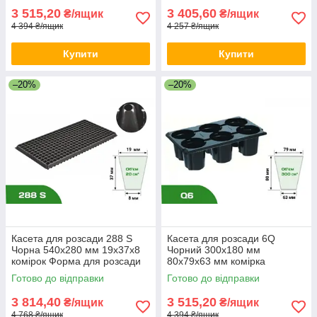
3 515,20
3 405,60
₴/ящик
₴/ящик
4 394 ₴/ящик
4 257 ₴/ящик
Купити
Купити
–20%
–20%
Касета для розсади 288 S
Касета для розсади 6Q
Чорна 540х280 мм 19х37х8
Чорний 300х180 мм
комірок Форма для розсади
80х79х63 мм комірка
Пластикові касети для
Пластикові лотки для розсади
Готово до відправки
Готово до відправки
розсади
Контейнер для розсади
3 814,40
3 515,20
₴/ящик
₴/ящик
4 768 ₴/ящик
4 394 ₴/ящик