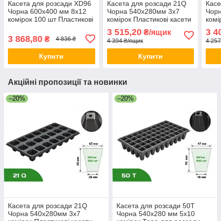
Касета для розсади XD96
Касета для розсади 21Q
Касе
Чорна 600х400 мм 8х12
Чорна 540х280мм 3х7
Чорн
комірок 100 шт Пластикові
комірок Пластикові касети
комі
касети для розсади
для розсади
розс
3 515,20
3 4
₴/ящик
Форми для розсади
розс
3 868,80
₴
4 836 ₴
4 394 ₴/ящик
4 257
Купити
Купити
Акційні пропозиції та новинки
–20%
–20%
Касета для розсади 21Q
Касета для розсади 50Т
Чорна 540х280мм 3х7
Чорна 540х280 мм 5х10