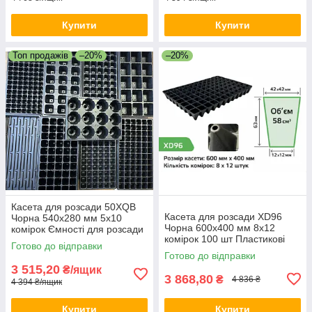
Купити
Купити
Топ продажів
–20%
–20%
Касета для розсади 50XQB
Касета для розсади XD96
Чорна 540х280 мм 5х10
Чорна 600х400 мм 8х12
комірок Ємності для розсади
комірок 100 шт Пластикові
Чорна касета розсадна
Готово до відправки
касети для розсади Форми
Готово до відправки
для розсади
3 515,20
₴/ящик
3 868,80
₴
4 836 ₴
4 394 ₴/ящик
Купити
Купити