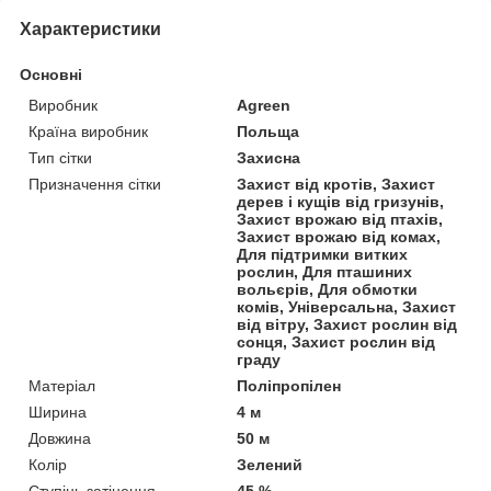
Характеристики
Основні
Виробник
Agreen
Країна виробник
Польща
Тип сітки
Захисна
Призначення сітки
Захист від кротів, Захист
дерев і кущів від гризунів,
Захист врожаю від птахів,
Захист врожаю від комах,
Для підтримки витких
рослин, Для пташиних
вольєрів, Для обмотки
комів, Універсальна, Захист
від вітру, Захист рослин від
сонця, Захист рослин від
граду
Матеріал
Поліпропілен
Ширина
4 м
Довжина
50 м
Колір
Зелений
Ступінь затінення
45 %