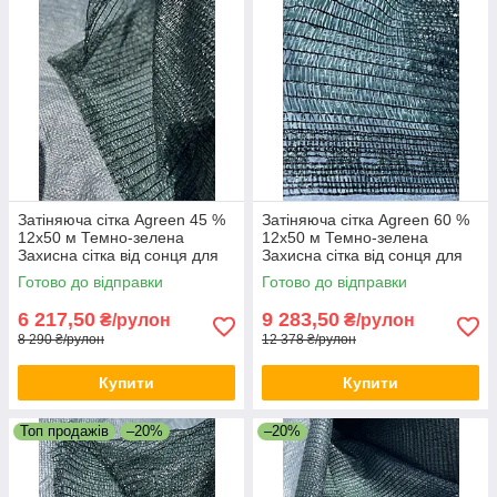
Затіняюча сітка Agreen 45 %
Затіняюча сітка Agreen 60 %
12х50 м Темно-зелена
12х50 м Темно-зелена
Захисна сітка від сонця для
Захисна сітка від сонця для
рослин Притіняюча сітка
теплиці Притінкова сітка
Готово до відправки
Готово до відправки
6 217,50
9 283,50
₴/рулон
₴/рулон
8 290 ₴/рулон
12 378 ₴/рулон
Купити
Купити
Топ продажів
–20%
–20%