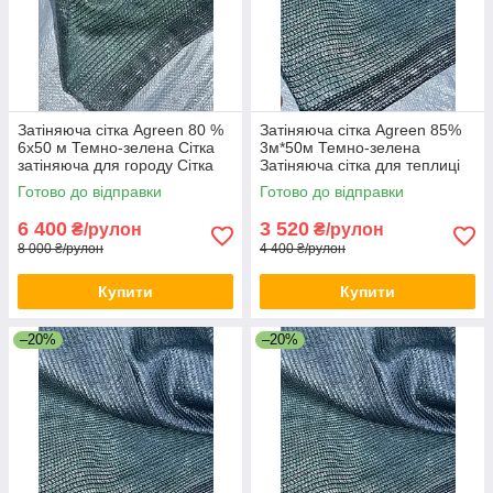
Затіняюча сітка Agreen 80 %
Затіняюча сітка Agreen 85%
6х50 м Темно-зелена Сітка
3м*50м Темно-зелена
затіняюча для городу Сітка
Затіняюча сітка для теплиці
для тіні
Захисна сітка від сонця
Готово до відправки
Готово до відправки
6 400
3 520
₴/рулон
₴/рулон
8 000 ₴/рулон
4 400 ₴/рулон
Купити
Купити
–20%
–20%