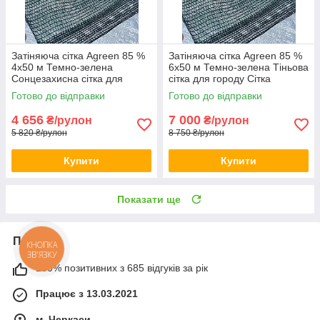
Затіняюча сітка Agreen 85 %
Затіняюча сітка Agreen 85 %
4х50 м Темно-зелена
6х50 м Темно-зелена Тіньова
Сонцезахисна сітка для
сітка для городу Сітка
теплиць Тіньова сітка для
затіняюча для навісу
Готово до відправки
Готово до відправки
двору
4 656
7 000
₴/рулон
₴/рулон
5 820 ₴/рулон
8 750 ₴/рулон
Купити
Купити
Показати ще
Про нас
КНОПКА
ЗВ'ЯЗКУ
100% позитивних з 685 відгуків за рік
Працює з 13.03.2021
м. Черкаси