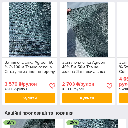
Затіняюча сітка Agreen 60
Затіняюча сітка Agreen
Заті
% 2х100 м Темно-зелена
40% 5м*50м Темно-
% 5х
Сітка для затінення городу
зелена Затіняюча сітка
Сонц
Сонцезахисна сітка для
для огірків Тіньова сітка
Прит
4 6
огірків
для парника
горо
3 570
2 703
₴/рулон
₴/рулон
рул
4 200 ₴/рулон
3 180 ₴/рулон
5 490
Купити
Купити
Акційні пропозиції та новинки
–25%
–25%