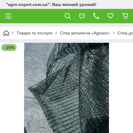
"agro-expert.com.ua": Ваш якісний урожай!
Товари та послуги
Сітка затіняюча «Agreen»
Сітка д
–15%