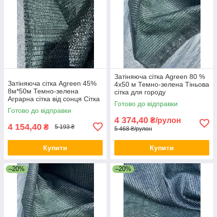
Затіняюча сітка Agreen 80 %
Затіняюча сітка Agreen 45%
4х50 м Темно-зелена Тіньова
8м*50м Темно-зелена
сітка для городу
Аграрна сітка від сонця Сітка
Тіньовідштовхувальна сітка
Готово до відправки
затіняюча
для дачі
Готово до відправки
4 374,40
₴/рулон
4 154,40
₴
5 193 ₴
5 468 ₴/рулон
Купити
Купити
–20%
–20%