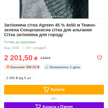
Затіняюча сітка Agreen 45 % 4х50 м Темно-
зелена Сонцезахисна сітка для альтанки
Сітка затіняюча для городу
Готово до відправки
Код: 0342
Опт і роздріб
2 201,50
₴
2 590 ₴
Економія
388.50 ₴
Залишилось
1 день
2 050 ₴
від 5 шт.
Купити
або
Купити з