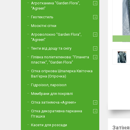
Агротканина "Garden Flora",
"Agreen"
Геотекстиль
Москітні сітки
Агроволокно "Garden Flora",
"Agreen"
Тенти від дощу та снігу
Плівка поліетиленова: "Планета
пластик", "Garden Flora"
Сітка огіркова Шпалерка Квіточка
Вал'єрна (Огірочка)
Гідроізол, пароізол
Мембрани для покрівлі
Сітка затіняюча «Agreen»
Сітка декоративна парканна
Пташка
Касети для розсади
Затіня