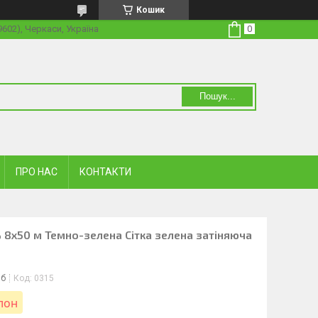
Кошик
19602), Черкаси, Україна
Пошук...
ПРО НАС
КОНТАКТИ
% 8х50 м Темно-зелена Сітка зелена затіняюча
іб
Код:
0315
улон