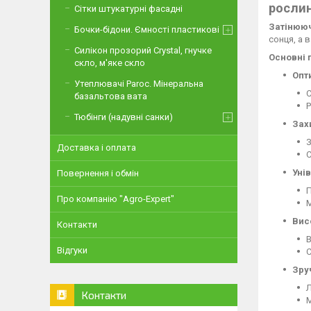
росли
Сітки штукатурні фасадні
Затінююч
Бочки-бідони. Ємності пластикові
сонця, а 
Силікон прозорий Crystal, гнучке
Основні 
скло, м'яке скло
Опт
Утеплювачі Paroc. Мінеральна
С
базальтова вата
Р
Тюбінги (надувні санки)
Зах
З
Доставка і оплата
С
Уні
Повернення і обмін
П
Про компанію "Agro-Expert"
М
Вис
Контакти
В
Відгуки
С
Зру
Л
Контакти
М