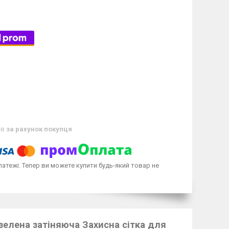
ів
за рахунок покупця
латежі. Тепер ви можете купити будь-який товар не
 зелена затіняюча Захисна сітка для