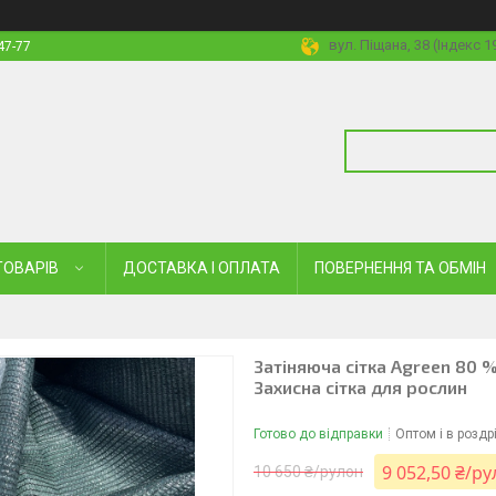
вул. Піщана, 38 (Індекс 
47-77
ТОВАРІВ
ДОСТАВКА І ОПЛАТА
ПОВЕРНЕННЯ ТА ОБМІН
Затіняюча сітка Agreen 80 
Захисна сітка для рослин
Готово до відправки
Оптом і в роздр
9 052,50 ₴/р
10 650 ₴/рулон