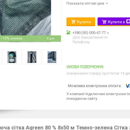
Показати оптові ціни
Купити
Купити з
+380 (93) 000-47-77
Для Замовлення по
–15%
4 дні
Телефону
повернення товару протягом 14 дн
У компанії підключені електронні п
покидаючи сайту.
юча сітка Agreen 80 % 8х50 м Темно-зелена Сітка