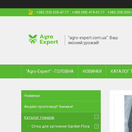
+380 (93) 000-47-77
+380 (98) 474-47-77
+380 (99) 000-
"agro-expert.com.ua": Ваш
якісний урожай!
"Agro-Expert" - ГОЛОВНА
НОВИНКИ
КАТАЛОГ 
Новинки
Акційні пропозиції! Знижки!
Каталог товарів
Сітка для затінення Garden Flora