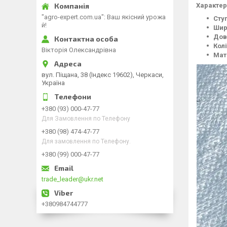
Характер
"agro-expert.com.ua": Ваш якісний урожа
Сту
й!
Шир
Дов
Колі
Вікторія Олександрівна
Мат
вул. Піщана, 38 (Індекс 19602), Черкаси,
Україна
+380 (93) 000-47-77
Для Замовлення по Телефону
+380 (98) 474-47-77
Для замовлення по Телефону.
+380 (99) 000-47-77
trade_leader@ukr.net
+380984744777