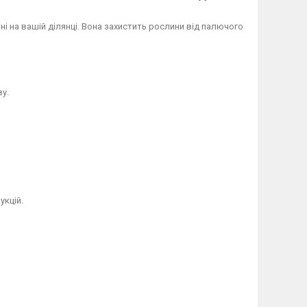
і на вашій ділянці. Вона захистить рослини від палючого
ву.
укцій.