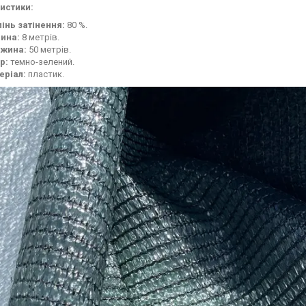
истики:
пінь затінення:
80 %.
ина:
8 метрів.
жина:
50 метрів.
р:
темно-зелений.
еріал:
пластик.