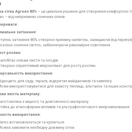
н
а сітка Agreen 80%
– це ідеальне рішення для створення комфортної тін
вас – від неприємних сонячних опіків.
переваги:
имальне затінення:
тупінь затінення 80% створює приємну напівтінь, захищаючи від перегрі
озсіює сонячне світло, забезпечуючи рівномірне освітлення.
ист рослин:
апобігає опікам листя та плодів.
творює сприятливий мікроклімат для росту рослин.
версальність використання:
ідходить для саду, тераси, відкритих майданчиків та кемпінгу.
оже використовуватися для захисту теплиць, альтанок та інших констр
ока якість матеріалу:
иготовлена з міцного та довговічного матеріалу.
тійка до атмосферних впливів та ультрафіолетового випромінювання.
чність використання:
егко встановлюється та кріпиться.
ожна замовити необхідну довжину сітки.