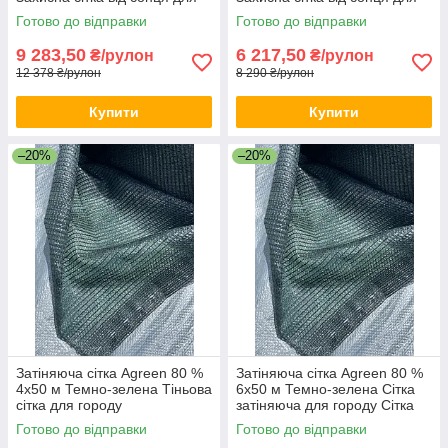
теплиці Притінкова сітка
рослин Притіняюча сітка
Готово до відправки
Готово до відправки
9 283,50
6 217,50
₴/рулон
₴/рулон
12 378 ₴/рулон
8 290 ₴/рулон
Купити
Купити
–20%
–20%
Затіняюча сітка Agreen 80 %
Затіняюча сітка Agreen 80 %
4х50 м Темно-зелена Тіньова
6х50 м Темно-зелена Сітка
сітка для городу
затіняюча для городу Сітка
Тіньовідштовхувальна сітка
для тіні
Готово до відправки
Готово до відправки
для дачі