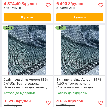
4 374,40
6 400
₴/рулон
₴/рулон
5 468 ₴/рулон
8 000 ₴/рулон
Купити
Купити
–20%
–20%
Затіняюча сітка Agreen 85%
Затіняюча сітка Agreen 85 %
3м*50м Темно-зелена
4х50 м Темно-зелена
Затіняюча сітка для теплиці
Сонцезахисна сітка для
Захисна сітка від сонця
теплиць Тіньова сітка для
Готово до відправки
Готово до відправки
двору
3 520
4 656
₴/рулон
₴/рулон
4 400 ₴/рулон
5 820 ₴/рулон