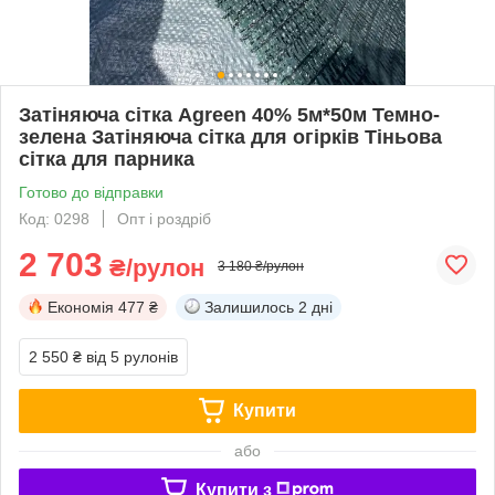
Затіняюча сітка Agreen 40% 5м*50м Темно-
зелена Затіняюча сітка для огірків Тіньова
сітка для парника
Готово до відправки
Код: 0298
Опт і роздріб
2 703
₴/рулон
3 180 ₴/рулон
Економія
477 ₴
Залишилось
2 дні
2 550 ₴
від 5 рулонів
Купити
або
Купити з