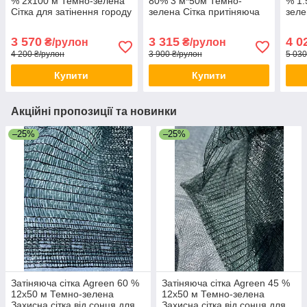
% 2х100 м Темно-зелена
80% 3 м*50м Темно-
% 1.
Сітка для затінення городу
зелена Сітка притіняюча
зеле
Сонцезахисна сітка для
для теплиці Тіньова сітка
заті
огірків
темно-зелена
сітк
3 570
3 315
4 0
₴/рулон
₴/рулон
4 200 ₴/рулон
3 900 ₴/рулон
5 030
Купити
Купити
Акційні пропозиції та новинки
–25%
–25%
Затіняюча сітка Agreen 60 %
Затіняюча сітка Agreen 45 %
12х50 м Темно-зелена
12х50 м Темно-зелена
Захисна сітка від сонця для
Захисна сітка від сонця для