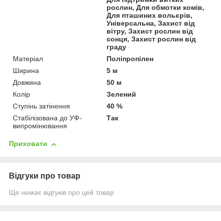
рослин, Для обмотки комів,
Для пташиних вольєрів,
Універсальна, Захист від
вітру, Захист рослин від
сонця, Захист рослин від
граду
Матеріал
Поліпропілен
Ширина
5 м
Довжина
50 м
Колір
Зелений
Ступінь затінення
40 %
Стабілізована до УФ-
Так
випромінювання
Приховати
Відгуки про товар
Ще немає відгуків про цей товар