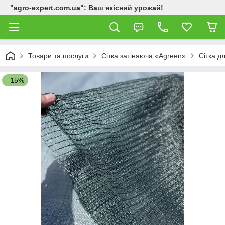
"agro-expert.com.ua": Ваш якісний урожай!
Товари та послуги
Сітка затіняюча «Agreen»
Сітка д
–15%