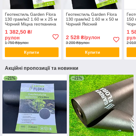
Геотекстиль Garden Flora
Геотекстиль Garden Flora
Геот
130 грам/м2 1.60 м х 25 м
130 грам/м2 1.60 м х 50 м
150 
Чорний Міцна геотканина
Чорний Якісний
Чор
для ландшафту Садова
геотекстиль для полуниці
геот
1 382,50
1 5
₴/
геотканина
Укри
2 528
₴/рулон
рулон
рул
1 750 ₴/рулон
3 200 ₴/рулон
2 010
Купити
Купити
Акційні пропозиції та новинки
–21%
–21%