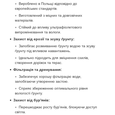
Вироблено в Польщі відповідно до
європейських стандартів.
Виготовлений з міцних та довговічних
матеріалів.
Стійкий до впливу ультрафіолетового
випромінювання та вологи.
Захист від ерозії та зсуву ґрунту:
Запобігає розмиванню ґрунту водою та зсуву
ґрунту під впливом навантажень.
Ідеально підходить для зміцнення схилів,
створення доріжок та терас.
Фільтрація та дренування:
Забезпечує хорошу фільтрацію води,
запобігаючи утворенню застою.
Сприяє збереженню оптимального рівня
вологості ґрунту.
Захист від бур'янів:
Перешкоджає росту бур'янів, блокуючи доступ
світла.