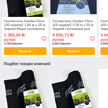
Геотекстиль Garden Flora
Геотекстиль Garden Flora
Геот
130 грам/м2 1.60 м х 25 м
110 грам/м2 3.20 м х 50 м
150 
Чорний Міцна геотканина
Чорний Геотканина для
Чорн
для ландшафту Садова
ладшафтного дизайну
доро
1 382,50
4 650,73
3 0
₴/
₴/
геотканина
Садова геотканина
рулон
рулон
рул
1 750 ₴/рулон
5 887 ₴/рулон
3 858
Купити
Купити
Подібні товари компанії