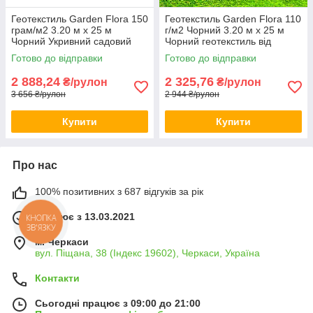
Геотекстиль Garden Flora 150
Геотекстиль Garden Flora 110
грам/м2 3.20 м х 25 м
г/м2 Чорний 3.20 м х 25 м
Чорний Укривний садовий
Чорний геотекстиль від
геотекстиль Геотекстиль для
бур'янів Високоякісний
Готово до відправки
Готово до відправки
дачі
геотекстиль
2 888,24
2 325,76
₴/рулон
₴/рулон
3 656 ₴/рулон
2 944 ₴/рулон
Купити
Купити
Про нас
100% позитивних з 687 відгуків за рік
Працює з 13.03.2021
КНОПКА
ЗВ'ЯЗКУ
м. Черкаси
вул. Піщана, 38 (Індекс 19602), Черкаси, Україна
Контакти
Сьогодні працює з 09:00 до 21:00