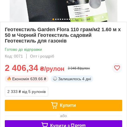
Геотекстиль Garden Flora 110 грам/м2 1.60 м х
50 м Чорний Геотекстиль садовий
Геотекстиль для газонів
Готово до відправки
Код: 0071
Опт і роздріб
2 406,34
₴/рулон
3 046 ₴/рулон
Економія
639.66 ₴
Залишилось
4 дні
2 333 ₴
від 5 рулонів
Купити
або
Купити з