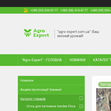
+380 (93) 000-47-77
+380 (98) 474-47-77
+380 (99) 000-
"agro-expert.com.ua": Ваш
якісний урожай!
"Agro-Expert" - ГОЛОВНА
НОВИНКИ
КАТАЛОГ 
Новинки
Топ п
Акційні пропозиції! Знижки!
Каталог товарів
Сітка для затінення Garden Flora