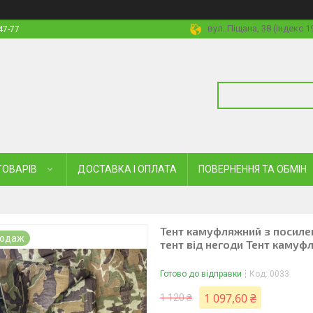
вул. Піщана, 38 (Індекс 
47-77
ТОВАРІВ
ДОСТАВКА І ОПЛАТА
ПОВЕРНЕННЯ ТА ОБМІН
Тент камуфляжний з посиле
родаж
тент від негоди Тент камуф
Готово до відправки
Код:
0033
1 097,60 ₴
1 120 ₴