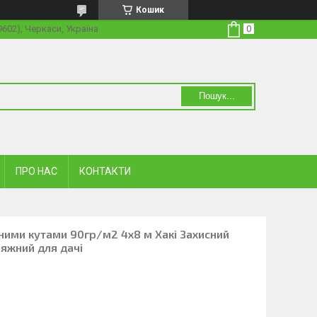
Кошик
19602), Черкаси, Україна
Пошук...
ПРО НАС
КОНТАКТИ
ними кутами 90гр/м2 4х8 м Хакі Захисний
ляжний для дачі