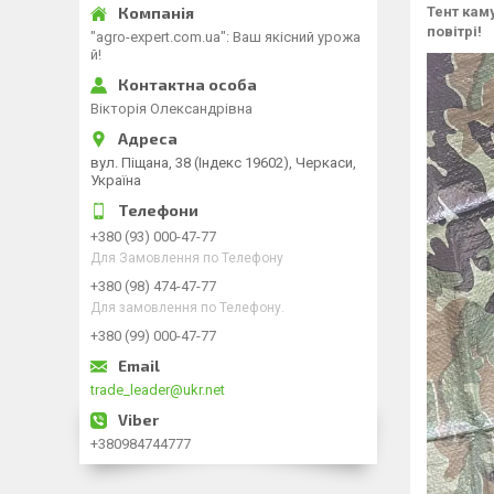
Тент кам
повітрі!
"agro-expert.com.ua": Ваш якісний урожа
й!
Вікторія Олександрівна
вул. Піщана, 38 (Індекс 19602), Черкаси,
Україна
+380 (93) 000-47-77
Для Замовлення по Телефону
+380 (98) 474-47-77
Для замовлення по Телефону.
+380 (99) 000-47-77
trade_leader@ukr.net
+380984744777