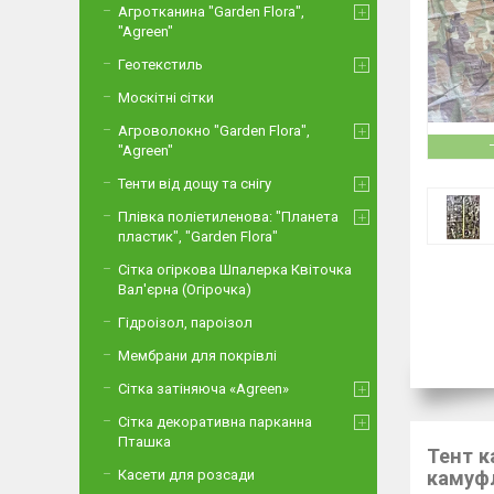
Агротканина "Garden Flora",
"Agreen"
Геотекстиль
Москітні сітки
Агроволокно "Garden Flora",
"Agreen"
Тенти від дощу та снігу
Плівка поліетиленова: "Планета
пластик", "Garden Flora"
Сітка огіркова Шпалерка Квіточка
Вал'єрна (Огірочка)
Гідроізол, пароізол
Мембрани для покрівлі
Сітка затіняюча «Agreen»
Сітка декоративна парканна
Пташка
Тент к
камуф
Касети для розсади