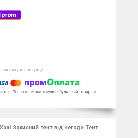
ів
за рахунок покупця
латежі. Тепер ви можете купити будь-який товар не
акі Захисний тент від негоди Тент