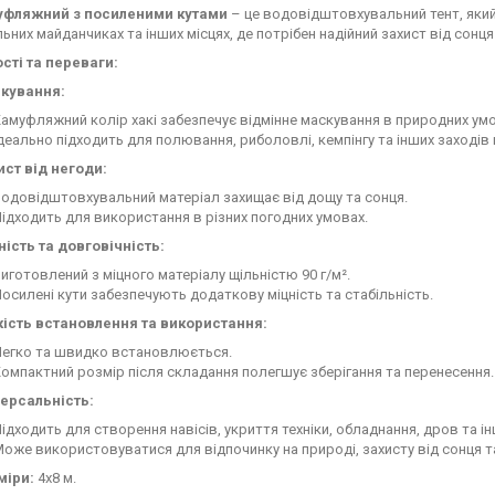
уфляжний з посиленими кутами
– це водовідштовхувальний тент, який 
льних майданчиках та інших місцях, де потрібен надійний захист від сонц
сті та переваги:
кування:
амуфляжний колір хакі забезпечує відмінне маскування в природних умо
деально підходить для полювання, риболовлі, кемпінгу та інших заходів 
ист від негоди:
одовідштовхувальний матеріал захищає від дощу та сонця.
ідходить для використання в різних погодних умовах.
ність та довговічність:
иготовлений з міцного матеріалу щільністю 90 г/м².
осилені кути забезпечують додаткову міцність та стабільність.
кість встановлення та використання:
егко та швидко встановлюється.
омпактний розмір після складання полегшує зберігання та перенесення.
версальність:
ідходить для створення навісів, укриття техніки, обладнання, дров та ін
оже використовуватися для відпочинку на природі, захисту від сонця т
міри:
4х8 м.