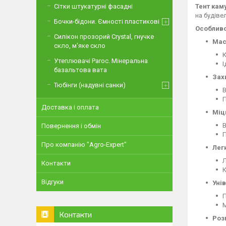
Тент кам
Сітки штукатурні фасадні
на будіве
Бочки-бідони. Ємності пластикові
Особливо
Силікон прозорий Crystal, гнучке
Мас
скло, м'яке скло
К
Утеплювачі Paroc. Мінеральна
І
базальтова вата
Зах
Тюбінги (надувні санки)
В
П
Доставка і оплата
Міц
В
Повернення і обмін
П
Про компанію "Agro-Expert"
Лег
Л
Контакти
К
Відгуки
Уні
П
М
Контакти
Роз