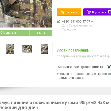
Купити
Купити з
+380 (93) 000-47-77
Для Замовлення по
Телефону
–2%
8 днів
повернення товару протягом 14 дн
У компанії підключені електронні п
покидаючи сайту.
амуфляжний з посиленими кутами 90гр/м2 4х8 м Х
ляжний для дачі