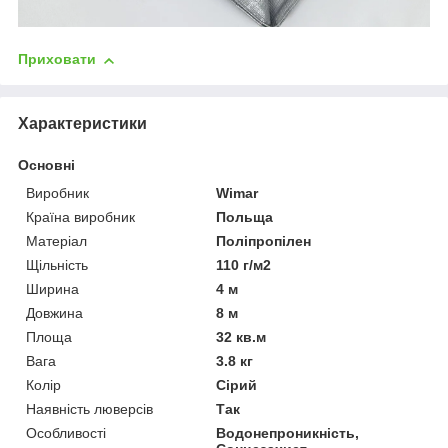
Приховати
Характеристики
Основні
Виробник
Wimar
Країна виробник
Польща
Матеріал
Поліпропілен
Щільність
110 г/м2
Ширина
4 м
Довжина
8 м
Площа
32 кв.м
Вага
3.8 кг
Колір
Сірий
Наявність люверсів
Так
Особливості
Водонепроникність,