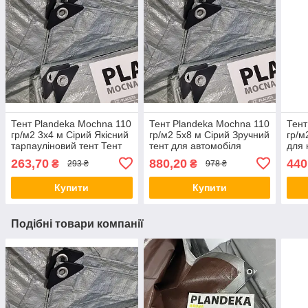
Тент Plandeka Мосhnа 110
Тент Plandeka Мосhnа 110
Тент
гр/м2 3х4 м Сірий Якісний
гр/м2 5х8 м Сірий Зручний
гр/м
тарпауліновий тент Тент
тент для автомобіля
для 
укривний для
Укривний тент для
від 
263,70
880,20
440
₴
₴
293 ₴
978 ₴
господарства
мотоцикла
Купити
Купити
Подібні товари компанії