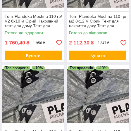
Тент Plandeka Мосhnа 110 гр/
Тент Plandeka Мосhnа 110 гр/
м2 8х10 м Сірий Накривний
м2 8х12 м Сірий Тент для
тент для дому Тент для
накриття даху Тент для
накриття машини
накриття зерна
Готово до відправки
Готово до відправки
1 760,40
2 112,30
₴
₴
1 956 ₴
2 347 ₴
Купити
Купити
Топ продажів
–10%
Топ продажів
–10%