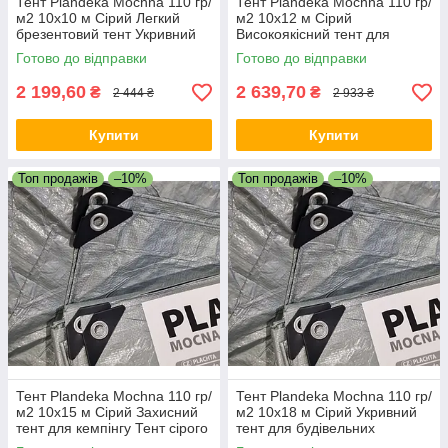
Тент Plandeka Мосhnа 110 гр/
Тент Plandeka Мосhnа 110 гр/
м2 10х10 м Сірий Легкий
м2 10х12 м Сірий
брезентовий тент Укривний
Високоякісний тент для
тент для сіна
автомобіля Укривний тент
Готово до відправки
Готово до відправки
2 199,60
2 639,70
₴
₴
2 444 ₴
2 933 ₴
Купити
Купити
Топ продажів
–10%
Топ продажів
–10%
Тент Plandeka Мосhnа 110 гр/
Тент Plandeka Мосhnа 110 гр/
м2 10х15 м Сірий Захисний
м2 10х18 м Сірий Укривний
тент для кемпінгу Тент сірого
тент для будівельних
кольору для дачі
матеріалів Тент для причепа