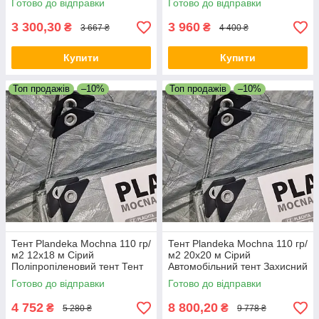
Готово до відправки
Готово до відправки
3 300,30
3 960
₴
₴
3 667 ₴
4 400 ₴
Купити
Купити
Топ продажів
–10%
Топ продажів
–10%
Тент Plandeka Мосhnа 110 гр/
Тент Plandeka Мосhnа 110 гр/
м2 12х18 м Сірий
м2 20х20 м Сірий
Поліпропіленовий тент Тент
Автомобільний тент Захисний
для полювання Брезент від
тент для техніки
Готово до відправки
Готово до відправки
дощу
4 752
8 800,20
₴
₴
5 280 ₴
9 778 ₴