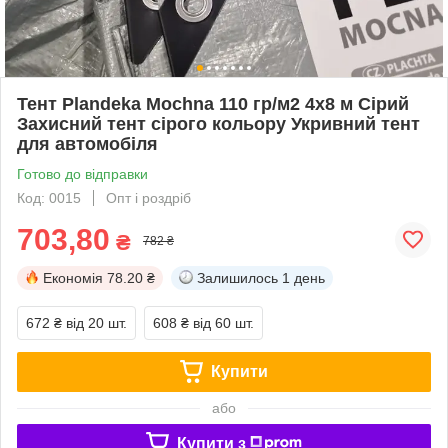
Тент Plandeka Мосhnа 110 гр/м2 4х8 м Сірий
Захисний тент сірого кольору Укривний тент
для автомобіля
Готово до відправки
Код: 0015
Опт і роздріб
703,80
₴
782 ₴
Економія
78.20 ₴
Залишилось
1 день
672 ₴
від 20 шт.
608 ₴
від 60 шт.
Купити
або
Купити з