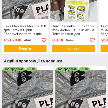
Тент Plandeka Мосhnа 110
Тент Plandeka Gruba Сіро-
Тент
гр/м2 5х6 м Сірий
коричневий 210 ​​г/м² 3х6 м
гр/м
Тарпауліновий тент для
Тент-брезент для
Водо
господарства Міцний тент
автомобіля Укривний тент
Захи
659,70
810
528
₴
₴
733 ₴
900 ₴
з люверсами
дощ
Купити
Купити
Акційні пропозиції та новинки
Топ продажів
–10%
Топ продажів
–10%