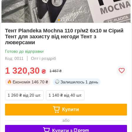
Тент Plandeka Мосhnа 110 гр/м2 6х10 м Сірий
Тент для захисту від негоди Тент з
люверсами
Готово до відправки
Код: 0011
Опт і роздріб
1 320,30
₴
1 467 ₴
Економія
146.70 ₴
Залишилось
1 день
1 260 ₴
від 20 шт.
1 140 ₴
від 40 шт.
Купити
або
Купити з