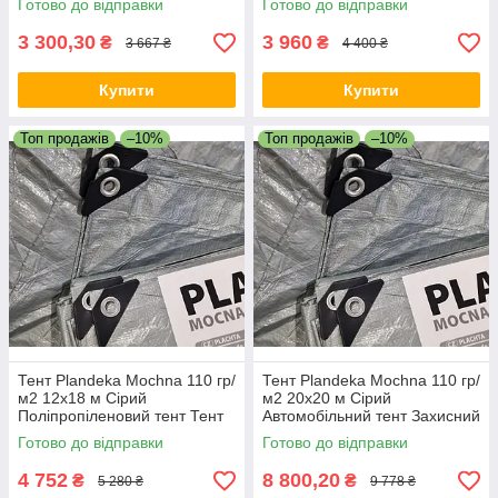
Готово до відправки
Готово до відправки
3 300,30
3 960
₴
₴
3 667 ₴
4 400 ₴
Купити
Купити
Топ продажів
–10%
Топ продажів
–10%
Тент Plandeka Мосhnа 110 гр/
Тент Plandeka Мосhnа 110 гр/
м2 12х18 м Сірий
м2 20х20 м Сірий
Поліпропіленовий тент Тент
Автомобільний тент Захисний
для полювання Брезент від
тент для техніки
Готово до відправки
Готово до відправки
дощу
4 752
8 800,20
₴
₴
5 280 ₴
9 778 ₴