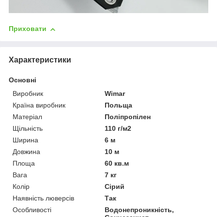
Приховати
Характеристики
Основні
Виробник
Wimar
Країна виробник
Польща
Матеріал
Поліпропілен
Щільність
110 г/м2
Ширина
6 м
Довжина
10 м
Площа
60 кв.м
Вага
7 кг
Колір
Сірий
Наявність люверсів
Так
Особливості
Водонепроникність,