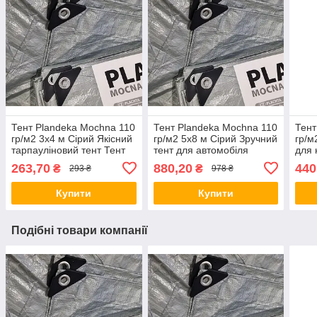
Тент Plandeka Мосhnа 110
Тент Plandeka Мосhnа 110
Тент
гр/м2 3х4 м Сірий Якісний
гр/м2 5х8 м Сірий Зручний
гр/м
тарпауліновий тент Тент
тент для автомобіля
для 
укривний для
Укривний тент для
від 
263,70
880,20
440
₴
₴
293 ₴
978 ₴
господарства
мотоцикла
Купити
Купити
Подібні товари компанії