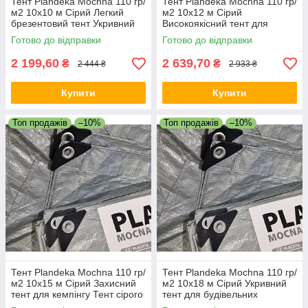
Тент Plandeka Мосhnа 110 гр/
Тент Plandeka Мосhnа 110 гр/
м2 10х10 м Сірий Легкий
м2 10х12 м Сірий
брезентовий тент Укривний
Високоякісний тент для
тент для сіна
автомобіля Укривний тент
Готово до відправки
Готово до відправки
2 199,60
2 639,70
₴
₴
2 444 ₴
2 933 ₴
Купити
Купити
Топ продажів
–10%
Топ продажів
–10%
Тент Plandeka Мосhnа 110 гр/
Тент Plandeka Мосhnа 110 гр/
м2 10х15 м Сірий Захисний
м2 10х18 м Сірий Укривний
тент для кемпінгу Тент сірого
тент для будівельних
кольору для дачі
матеріалів Тент для причепа