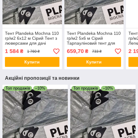
Тент Plandeka Мосhnа 110
Тент Plandeka Мосhnа 110
Тент
гр/м2 6х12 м Сірий Тент з
гр/м2 5х6 м Сірий
гр/м
люверсами для дачі
Тарпауліновий тент для
Легк
Покривний тент для дому
господарства Міцний тент
Укри
1 584
659,70
2 1
₴
₴
1 760 ₴
733 ₴
з люверсами
Купити
Купити
Акційні пропозиції та новинки
Топ продажів
–10%
Топ продажів
–10%