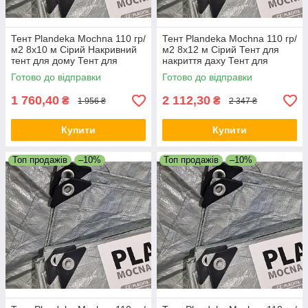
Тент Plandeka Мосhnа 110 гр/
Тент Plandeka Мосhnа 110 гр/
м2 8х10 м Сірий Накривний
м2 8х12 м Сірий Тент для
тент для дому Тент для
накриття даху Тент для
накриття машини
накриття зерна
Готово до відправки
Готово до відправки
1 760,40
2 112,30
₴
₴
1 956 ₴
2 347 ₴
Купити
Купити
Топ продажів
–10%
Топ продажів
–10%