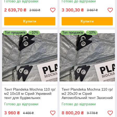
Готово до відправки
Готово до відправки
2 639,70
3 300,30
₴
₴
2 933 ₴
3 667 ₴
Купити
Купити
Топ продажів
–10%
Топ продажів
–10%
Тент Plandeka Мосhnа 110 гр/
Тент Plandeka Мосhnа 110 гр/
м2 10х18 м Сірий Укривний
м2 20х20 м Сірий
тент для будівельних
Автомобільний тент Захисний
матеріалів Тент для причепа
тент для техніки
Готово до відправки
Готово до відправки
3 960
8 800,20
₴
₴
4 400 ₴
9 778 ₴