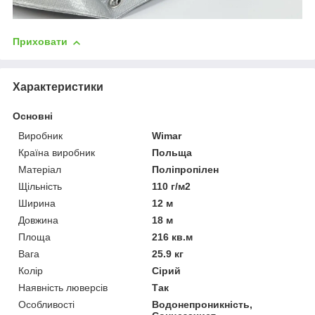
Приховати
Характеристики
Основні
Виробник
Wimar
Країна виробник
Польща
Матеріал
Поліпропілен
Щільність
110 г/м2
Ширина
12 м
Довжина
18 м
Площа
216 кв.м
Вага
25.9 кг
Колір
Сірий
Наявність люверсів
Так
Особливості
Водонепроникність,