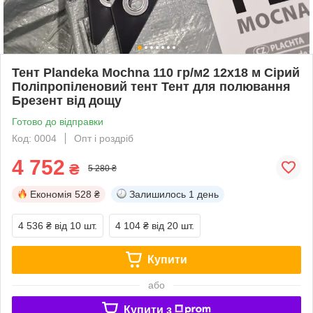
Тент Plandeka Мосhnа 110 гр/м2 12х18 м Сірий
Поліпропіленовий тент Тент для полювання
Брезент від дощу
Готово до відправки
Код: 0004
Опт і роздріб
4 752
₴
5 280 ₴
Економія
528 ₴
Залишилось
1 день
4 536 ₴
від 10 шт.
4 104 ₴
від 20 шт.
Купити
або
Купити з