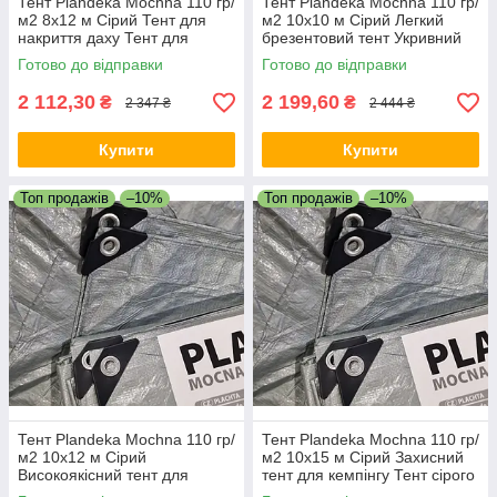
Тент Plandeka Мосhnа 110 гр/
Тент Plandeka Мосhnа 110 гр/
м2 8х12 м Сірий Тент для
м2 10х10 м Сірий Легкий
накриття даху Тент для
брезентовий тент Укривний
накриття зерна
тент для сіна
Готово до відправки
Готово до відправки
2 112,30
2 199,60
₴
₴
2 347 ₴
2 444 ₴
Купити
Купити
Топ продажів
–10%
Топ продажів
–10%
Тент Plandeka Мосhnа 110 гр/
Тент Plandeka Мосhnа 110 гр/
м2 10х12 м Сірий
м2 10х15 м Сірий Захисний
Високоякісний тент для
тент для кемпінгу Тент сірого
автомобіля Укривний тент
кольору для дачі