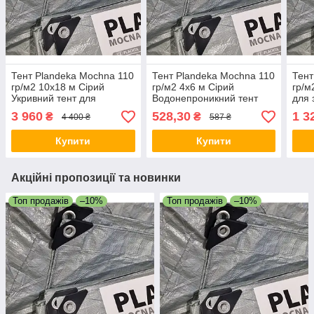
Тент Plandeka Мосhnа 110
Тент Plandeka Мосhnа 110
Тент
гр/м2 10х18 м Сірий
гр/м2 4х6 м Сірий
гр/м
Укривний тент для
Водонепроникний тент
для 
будівельних матеріалів
Захисний тент від сонця і
Тент
3 960
528,30
1 3
₴
₴
4 400 ₴
587 ₴
Тент для причепа
дощу
Купити
Купити
Акційні пропозиції та новинки
Топ продажів
–10%
Топ продажів
–10%