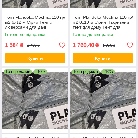
Тент Plandeka Мосhnа 110 гр/
Тент Plandeka Мосhnа 110 гр/
м2 6х12 м Сірий Тент з
м2 8х10 м Сірий Накривний
люверсами для дачі
тент для дому Тент для
Покривний тент для дому
накриття машини
Готово до відправки
Готово до відправки
1 584
1 760,40
₴
₴
1 760 ₴
1 956 ₴
Купити
Купити
Топ продажів
–10%
Топ продажів
–10%