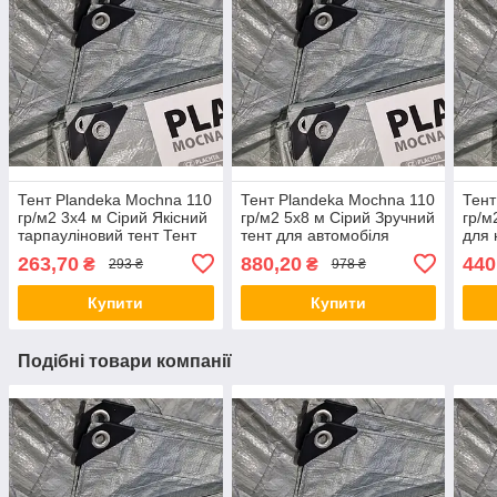
Тент Plandeka Мосhnа 110
Тент Plandeka Мосhnа 110
Тент
гр/м2 3х4 м Сірий Якісний
гр/м2 5х8 м Сірий Зручний
гр/м
тарпауліновий тент Тент
тент для автомобіля
для 
укривний для
Укривний тент для
від 
263,70
880,20
440
₴
₴
293 ₴
978 ₴
господарства
мотоцикла
Купити
Купити
Подібні товари компанії