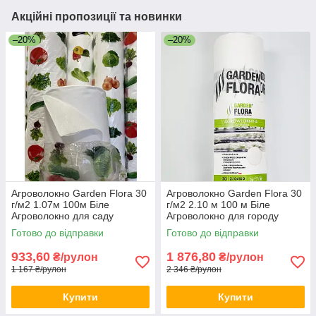
Акційні пропозиції та новинки
–20%
–20%
Агроволокно Garden Flora 30
Агроволокно Garden Flora 30
г/м2 1.07м 100м Біле
г/м2 2.10 м 100 м Біле
Агроволокно для саду
Агроволокно для городу
Городнє агроволокно
Агрополотно для огірків
Готово до відправки
Готово до відправки
933,60
1 876,80
₴/рулон
₴/рулон
1 167 ₴/рулон
2 346 ₴/рулон
Купити
Купити