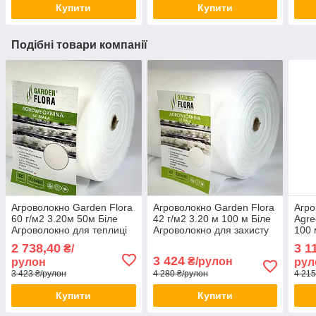
Купити
Купити
Подібні товари компанії
Агроволокно Garden Flora
Агроволокно Garden Flora
Агро
60 г/м2 3.20м 50м Біле
42 г/м2 3.20 м 100 м Біле
Agre
Агроволокно для теплиці
Агроволокно для захисту
100 
Якісне агроволокно
грядок Агроволокно для
агро
2 738,40
3 1
₴/
дачі
горо
3 424
₴/рулон
рулон
рул
3 423 ₴/рулон
4 280 ₴/рулон
4 215
Купити
Купити