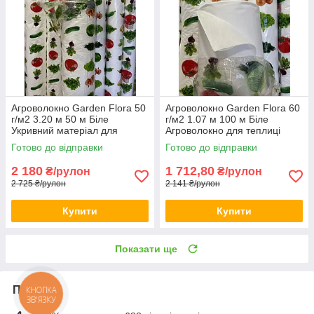
Агроволокно Garden Flora 50
Агроволокно Garden Flora 60
г/м2 3.20 м 50 м Біле
г/м2 1.07 м 100 м Біле
Укривний матеріал для
Агроволокно для теплиці
грядок Агрополотно для
Якісне агроволокно
Готово до відправки
Готово до відправки
городу
2 180
1 712,80
₴/рулон
₴/рулон
2 725 ₴/рулон
2 141 ₴/рулон
Купити
Купити
Показати ще
Про нас
КНОПКА
ЗВ'ЯЗКУ