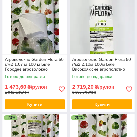
Агроволокно Garden Flora 50
Агроволокно Garden Flora 50
г/м2 1.07 м 100 м Біле
г/м2 2.10м 100м Біле
Городнє агроволокно
Високоякісне агрополотно
Агроволокно білого кольору
Агрополотно для саду
Готово до відправки
Готово до відправки
1 473,60
2 719,20
₴/рулон
₴/рулон
1 842 ₴/рулон
3 399 ₴/рулон
Купити
Купити
–20%
–20%