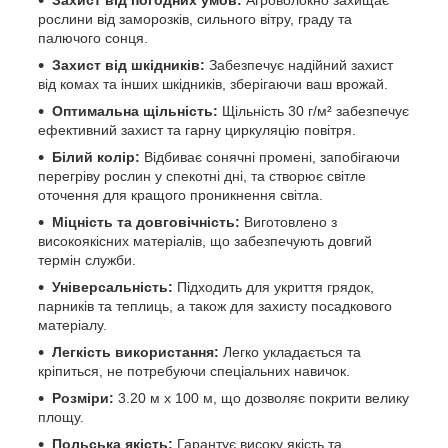
Захист від погодних умов:
Агроволокно захищає
рослини від заморозків, сильного вітру, граду та
палючого сонця.
Захист від шкідників:
Забезпечує надійний захист
від комах та інших шкідників, зберігаючи ваш врожай.
Оптимальна щільність:
Щільність 30 г/м² забезпечує
ефективний захист та гарну циркуляцію повітря.
Білий колір:
Відбиває сонячні промені, запобігаючи
перегріву рослин у спекотні дні, та створює світле
оточення для кращого проникнення світла.
Міцність та довговічність:
Виготовлено з
високоякісних матеріалів, що забезпечують довгий
термін служби.
Універсальність:
Підходить для укриття грядок,
парників та теплиць, а також для захисту посадкового
матеріалу.
Легкість використання:
Легко укладається та
кріпиться, не потребуючи спеціальних навичок.
Розміри:
3.20 м х 100 м, що дозволяє покрити велику
площу.
Польська якість:
Гарантує високу якість та