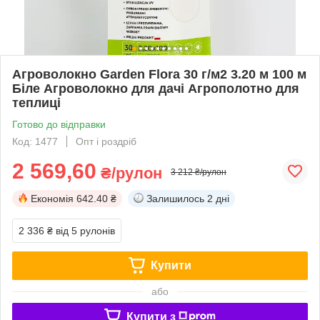
Агроволокно Garden Flora 30 г/м2 3.20 м 100 м
Біле Агроволокно для дачі Агрополотно для
теплиці
Готово до відправки
Код: 1477
Опт і роздріб
2 569,60
₴/рулон
3 212 ₴/рулон
Економія
642.40 ₴
Залишилось
2 дні
2 336 ₴
від 5 рулонів
Купити
або
Купити з