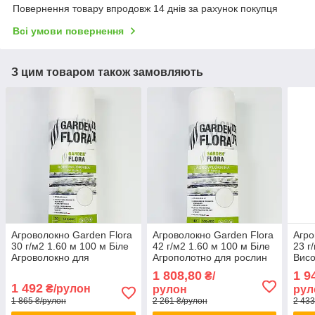
Повернення товару впродовж 14 днів за рахунок покупця
Всі умови повернення
З цим товаром також замовляють
Агроволокно Garden Flora
Агроволокно Garden Flora
Агро
30 г/м2 1.60 м 100 м Біле
42 г/м2 1.60 м 100 м Біле
23 г
Агроволокно для
Агрополотно для рослин
Висо
садівників Агрополотно
Укривне агроволокно для
Агро
1 808,80
1 9
₴/
для винограду
грядок
1 492
₴/рулон
рулон
рул
1 865 ₴/рулон
2 261 ₴/рулон
2 433