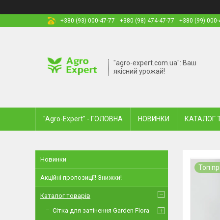
+380 (93) 000-47-77
+380 (98) 474-47-77
+380 (99) 000-
"agro-expert.com.ua": Ваш
якісний урожай!
"Agro-Expert" - ГОЛОВНА
НОВИНКИ
КАТАЛОГ 
Новинки
Топ п
Акційні пропозиції! Знижки!
Каталог товарів
Сітка для затінення Garden Flora