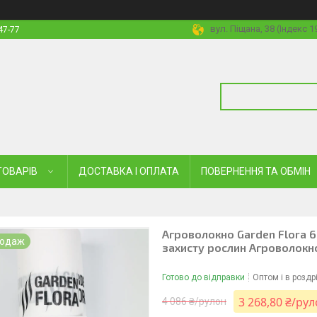
вул. Піщана, 38 (Індекс 
47-77
ТОВАРІВ
ДОСТАВКА І ОПЛАТА
ПОВЕРНЕННЯ ТА ОБМІН
Агроволокно Garden Flora 6
родаж
захисту рослин Агроволокн
Готово до відправки
Оптом і в роздр
3 268,80 ₴/ру
4 086 ₴/рулон