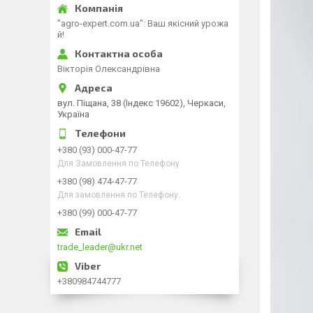
"agro-expert.com.ua": Ваш якісний урожа
й!
Вікторія Олександрівна
вул. Піщана, 38 (Індекс 19602), Черкаси,
Україна
+380 (93) 000-47-77
Для Замовлення по Телефону
+380 (98) 474-47-77
Для замовлення по Телефону.
+380 (99) 000-47-77
trade_leader@ukr.net
+380984744777