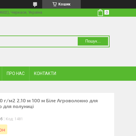
Кошик
19602), Черкаси, Україна
Пошук...
ПРО НАС
КОНТАКТИ
0 г/м2 2.10 м 100 м Біле Агроволокно для
о для полуниці
іб
Код:
1481
лон