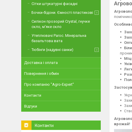
Агрово
Сітки штукатурні фасадні
Агроволо
Бочки-бідони. Ємності пластикові
помічнико
Силікон прозорий Crystal, гнучке
Особливо
скло, м'яке скло
Зах
Утеплювачі Paroc. Мінеральна
Зах
базальтова вата
Опт
Біли
Тюбінги (надувні санки)
проник
Міц
Доставка і оплата
Уні
Лег
Повернення і обмін
Роз
Пол
Про компанію "Agro-Expert"
Застосув
Укри
Контакти
Захи
Захи
Відгуки
Ств
Агроволо
врожай!
Контакти