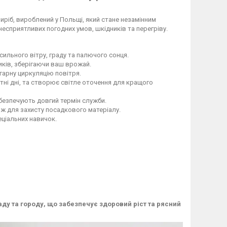
иріб, вироблений у Польщі, який стане незамінним
несприятливих погодних умов, шкідників та перегріву.
ильного вітру, граду та палючого сонця.
иків, зберігаючи ваш врожай.
гарну циркуляцію повітря.
тні дні, та створює світле оточення для кращого
безпечують довгий термін служби.
ож для захисту посадкового матеріалу.
еціальних навичок.
аду та городу, що забезпечує здоровий ріст та рясний