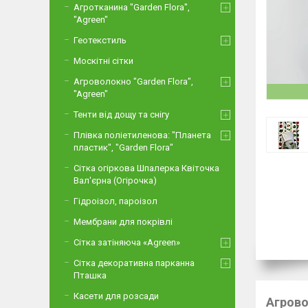
Агротканина "Garden Flora",
"Agreen"
Геотекстиль
Москітні сітки
Агроволокно "Garden Flora",
"Agreen"
Тенти від дощу та снігу
Плівка поліетиленова: "Планета
пластик", "Garden Flora"
Сітка огіркова Шпалерка Квіточка
Вал'єрна (Огірочка)
Гідроізол, пароізол
Мембрани для покрівлі
Сітка затіняюча «Agreen»
Сітка декоративна парканна
Пташка
Касети для розсади
Агрово