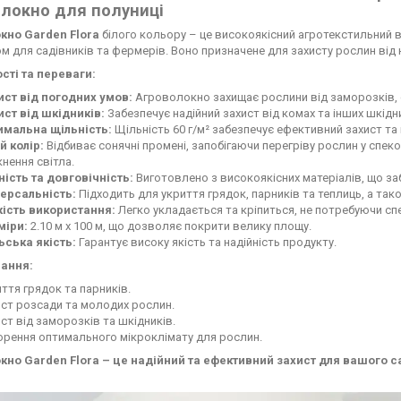
локно для полуниці
кно Garden Flora
білого кольору – це високоякісний агротекстильний в
м для садівників та фермерів. Воно призначене для захисту рослин від 
сті та переваги:
ист від погодних умов:
Агроволокно захищає рослини від заморозків, с
ист від шкідників:
Забезпечує надійний захист від комах та інших шкідн
имальна щільність:
Щільність 60 г/м² забезпечує ефективний захист та 
й колір:
Відбиває сонячні промені, запобігаючи перегріву рослин у спеко
нення світла.
ність та довговічність:
Виготовлено з високоякісних матеріалів, що за
версальність:
Підходить для укриття грядок, парників та теплиць, а так
кість використання:
Легко укладається та кріпиться, не потребуючи сп
міри:
2.10 м х 100 м, що дозволяє покрити велику площу.
ьська якість:
Гарантує високу якість та надійність продукту.
ання:
ття грядок та парників.
ст розсади та молодих рослин.
ст від заморозків та шкідників.
орення оптимального мікроклімату для рослин.
кно Garden Flora – це надійний та ефективний захист для вашого с