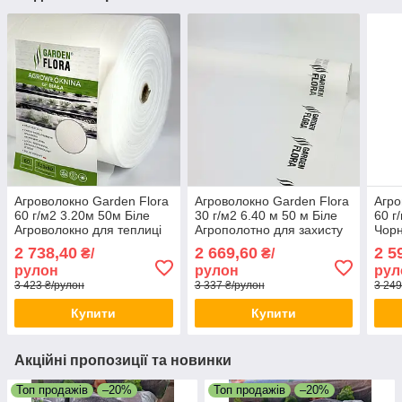
Агроволокно Garden Flora
Агроволокно Garden Flora
Агро
60 г/м2 3.20м 50м Біле
30 г/м2 6.40 м 50 м Біле
60 г
Агроволокно для теплиці
Агрополотно для захисту
Чорн
Якісне агроволокно
грядок Агроволокно для
для 
2 738,40
2 669,60
2 5
₴/
₴/
городу
для 
рулон
рулон
рул
3 423 ₴/рулон
3 337 ₴/рулон
3 249
Купити
Купити
Акційні пропозиції та новинки
Топ продажів
–20%
Топ продажів
–20%