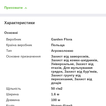
Приховати
Характеристики
Основні
Виробник
Garden Flora
Країна виробник
Польща
Тип
Агроволокно
Основне призначення
Захист від заморозків,
Захист від комах-шкідників,
Універсальне, Захист від
птахів, Для мульчування
грядок, Захист від бур'янів,
Захист грунту від
пересихання, Захист від
дощів
Щільність
50 г/м2
Ширина
1.6 м
Довжина
100 м
Колір
Чорно-білий