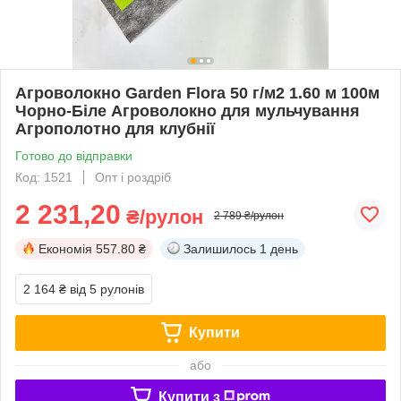
Агроволокно Garden Flora 50 г/м2 1.60 м 100м
Чорно-Біле Агроволокно для мульчування
Агрополотно для клубнії
Готово до відправки
Код: 1521
Опт і роздріб
2 231,20
₴/рулон
2 789 ₴/рулон
Економія
557.80 ₴
Залишилось
1 день
2 164 ₴
від 5 рулонів
Купити
або
Купити з