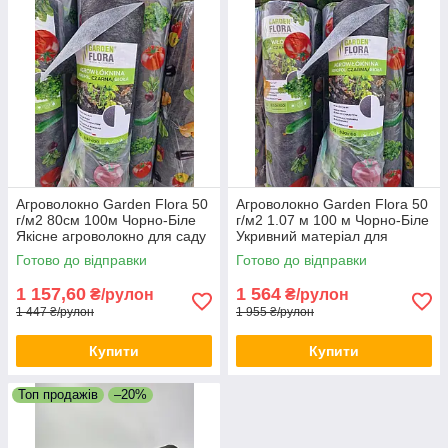
Агроволокно Garden Flora 50
Агроволокно Garden Flora 50
г/м2 80см 100м Чорно-Біле
г/м2 1.07 м 100 м Чорно-Біле
Якісне агроволокно для саду
Укривний матеріал для
та городу
грядок Агрополотно
Готово до відправки
Готово до відправки
1 157,60
1 564
₴/рулон
₴/рулон
1 447 ₴/рулон
1 955 ₴/рулон
Купити
Купити
Топ продажів
–20%