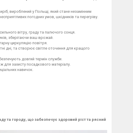
иріб, вироблений у Польщі, який стане незамінним
несприятливих погодних умов, шкідників та перегріву.
ильного вітру, граду та палючого сонця.
иків, зберігаючи ваш врожай.
гарну циркуляцію повітря.
тні дні, та створює світле оточення для кращого
безпечують довгий термін служби.
ож для захисту посадкового матеріалу.
еціальних навичок.
аду та городу, що забезпечує здоровий ріст та рясний