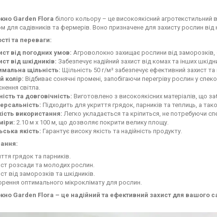
кно Garden Flora
білого кольору – це високоякісний агротекстильний в
м для садівників та фермерів. Воно призначене для захисту рослин від 
сті та переваги:
ист від погодних умов:
Агроволокно захищає рослини від заморозків, с
ист від шкідників:
Забезпечує надійний захист від комах та інших шкідн
имальна щільність:
Щільність 50 г/м² забезпечує ефективний захист та 
й колір:
Відбиває сонячні промені, запобігаючи перегріву рослин у спеко
нення світла.
ність та довговічність:
Виготовлено з високоякісних матеріалів, що за
версальність:
Підходить для укриття грядок, парників та теплиць, а так
кість використання:
Легко укладається та кріпиться, не потребуючи сп
міри:
2.10 м х 100 м, що дозволяє покрити велику площу.
ьська якість:
Гарантує високу якість та надійність продукту.
ання:
ття грядок та парників.
ст розсади та молодих рослин.
ст від заморозків та шкідників.
орення оптимального мікроклімату для рослин.
кно Garden Flora – це надійний та ефективний захист для вашого с