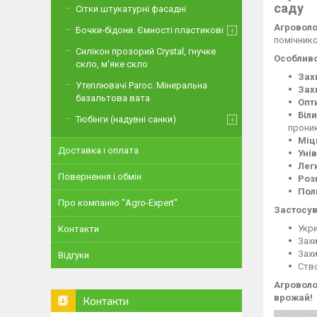
саду
Сітки штукатурні фасадні
Агроволо
Бочки-бідони. Ємності пластикові
помічнико
Силікон прозорий Crystal, гнучке
Особливо
скло, м'яке скло
Зах
Утеплювачі Paroc. Мінеральна
Зах
базальтова вата
Опт
Біли
Тюбінги (надувні санки)
проник
Міц
Доставка і оплата
Уні
Лег
Повернення і обмін
Роз
Пол
Про компанію "Agro-Expert"
Застосув
Укри
Контакти
Захи
Захи
Відгуки
Ств
Агроволо
врожай!
Контакти