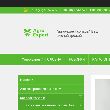
+380 (93) 000-47-77
+380 (98) 474-47-77
+380 (99) 000-
"agro-expert.com.ua": Ваш
якісний урожай!
"Agro-Expert" - ГОЛОВНА
НОВИНКИ
КАТАЛОГ 
Новинки
Акційні пропозиції! Знижки!
Каталог товарів
Сітка для затінення Garden Flora