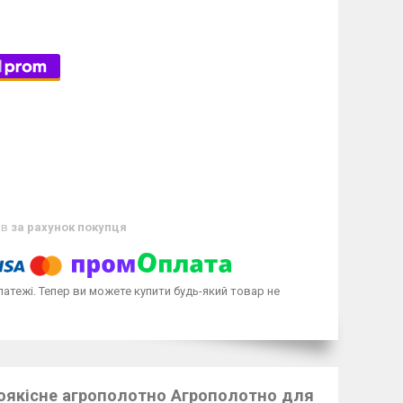
ів
за рахунок покупця
латежі. Тепер ви можете купити будь-який товар не
окоякісне агрополотно Агрополотно для