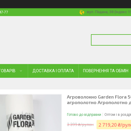
вул. Піщана, 38 (Індекс 
47-77
ТОВАРІВ
ДОСТАВКА І ОПЛАТА
ПОВЕРНЕННЯ ТА ОБМІН
Агроволокно Garden Flora 5
агрополотно Агрополотно д
Готово до відправки
Оптом і в роздр
2 719,20 ₴/ру
3 399 ₴/рулон