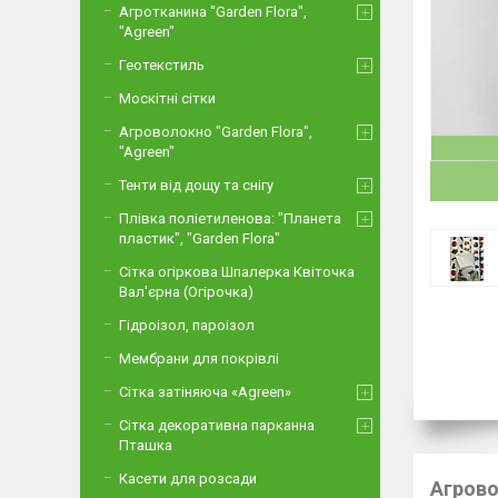
Агротканина "Garden Flora",
"Agreen"
Геотекстиль
Москітні сітки
Агроволокно "Garden Flora",
"Agreen"
Тенти від дощу та снігу
Плівка поліетиленова: "Планета
пластик", "Garden Flora"
Сітка огіркова Шпалерка Квіточка
Вал'єрна (Огірочка)
Гідроізол, пароізол
Мембрани для покрівлі
Сітка затіняюча «Agreen»
Сітка декоративна парканна
Пташка
Касети для розсади
Агрово