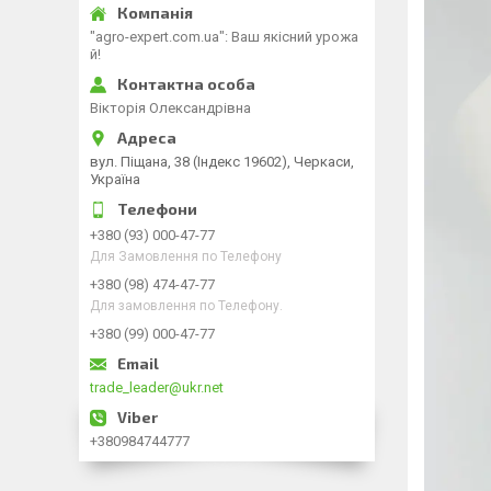
"agro-expert.com.ua": Ваш якісний урожа
й!
Вікторія Олександрівна
вул. Піщана, 38 (Індекс 19602), Черкаси,
Україна
+380 (93) 000-47-77
Для Замовлення по Телефону
+380 (98) 474-47-77
Для замовлення по Телефону.
+380 (99) 000-47-77
trade_leader@ukr.net
+380984744777