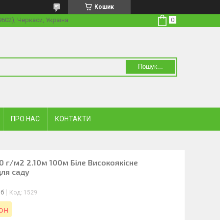
Кошик
19602), Черкаси, Україна
Пошук...
ПРО НАС
КОНТАКТИ
0 г/м2 2.10м 100м Біле Високоякісне
ля саду
іб
Код:
1529
лон