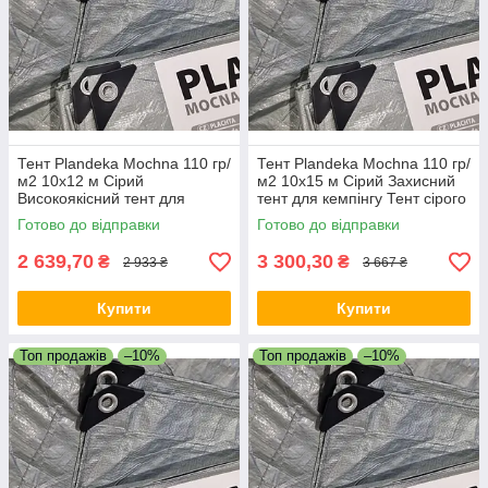
Тент Plandeka Мосhnа 110 гр/
Тент Plandeka Мосhnа 110 гр/
м2 10х12 м Сірий
м2 10х15 м Сірий Захисний
Високоякісний тент для
тент для кемпінгу Тент сірого
автомобіля Укривний тент
кольору для дачі
Готово до відправки
Готово до відправки
2 639,70
3 300,30
₴
₴
2 933 ₴
3 667 ₴
Купити
Купити
Топ продажів
–10%
Топ продажів
–10%