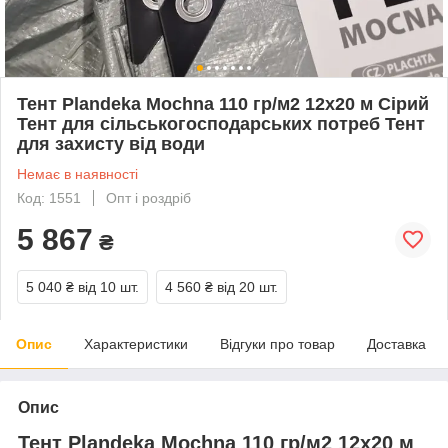
Тент Plandeka Мосhnа 110 гр/м2 12х20 м Сірий
Тент для сільськогосподарських потреб Тент
для захисту від води
Немає в наявності
Код: 1551
Опт і роздріб
5 867
₴
5 040 ₴
від 10 шт.
4 560 ₴
від 20 шт.
Опис
Характеристики
Відгуки про товар
Доставка
Опис
Тент Plandeka Мосhnа 110 гр/м2 12х20 м