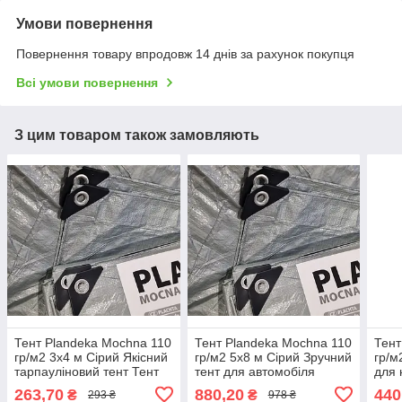
Умови повернення
Повернення товару впродовж 14 днів за рахунок покупця
Всі умови повернення
З цим товаром також замовляють
Тент Plandeka Мосhnа 110
Тент Plandeka Мосhnа 110
Тент
гр/м2 3х4 м Сірий Якісний
гр/м2 5х8 м Сірий Зручний
гр/м
тарпауліновий тент Тент
тент для автомобіля
для 
укривний для
Укривний тент для
від 
263,70
880,20
440
₴
₴
293 ₴
978 ₴
господарства
мотоцикла