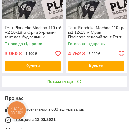
Тент Plandeka Мосhnа 110 гр/
Тент Plandeka Мосhnа 110 гр/
м2 10х18 м Сірий Укривний
м2 12х18 м Сірий
тент для будівельних
Поліпропіленовий тент Тент
матеріалів Тент для причепа
для полювання Брезент від
Готово до відправки
Готово до відправки
дощу
3 960
4 752
₴
₴
4 400 ₴
5 280 ₴
Купити
Купити
Показати ще
Про нас
100% позитивних з 688 відгуків за рік
КНОПКА
ЗВ'ЯЗКУ
Працює з 13.03.2021