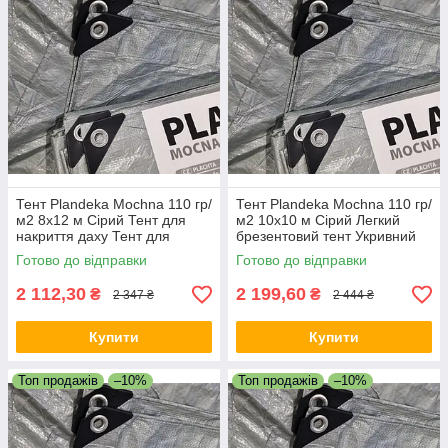
Тент Plandeka Мосhnа 110 гр/
Тент Plandeka Мосhnа 110 гр/
м2 8х12 м Сірий Тент для
м2 10х10 м Сірий Легкий
накриття даху Тент для
брезентовий тент Укривний
накриття зерна
тент для сіна
Готово до відправки
Готово до відправки
2 112,30
2 199,60
₴
₴
2 347 ₴
2 444 ₴
Купити
Купити
Топ продажів
–10%
Топ продажів
–10%