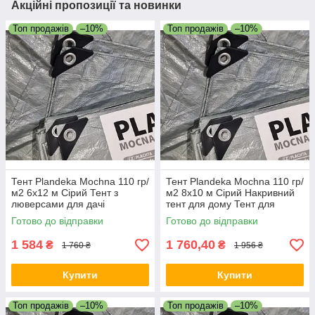
Акційні пропозиції та новинки
Топ продажів
–10%
Топ продажів
–10%
Тент Plandeka Мосhnа 110 гр/
Тент Plandeka Мосhnа 110 гр/
м2 6х12 м Сірий Тент з
м2 8х10 м Сірий Накривний
люверсами для дачі
тент для дому Тент для
Покривний тент для дому
накриття машини
Готово до відправки
Готово до відправки
1 584
1 760,40
₴
₴
1 760 ₴
1 956 ₴
Купити
Купити
Топ продажів
–10%
Топ продажів
–10%