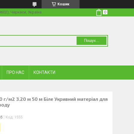
Кошик
19602), Черкаси, Україна
Пошук...
ПРО НАС
КОНТАКТИ
0 г/м2 3.20 м 50 м Біле Укривний матеріал для
роду
іб
Код:
1555