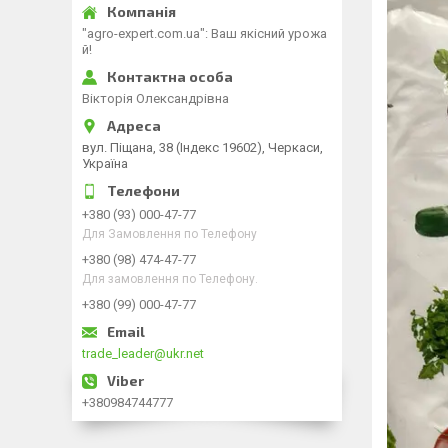
"agro-expert.com.ua": Ваш якісний урожа
й!
Вікторія Олександрівна
вул. Піщана, 38 (Індекс 19602), Черкаси,
Україна
+380 (93) 000-47-77
Для Замовлення по Телефону
+380 (98) 474-47-77
Для замовлення по Телефону.
+380 (99) 000-47-77
trade_leader@ukr.net
+380984744777