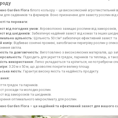
ороду
кно Garden Flora
білого кольору – це високоякісний агротекстильний в
м для садівників та фермерів. Воно призначене для захисту рослин від 
сті та переваги:
ист від погодних умов:
Агроволокно захищає рослини від заморозків, с
ист від шкідників:
Забезпечує надійний захист від комах та інших шкідн
имальна щільність:
Щільність 50 г/м² забезпечує ефективний захист та 
й колір:
Відбиває сонячні промені, запобігаючи перегріву рослин у спеко
нення світла.
ність та довговічність:
Виготовлено з високоякісних матеріалів, що за
версальність:
Підходить для укриття грядок, парників та теплиць, а так
кість використання:
Легко укладається та кріпиться, не потребуючи сп
міри:
3.20 м х 50 м, що дозволяє покрити велику площу.
ьська якість:
Гарантує високу якість та надійність продукту.
ання:
ття грядок та парників.
ст розсади та молодих рослин.
ст від заморозків та шкідників.
орення оптимального мікроклімату для рослин.
кно Garden Flora – це надійний та ефективний захист для вашого с