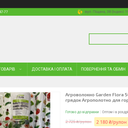
вул. Піщана, 38 (Індекс 
47-77
ТОВАРІВ
ДОСТАВКА І ОПЛАТА
ПОВЕРНЕННЯ ТА ОБМІН
Агроволокно Garden Flora 5
грядок Агрополотно для го
Готово до відправки
Оптом і в роздр
2 180 ₴/рулон
2 725 ₴/рулон