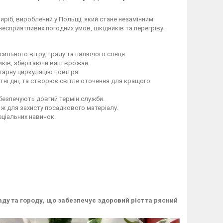
иріб, вироблений у Польщі, який стане незамінним
несприятливих погодних умов, шкідників та перегріву.
ильного вітру, граду та палючого сонця.
иків, зберігаючи ваш врожай.
гарну циркуляцію повітря.
тні дні, та створює світле оточення для кращого
безпечують довгий термін служби.
ож для захисту посадкового матеріалу.
еціальних навичок.
аду та городу, що забезпечує здоровий ріст та рясний