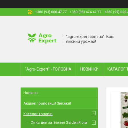
+380 (93) 000-47-77
+380 (98) 474-47-77
+380 (99) 000-
"agro-expert.com.ua": Ваш
якісний урожай!
"Agro-Expert" - ГОЛОВНА
НОВИНКИ
КАТАЛОГ 
Новинки
Акційні пропозиції! Знижки!
Каталог товарів
Сітка для затінення Garden Flora