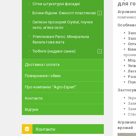
для г
Сітки штукатурні фасадні
Агроволо
Бочки-бідони. Ємності пластикові
помічнико
Силікон прозорий Crystal, гнучке
Особливо
скло, м'яке скло
Зах
Утеплювачі Paroc. Мінеральна
Зах
базальтова вата
Опт
Біли
Тюбінги (надувні санки)
проник
Міц
Доставка і оплата
Уні
Лег
Повернення і обмін
Роз
Пол
Про компанію "Agro-Expert"
Застосув
Укри
Контакти
Захи
Захи
Відгуки
Ств
Агроволо
врожай
Контакти