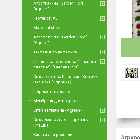
Агротканина "Garden Flora",
"Agreen"
Геотекстиль
Москітні сітки
Агроволокно "Garden Flora",
"Agreen"
Тенти від дощу та снігу
Плівка поліетиленова: "Планета
пластик", "Garden Flora"
Сітка огіркова Шпалерка Квіточка
Вал'єрна (Огірочка)
Гідроізол, пароізол
Мембрани для покрівлі
Сітка затіняюча «Agreen»
Сітка декоративна парканна
Пташка
Касети для розсади
Агрово