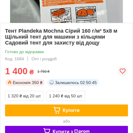
Тент Plandeka Mochna Сірий 160 г/м² 5х8 м
Щільний тент для машини з кільцями
Садовий тент для захисту від дощу
Готово до відправки
Код: 1684
Опт і роздріб
1 400
₴
1 750 ₴
Економія
350 ₴
Залишилось
02:50:45
1 320 ₴
від 20 шт.
1 240 ₴
від 50 шт.
Купити
або
Купити з