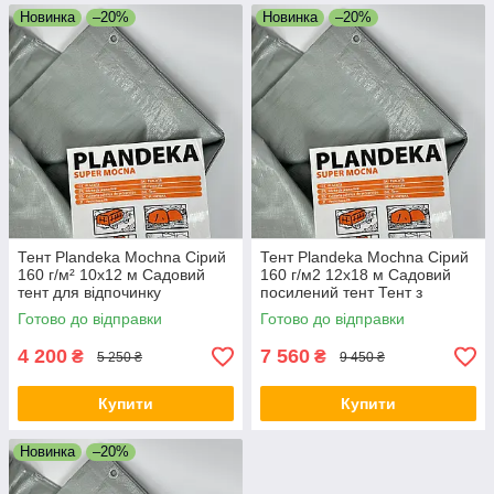
Новинка
–20%
Новинка
–20%
Тент Plandeka Mochna Сірий
Тент Plandeka Mochna Сірий
160 г/м² 10х12 м Садовий
160 г/м2 12х18 м Садовий
тент для відпочинку
посилений тент Тент з
Автомобільний сірий тент
люверсами для сільського
Готово до відправки
Готово до відправки
Укривний тент
господарства
4 200
7 560
₴
₴
5 250 ₴
9 450 ₴
Купити
Купити
Новинка
–20%