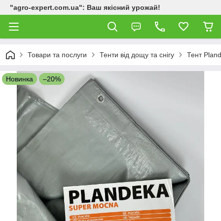
"agro-expert.com.ua": Ваш якісний урожай!
Товари та послуги
Тенти від дощу та снігу
Тент Plan
Новинка
–20%