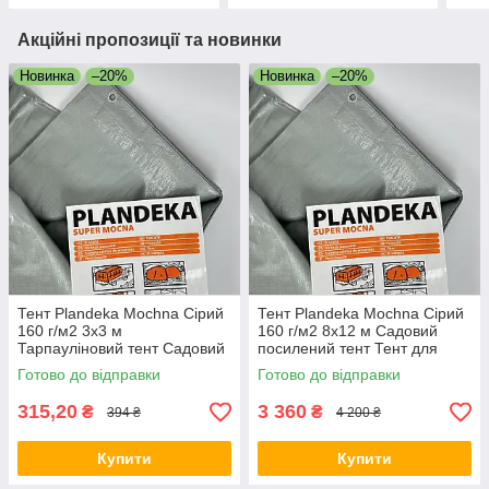
Акційні пропозиції та новинки
Новинка
–20%
Новинка
–20%
Тент Plandeka Mochna Сірий
Тент Plandeka Mochna Сірий
160 г/м2 3х3 м
160 г/м2 8х12 м Садовий
Тарпауліновий тент Садовий
посилений тент Тент для
накривний тент
захисту від снігу
Готово до відправки
Готово до відправки
315,20
3 360
₴
₴
394 ₴
4 200 ₴
Купити
Купити