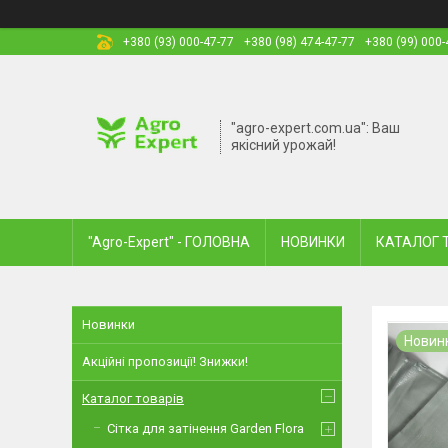
+380 (93) 000-47-77
+380 (98) 474-47-77
+380 (99) 000-
"agro-expert.com.ua": Ваш
якісний урожай!
"Agro-Expert" - ГОЛОВНА
НОВИНКИ
КАТАЛОГ 
Новинки
Новин
Акційні пропозиції! Знижки!
Каталог товарів
Сітка для затінення Garden Flora