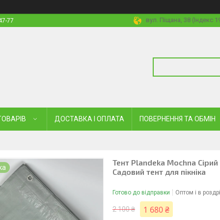
вул. Піщана, 38 (Індекс 
47-77
ТОВАРІВ
ДОСТАВКА І ОПЛАТА
ПОВЕРНЕННЯ ТА ОБМІН
Тент Plandeka Mochna Сірий
ка
Садовий тент для пікніка
Готово до відправки
Оптом і в роздр
1 680 ₴
2 100 ₴