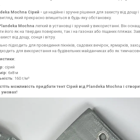
а
ndeka Mochna Сірий -
це надійне і зручне рішення для захисту від дощу і
вигляд, який прекрасно впишеться в будь-яку обстановку.
 Plandeka Mochna
легкий в установці і зручний у використанні. Він осна
и його як на твердих поверхнях, так і на газонах або піщаних пляжах. За
ахист від дощу, сонця і вітру.
льно підходить для проведення пікніків, садових вечірок, ярмарків, заход
дходить для використання на будівельних майданчиках або як тимчасове
истики:
р:
сірий
мір:
6х8 м
ьність
: 160 г/м²
стіть можливість придбати тент Сірий від Plandeka Mochna і створи
 умовах!