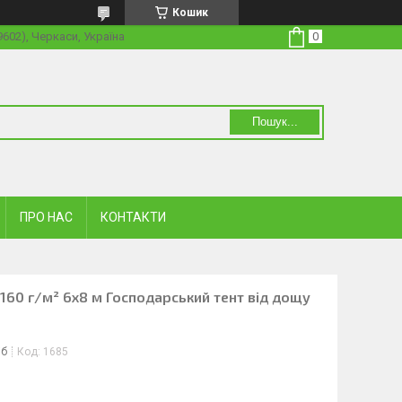
Кошик
19602), Черкаси, Україна
Пошук...
ПРО НАС
КОНТАКТИ
 160 г/м² 6х8 м Господарський тент від дощу
іб
Код:
1685