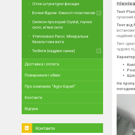
пікнік
Сітки штукатурні фасадні
Тент Pla
Бочки-бідони. Ємності пластикові
сучасний 
Силікон прозорий Crystal, гнучке
Тент від
скло, м'яке скло
встановит
надійний з
Утеплювачі Paroc. Мінеральна
базальтова вата
Тент ідеа
чудово пі
Тюбінги (надувні санки)
Характер
Доставка і оплата
Колі
Роз
Повернення і обмін
Щіл
Не пропу
Про компанію "Agro-Expert"
погодних
Контакти
Відгуки
Контакти