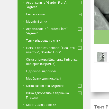
Агротканина "Garden Flora",
"Agreen"
Геотекстиль
Москітні сітки
Агроволокно "Garden Flora",
"Agreen"
Тенти від дощу та снігу
Плівка поліетиленова: "Планета
пластик", "Garden Flora"
Сітка огіркова Шпалерка Квіточка
Вал'єрна (Огірочка)
Гідроізол, пароізол
Мембрани для покрівлі
Сітка затіняюча «Agreen»
Сітка декоративна парканна
Пташка
Касети для розсади
Тент P