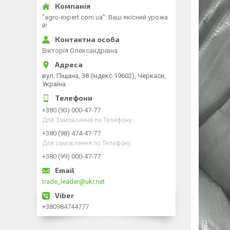
"agro-expert.com.ua": Ваш якісний урожа
й!
Вікторія Олександрівна
вул. Піщана, 38 (Індекс 19602), Черкаси,
Україна
+380 (93) 000-47-77
Для Замовлення по Телефону
+380 (98) 474-47-77
Для замовлення по Телефону.
+380 (99) 000-47-77
trade_leader@ukr.net
+380984744777