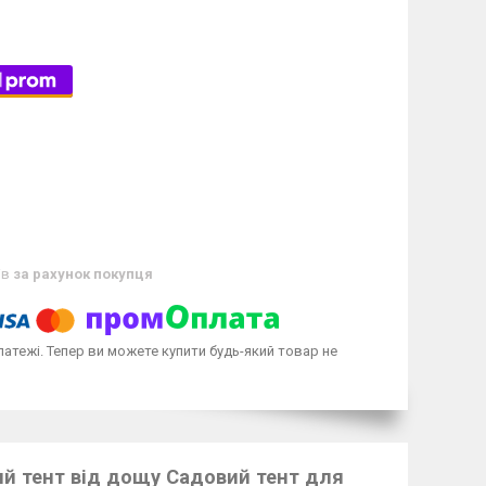
ів
за рахунок покупця
латежі. Тепер ви можете купити будь-який товар не
кий тент від дощу Садовий тент для