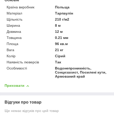
Основні
Країна виробник
Польща
Матеріал
Тарпаулін
Щільність
210 г/м2
Ширина
8 м
Довжина
12 м
Товщина
0.21 мм
Площа
96 кв.м
Вага
21 кг
Колір
Сірий
Наявність люверсів
Так
Особливості
Водонепроникність,
Сонцезахист, Посилені кути,
Армований край
Приховати
Відгуки про товар
Ще немає відгуків про цей товар