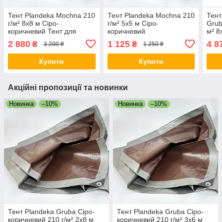
Тент Plandeka Mochna 210
Тент Plandeka Mochna 210
Тент
г/м² 8х8 м Сіро-
г/м² 5х5 м Сіро-
Grub
коричневий Тент для
коричневий
м² 8
захисту від негоди Тент
Тарпауліновий тент для
сіна
2 880
1 125
4 8
₴
₴
3 200 ₴
1 250 ₴
для будівництва
господарства Захисний
захи
тент від дощу
Купити
Купити
Акційні пропозиції та новинки
Новинка
–10%
Новинка
–10%
Тент Plandeka Gruba Сіро-
Тент Plandeka Gruba Сіро-
коричневий 210 г/м² 2х8 м
коричневий 210 г/м² 3х6 м