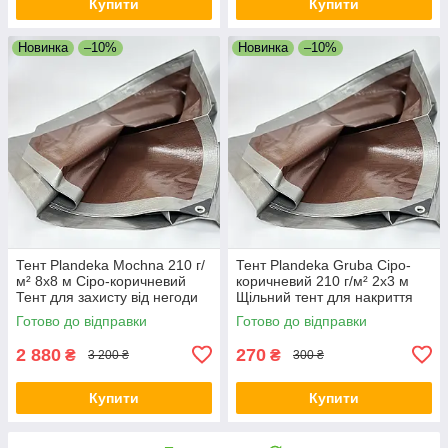
Купити
Купити
Новинка
–10%
Новинка
–10%
Тент Plandeka Mochna 210 г/
Тент Plandeka Gruba Сіро-
м² 8х8 м Сіро-коричневий
коричневий 210 г/м² 2х3 м
Тент для захисту від негоди
Щільний тент для накриття
Тент для будівництва
даху Тарпауліновий тент
Готово до відправки
Готово до відправки
2 880
270
₴
₴
3 200 ₴
300 ₴
Купити
Купити