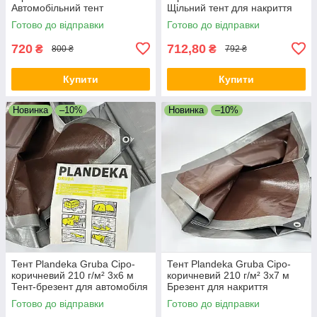
Автомобільний тент
Щільний тент для накриття
Універсальний тарпауліновий
даху Тарпауліновий тент
Готово до відправки
Готово до відправки
тент
720
712,80
₴
₴
800 ₴
792 ₴
Купити
Купити
Новинка
–10%
Новинка
–10%
Тент Plandeka Gruba Сіро-
Тент Plandeka Gruba Сіро-
коричневий 210 ​​г/м² 3х6 м
коричневий 210 г/м² 3х7 м
Тент-брезент для автомобіля
Брезент для накриття
Укривний тент
Водонепроникний тент
Готово до відправки
Готово до відправки