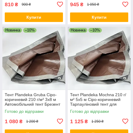
810
945
₴
₴
900 ₴
1 050 ₴
Купити
Купити
Новинка
–10%
Новинка
–10%
Тент Plandeka Gruba Сіро-
Тент Plandeka Mochna 210 г/
коричневий 210 г/м² 3х8 м
м² 5х5 м Сіро-коричневий
Автомобільний тент Брезент
Тарпауліновий тент для
для зерна
господарства Захисний тент
Готово до відправки
Готово до відправки
від дощу
1 080
1 125
₴
₴
1 200 ₴
1 250 ₴