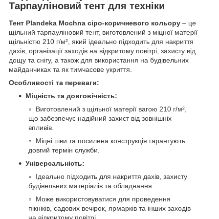
Тарпауліновий тент для техніки
Тент Plandeka Mochna сіро-коричневого кольору
– це
щільний тарпауліновий тент, виготовлений з міцної матерії
щільністю 210 г/м², який ідеально підходить для накриття
дахів, організації заходів на відкритому повітрі, захисту від
дощу та снігу, а також для використання на будівельних
майданчиках та як тимчасове укриття.
Особливості та переваги:
Міцність та довговічність:
Виготовлений з щільної матерії вагою 210 г/м²,
що забезпечує надійний захист від зовнішніх
впливів.
Міцні шви та посилена конструкція гарантують
довгий термін служби.
Універсальність:
Ідеально підходить для накриття дахів, захисту
будівельних матеріалів та обладнання.
Може використовуватися для проведення
пікніків, садових вечірок, ярмарків та інших заходів
на відкритому повітрі.