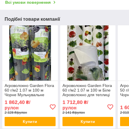
Всі умови повернення
Подібні товари компанії
Агроволокно Garden Flora
Агроволокно Garden Flora
Агро
60 г/м2 1.07 м 100 м
60 г/м2 1.07 м 100 м Біле
50 г
Чорне Мульчувальне
Агроволокно для теплиці
Чорн
агроволокно Агроволокно
Якісне агроволокно
для 
1 862,40
1 712,80
₴/
₴/
чорне
чорн
1 6
рулон
рулон
2 328 ₴/рулон
2 141 ₴/рулон
2 010
Купити
Купити