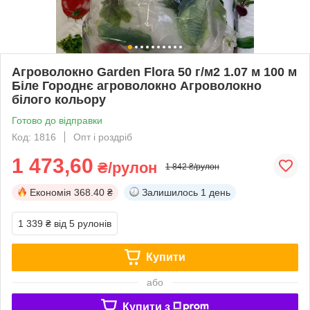
Агроволокно Garden Flora 50 г/м2 1.07 м 100 м
Біле Городнє агроволокно Агроволокно
білого кольору
Готово до відправки
Код: 1816
Опт і роздріб
1 473,60
₴/рулон
1 842 ₴/рулон
Економія
368.40 ₴
Залишилось
1 день
1 339 ₴
від 5 рулонів
Купити
або
Купити з