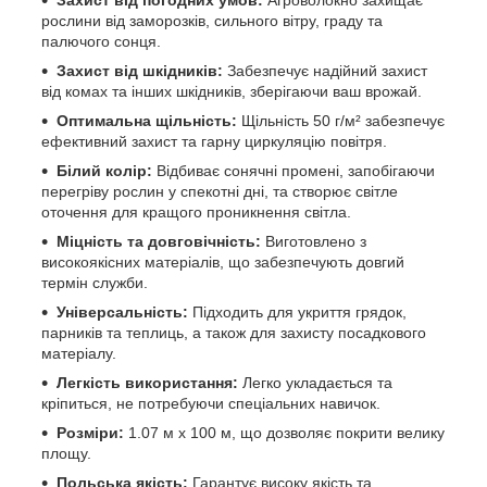
Захист від погодних умов:
Агроволокно захищає
рослини від заморозків, сильного вітру, граду та
палючого сонця.
Захист від шкідників:
Забезпечує надійний захист
від комах та інших шкідників, зберігаючи ваш врожай.
Оптимальна щільність:
Щільність 50 г/м² забезпечує
ефективний захист та гарну циркуляцію повітря.
Білий колір:
Відбиває сонячні промені, запобігаючи
перегріву рослин у спекотні дні, та створює світле
оточення для кращого проникнення світла.
Міцність та довговічність:
Виготовлено з
високоякісних матеріалів, що забезпечують довгий
термін служби.
Універсальність:
Підходить для укриття грядок,
парників та теплиць, а також для захисту посадкового
матеріалу.
Легкість використання:
Легко укладається та
кріпиться, не потребуючи спеціальних навичок.
Розміри:
1.07 м х 100 м, що дозволяє покрити велику
площу.
Польська якість:
Гарантує високу якість та