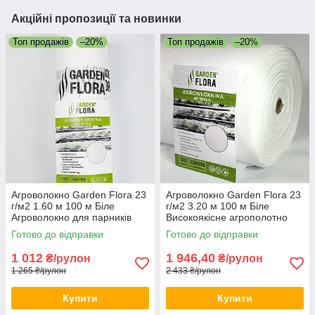
Акційні пропозиції та новинки
Топ продажів
–20%
Топ продажів
–20%
Агроволокно Garden Flora 23
Агроволокно Garden Flora 23
г/м2 1.60 м 100 м Біле
г/м2 3.20 м 100 м Біле
Агроволокно для парників
Високоякісне агрополотно
Укривне агроволокно
Агрополотно для городу
Готово до відправки
Готово до відправки
1 012
1 946,40
₴/рулон
₴/рулон
1 265 ₴/рулон
2 433 ₴/рулон
Купити
Купити