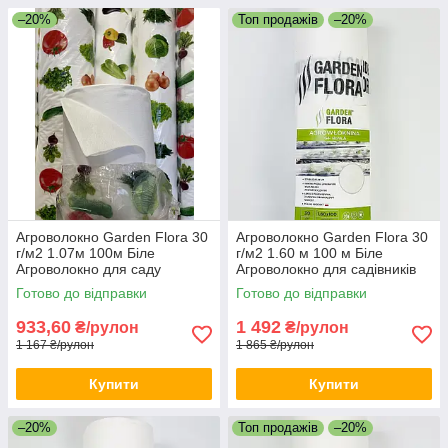
–20%
Топ продажів
–20%
Агроволокно Garden Flora 30
Агроволокно Garden Flora 30
г/м2 1.07м 100м Біле
г/м2 1.60 м 100 м Біле
Агроволокно для саду
Агроволокно для садівників
Городнє агроволокно
Агрополотно для винограду
Готово до відправки
Готово до відправки
933,60
1 492
₴/рулон
₴/рулон
1 167 ₴/рулон
1 865 ₴/рулон
Купити
Купити
–20%
Топ продажів
–20%