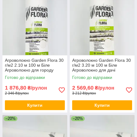
Агроволокно Garden Flora 30
Агроволокно Garden Flora 30
г/м2 2.10 м 100 м Біле
г/м2 3.20 м 100 м Біле
Агроволокно для городу
Агроволокно для дачі
Агрополотно для огірків
Агрополотно для теплиці
Готово до відправки
Готово до відправки
1 876,80
2 569,60
₴/рулон
₴/рулон
2 346 ₴/рулон
3 212 ₴/рулон
Купити
Купити
–20%
–20%