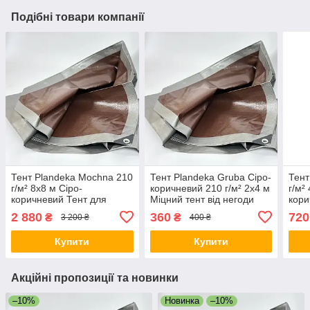
Подібні товари компанії
Тент Plandeka Mochna 210
Тент Plandeka Gruba Сіро-
Тент
г/м² 8х8 м Сіро-
коричневий 210 г/м² 2х4 м
г/м²
коричневий Тент для
Міцний тент від негоди
кори
захисту від негоди Тент
Універсальний тент для
захи
2 880
360
720
₴
₴
3 200 ₴
400 ₴
для будівництва
дачі
сніг
Купити
Купити
Акційні пропозиції та новинки
–10%
Новинка
–10%