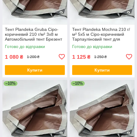
Тент Plandeka Gruba Сіро-
Тент Plandeka Mochna 210 г/
коричневий 210 г/м² 3х8 м
м² 5х5 м Сіро-коричневий
Автомобільний тент Брезент
Тарпауліновий тент для
для зерна
господарства Захисний тент
Готово до відправки
Готово до відправки
від дощу
1 080
1 125
₴
₴
1 200 ₴
1 250 ₴
Купити
Купити
–10%
–10%