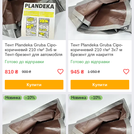
Тент Plandeka Gruba Сіро-
Тент Plandeka Gruba Сіро-
коричневий 210 ​​г/м² 3х6 м
коричневий 210 г/м² 3х7 м
Тент-брезент для автомобіля
Брезент для накриття
Укривний тент
Водонепроникний тент
Готово до відправки
Готово до відправки
810
945
₴
₴
900 ₴
1 050 ₴
Купити
Купити
Новинка
–10%
Новинка
–10%