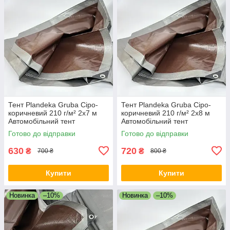
Тент Plandeka Gruba Сіро-
Тент Plandeka Gruba Сіро-
коричневий 210 г/м² 2х7 м
коричневий 210 г/м² 2х8 м
Автомобільний тент
Автомобільний тент
Універсальний тарпауліновий
Універсальний тарпауліновий
Готово до відправки
Готово до відправки
тент
тент
630
720
₴
₴
700 ₴
800 ₴
Купити
Купити
Новинка
–10%
Новинка
–10%