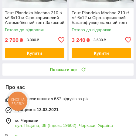
Тент Plandeka Mochna 210 г/
Тент Plandeka Mochna 210 г/
м² 6х10 м Сіро-коричневий
м² 6х12 м Сіро-коричневий
Автомобільний тент Захисний
Багатофункціональний тент
тент від снігу та дощу
Тент покривний для навісів
Готово до відправки
Готово до відправки
2 700
3 240
₴
₴
3 000 ₴
3 600 ₴
Купити
Купити
Показати ще
Про нас
100% позитивних з 687 відгуків за рік
КНОПКА
ЗВ'ЯЗКУ
Працює з 13.03.2021
м. Черкаси
вул. Піщана, 38 (Індекс 19602), Черкаси, Україна