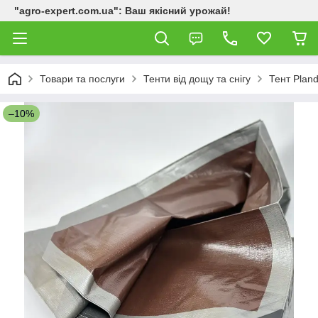
"agro-expert.com.ua": Ваш якісний урожай!
Товари та послуги
Тенти від дощу та снігу
Тент Plan
–10%