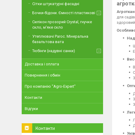
агрот
Сітки штукатурні фасадні
Агроткан
Бочки-бідони. Ємності пластикові
для садів
Силікон прозорий Crystal, гнучке
здоровий 
скло, м'яке скло
Особливо
Утеплювачі Paroc. Мінеральна
Наді
базальтова вата
Щ
Тюбінги (надувні санки)
Е
Висо
Доставка і оплата
В
С
Повернення і обмін
З
Опт
Про компанію "Agro-Expert"
Д
Контакти
З
З
Відгуки
Лег
Л
Д
Контакти
Уні