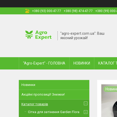
+380 (93) 000-47-77
+380 (98) 474-47-77
+380 (99) 000-
"agro-expert.com.ua": Ваш
якісний урожай!
"Agro-Expert" - ГОЛОВНА
НОВИНКИ
КАТАЛОГ 
Новинки
Новин
Акційні пропозиції! Знижки!
Каталог товарів
Сітка для затінення Garden Flora