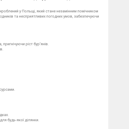
ироблений у Польщі, який стане незамінним помічником
шкідників та несприятливих погодних умов, забезпечуючи
пригнічуючи ріст бур'янів.
в.
сурсами.
дках.
для будь-якої ділянки.