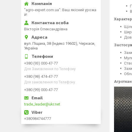
П
"agro-expert.com.ua": Ваш якісний урожа
В
й!
Характер
Щіль
Вікторія Олександрівна
Шири
Довж
вул. Піщана, 38 (Індекс 19602), Черкаси,
Застосув
Україна
Захи
Муль
Ство
+380 (93) 000-47-77
Захи
Для Замовлення по Телефону
Обла
+380 (98) 474-47-77
Агроткан
Для замовлення по Телефону.
+380 (99) 000-47-77
trade_leader@ukr.net
+380984744777