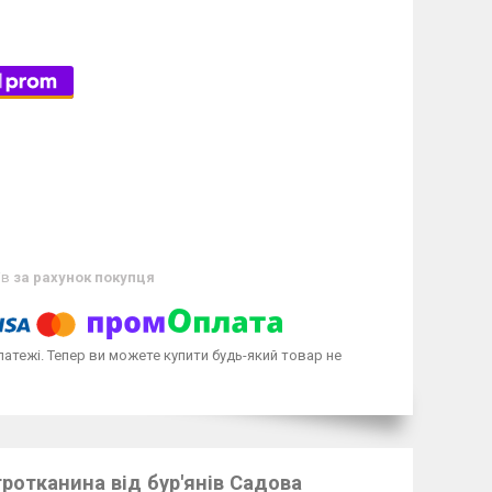
ів
за рахунок покупця
латежі. Тепер ви можете купити будь-який товар не
гротканина від бур'янів Садова