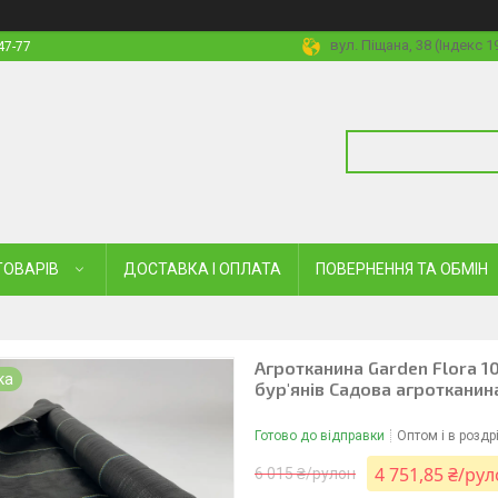
вул. Піщана, 38 (Індекс 
47-77
ТОВАРІВ
ДОСТАВКА І ОПЛАТА
ПОВЕРНЕННЯ ТА ОБМІН
Агротканина Garden Flora 10
ка
бур'янів Садова агротканин
Готово до відправки
Оптом і в роздр
4 751,85 ₴/ру
6 015 ₴/рулон