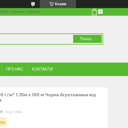
Кошик
19602), Черкаси, Україна
Пошук...
ПРО НАС
КОНТАКТИ
0 г/м² 1.70м х 100 м Чорна Агротканина від
а
іб
Код:
1984
лон