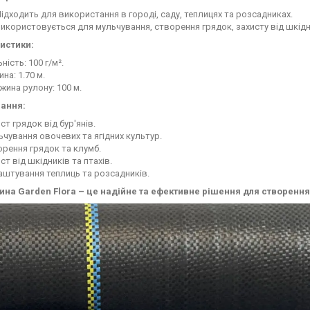
ідходить для використання в городі, саду, теплицях та розсадниках.
икористовується для мульчування, створення грядок, захисту від шкідни
истики:
ність: 100 г/м².
на: 1.70 м.
ина рулону: 100 м.
ання:
ст грядок від бур'янів.
чування овочевих та ягідних культур.
рення грядок та клумб.
ст від шкідників та птахів.
штування теплиць та розсадників.
ина Garden Flora – це надійне та ефективне рішення для створенн