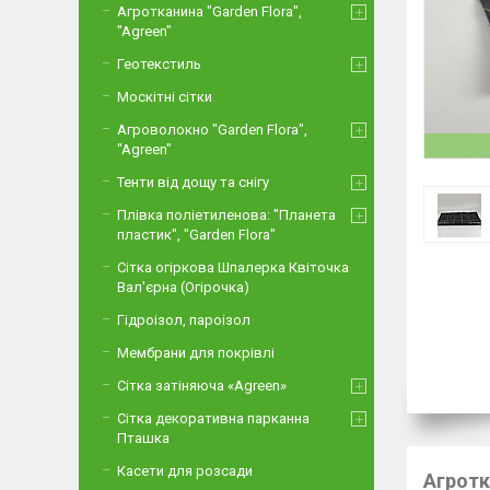
Агротканина "Garden Flora",
"Agreen"
Геотекстиль
Москітні сітки
Агроволокно "Garden Flora",
"Agreen"
Тенти від дощу та снігу
Плівка поліетиленова: "Планета
пластик", "Garden Flora"
Сітка огіркова Шпалерка Квіточка
Вал'єрна (Огірочка)
Гідроізол, пароізол
Мембрани для покрівлі
Сітка затіняюча «Agreen»
Сітка декоративна парканна
Пташка
Касети для розсади
Агротк