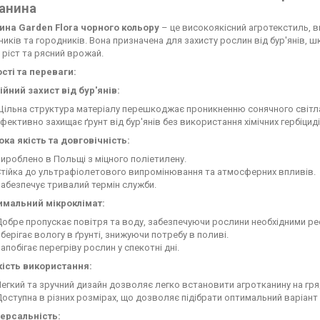
канина
ина Garden Flora чорного кольору
– це високоякісний агротекстиль, в
ників та городників. Вона призначена для захисту рослин від бур'янів, 
ріст та рясний врожай.
сті та переваги:
йний захист від бур'янів:
ільна структура матеріалу перешкоджає проникненню сонячного світла, 
фективно захищає ґрунт від бур'янів без використання хімічних гербіциді
ка якість та довговічність:
ироблено в Польщі з міцного поліетилену.
тійка до ультрафіолетового випромінювання та атмосферних впливів.
абезпечує тривалий термін служби.
имальний мікроклімат:
обре пропускає повітря та воду, забезпечуючи рослини необхідними ре
берігає вологу в ґрунті, знижуючи потребу в поливі.
апобігає перегріву рослин у спекотні дні.
кість використання:
егкий та зручний дизайн дозволяє легко встановити агротканину на гря
оступна в різних розмірах, що дозволяє підібрати оптимальний варіант 
версальність: