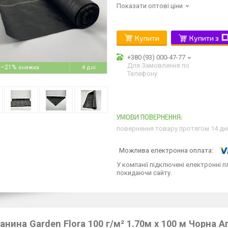
Показати оптові ціни
Купити
Купити з
+380 (93) 000-47-77
Для Замовлення по
–21%
4 дні
Телефону
повернення товару протягом 14 дн
У компанії підключені електронні п
покидаючи сайту.
анина Garden Flora 100 г/м² 1.70м х 100 м Чорна А