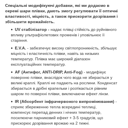
Спеціальні модифікуючі добавки, які ми додаємо в
окремі шари плівки, дають змогу регулювати її оптичні
властивості, міцність, а також прискорити дозрівання і
збільшити врожайність.
UV стабілізатор -
надає плівці стійкість до руйнівного
впливу ультрафіолетових променів і уповільнює її
старіння.
E.V.A.
- забезпечує високу світлопроникність, збільшує
міцність і еластичність плівки, навіть за низьких
температур. Плівка має широкий діапазон
експлуатаційних температур.
AF (Антифог, ANTI-DRIP, Anti-Fog)
- модифікує
поверхню плівки, внаслідок чого вода не збирається у
великі краплі. Краплі не падають на рослини. Конденсат
збирається в дрібні крапельки і розтікається рівним
шаром по поверхні плівки, виключаючи ефект лінзи.
IR (Абсорбент інфрачервоного випромінювання)
-
сприяє збереженню тепла всередині теплиці,
компенсує перепад денних і нічних температур,
посилюючи парниковий ефект + 3-5 градусів, що
прискорює дозрівання врожаю на 2 тижні.