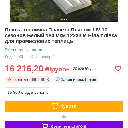
Плівка теплична Планета Пластик UV-10
сезонов Белый 180 мкм 12х33 м Біла плівка
для промислових теплиць
Готово до відправки
Код: 1986
Опт і роздріб
16 216,20
₴/рулон
20 020 ₴/рулон
Економія
3803.80 ₴
Залишилось
8 днів
15 900 ₴
від 5 рулонів
Купити
або
Купити з