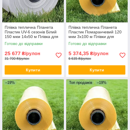
Плівка теплична Планета
Плівка теплична Планета
Пластик UV-6 сезонів Білий
Пластик Помаранчевий 120
150 мкм 14х50 м Плівка для
мкм 3х100 м Плівки для
промислових теплиць
теплиць Міцна плівка для
Готово до відправки
Готово до відправки
теплиць
25 677
5 374,35
₴/рулон
₴/рулон
31 700 ₴/рулон
6 635 ₴/рулон
Купити
Купити
–19%
Топ продажів
–19%