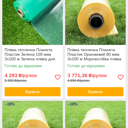
Плівка теплична Планета
Плівка теплична Планета
Пластик Зелена 100 мкм
Пластик Оранжевий 80 мкм
3х100 м Зелена плівка для
3х100 м Морозостійка плівка
теплиць
для теплиць Плівка для
Готово до відправки
Готово до відправки
теплиці
4 293
3 771,36
₴/рулон
₴/рулон
5 300 ₴/рулон
4 656 ₴/рулон
Купити
Купити
–19%
–19%