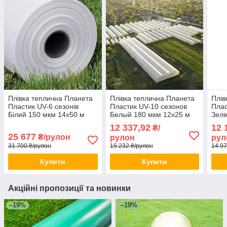
Плівка теплична Планета
Плівка теплична Планета
Плів
Пластик UV-6 сезонів
Пластик UV-10 сезонов
Плас
Білий 150 мкм 14х50 м
Белый 180 мкм 12х25 м
Зеле
Плівка для промислових
Плівка для промислових
Тепл
12 337,92
12 
₴/
теплиць
теплиць
тепл
25 677
₴/рулон
рулон
рул
31 700 ₴/рулон
15 232 ₴/рулон
14 97
Купити
Купити
Акційні пропозиції та новинки
–19%
–19%