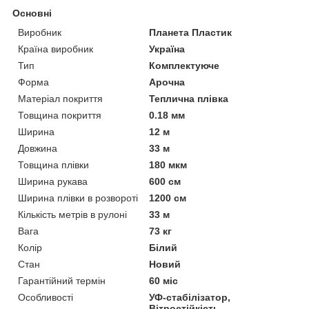
Основні
Виробник
Планета Пластик
Країна виробник
Україна
Тип
Комплектуюче
Форма
Арочна
Матеріал покриття
Теплична плівка
Товщина покриття
0.18 мм
Ширина
12 м
Довжина
33 м
Товщина плівки
180 мкм
Ширина рукава
600 см
Ширина плівки в розвороті
1200 см
Кількість метрів в рулоні
33 м
Вага
73 кг
Колір
Білий
Стан
Новий
Гарантійний термін
60 міс
Особливості
УФ-стабілізатор,
Вітростійкість,