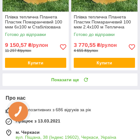
Плівка теплична Планета
Плівка теплична Планета
Пластик Помаранчевий 100
Пластик Помаранчевий 100
мкм 6х100 м Стабілізована
мкм 2.4х100 м Теплична
плівка для теплиці
плівка для помідорів
Готово до відправки
Готово до відправки
9 150,57
3 770,55
₴/рулон
₴/рулон
11 297 ₴/рулон
4 655 ₴/рулон
Купити
Купити
Показати ще
Про нас
100% позитивних з 686 відгуків за рік
Працює з 13.03.2021
м. Черкаси
вул. Піщана, 38 (Індекс 19602), Черкаси, Україна