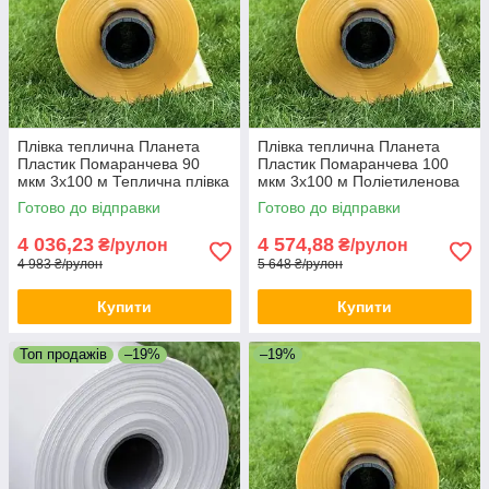
Плівка теплична Планета
Плівка теплична Планета
Пластик Помаранчева 90
Пластик Помаранчева 100
мкм 3х100 м Теплична плівка
мкм 3х100 м Поліетиленова
для фермерів Плівка
плівка для теплиць
Готово до відправки
Готово до відправки
покривна
4 036,23
4 574,88
₴/рулон
₴/рулон
4 983 ₴/рулон
5 648 ₴/рулон
Купити
Купити
Топ продажів
–19%
–19%