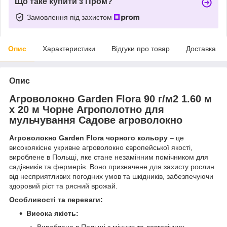
Що таке купити з Пром?
Замовлення під захистом
Опис
Характеристики
Відгуки про товар
Доставка
Опис
Агроволокно Garden Flora 90 г/м2 1.60 м
х 20 м Чорне Агрополотно для
мульчування Садове агроволокно
Агроволокно Garden Flora чорного кольору
– це
високоякісне укривне агроволокно європейської якості,
вироблене в Польщі, яке стане незамінним помічником для
садівників та фермерів. Воно призначене для захисту рослин
від несприятливих погодних умов та шкідників, забезпечуючи
здоровий ріст та рясний врожай.
Особливості та переваги:
Висока якість: