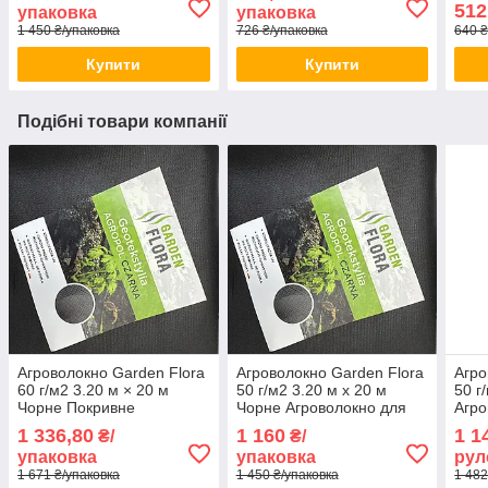
512
упаковка
упаковка
1 450 ₴/упаковка
726 ₴/упаковка
640 
Купити
Купити
Подібні товари компанії
Агроволокно Garden Flora
Агроволокно Garden Flora
Агро
60 г/м2 3.20 м × 20 м
50 г/м2 3.20 м х 20 м
50 г
Чорне Покривне
Чорне Агроволокно для
Агро
агроволокно Високоякісне
мульчування Агрополотно
муль
1 336,80
1 160
1 1
₴/
₴/
покривне агроволокно
для городу
для 
упаковка
упаковка
рул
1 671 ₴/упаковка
1 450 ₴/упаковка
1 482