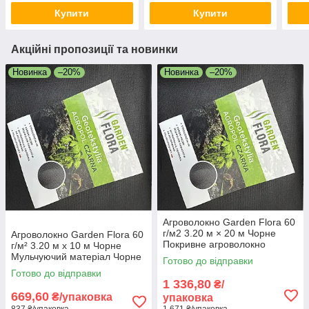
Купити
Купити
Акційні пропозиції та новинки
Новинка
–20%
Новинка
–20%
Агроволокно Garden Flora 60
г/м2 3.20 м × 20 м Чорне
Агроволокно Garden Flora 60
Покривне агроволокно
г/м² 3.20 м х 10 м Чорне
Високоякісне покривне
Мульчуючий матеріал Чорне
Готово до відправки
агроволокно
агроволокно для полуниці
Готово до відправки
1 336,80
₴/
669,60
₴/упаковка
упаковка