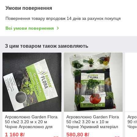
Умови повернення
Повернення товару впродовж 14 днів за рахунок покупця
Всі умови повернення
З цим товаром також замовляють
Агроволокно Garden Flora
Агроволокно Garden Flora
Агро
50 г/м2 3.20 м х 20 м
50 г/м2 3.20 м х 10 м
90 г
Чорне Агроволокно для
Чорне Укривний матеріал
Чорн
мульчування Агрополотно
від бур'янів
муль
1 160
580,80
₴/
₴/
для городу
агро