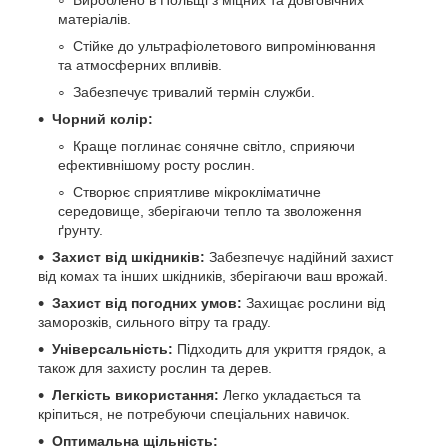
Вироблено в Польщі з міцних та довговічних
матеріалів.
Стійке до ультрафіолетового випромінювання
та атмосферних впливів.
Забезпечує тривалий термін служби.
Чорний колір:
Краще поглинає сонячне світло, сприяючи
ефективнішому росту рослин.
Створює сприятливе мікрокліматичне
середовище, зберігаючи тепло та зволоження
ґрунту.
Захист від шкідників:
Забезпечує надійний захист
від комах та інших шкідників, зберігаючи ваш врожай.
Захист від погодних умов:
Захищає рослини від
заморозків, сильного вітру та граду.
Універсальність:
Підходить для укриття грядок, а
також для захисту рослин та дерев.
Легкість використання:
Легко укладається та
кріпиться, не потребуючи спеціальних навичок.
Оптимальна щільність: