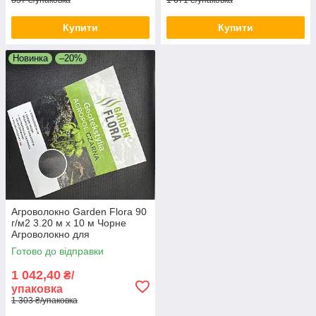
837 ₴/упаковка
1 671 ₴/упаковка
Купити
Купити
Новинка
–20%
Агроволокно Garden Flora 90
г/м2 3.20 м х 10 м Чорне
Агроволокно для
мульчування Агрополотно
Готово до відправки
для городу
1 042,40
₴/
упаковка
1 303 ₴/упаковка