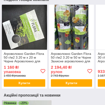
Агроволокно Garden Flora
Агроволокно Garden Flora
Агро
50 г/м2 3.20 м х 20 м
50 г/м2 3.20 м 50 м Чорне
30 г
Чорне Агроволокно для
Захисне агроволокно для
Агро
мульчування Агрополотно
грядок Агрополотно для
Горо
1 160
2 194,40
₴/
₴/
для городу
теплиць
933
упаковка
рулон
1 450 ₴/упаковка
2 743 ₴/рулон
1 167
Купити
Купити
Акційні пропозиції та новинки
Новинка
–20%