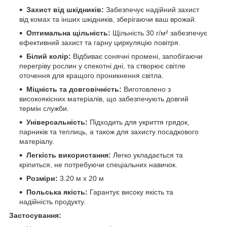
Захист від шкідників:
Забезпечує надійний захист
від комах та інших шкідників, зберігаючи ваш врожай.
Оптимальна щільність:
Щільність 30 г/м² забезпечує
ефективний захист та гарну циркуляцію повітря.
Білий колір:
Відбиває сонячні промені, запобігаючи
перегріву рослин у спекотні дні, та створює світле
оточення для кращого проникнення світла.
Міцність та довговічність:
Виготовлено з
високоякісних матеріалів, що забезпечують довгий
термін служби.
Універсальність:
Підходить для укриття грядок,
парників та теплиць, а також для захисту посадкового
матеріалу.
Легкість використання:
Легко укладається та
кріпиться, не потребуючи спеціальних навичок.
Розміри:
3.20 м х 20 м
Польська якість:
Гарантує високу якість та
надійність продукту.
Застосування: