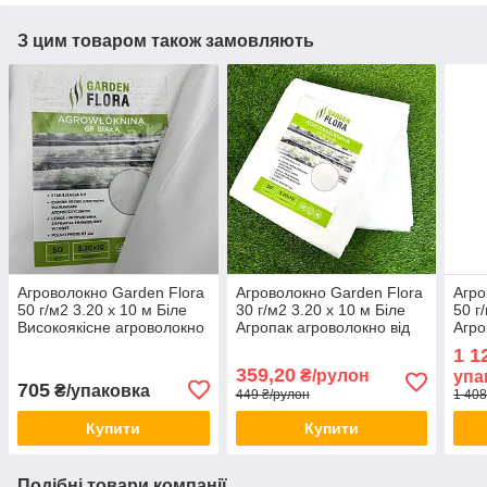
З цим товаром також замовляють
Агроволокно Garden Flora
Агроволокно Garden Flora
Агро
50 г/м2 3.20 х 10 м Біле
30 г/м2 3.20 х 10 м Біле
50 г
Високоякісне агроволокно
Агропак агроволокно від
Агро
білого кольору
заморозків Біле
бур'
1 1
агроволокно для городу
в уп
359,20
₴/рулон
упа
705
₴/упаковка
449 ₴/рулон
1 408
Купити
Купити
Подібні товари компанії