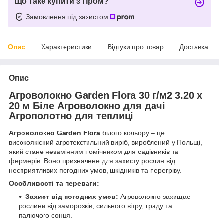
Що таке купити з Пром?
Замовлення під захистом
Опис
Характеристики
Відгуки про товар
Доставка
Опис
Агроволокно Garden Flora 30 г/м2 3.20 х
20 м Біле Агроволокно для дачі
Агрополотно для теплиці
Агроволокно Garden Flora
білого кольору – це
високоякісний агротекстильний виріб, вироблений у Польщі,
який стане незамінним помічником для садівників та
фермерів. Воно призначене для захисту рослин від
несприятливих погодних умов, шкідників та перегріву.
Особливості та переваги:
Захист від погодних умов:
Агроволокно захищає
рослини від заморозків, сильного вітру, граду та
палючого сонця.