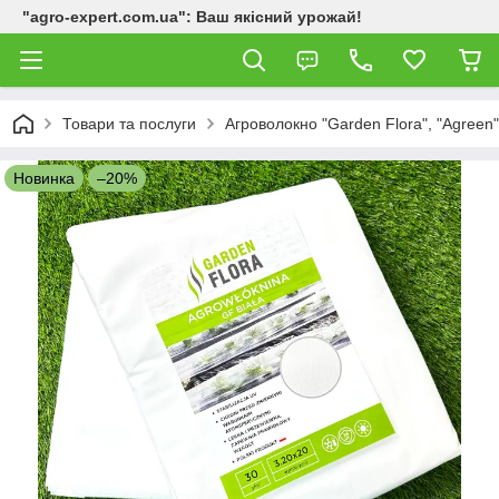
"agro-expert.com.ua": Ваш якісний урожай!
Товари та послуги
Агроволокно "Garden Flora", "Agreen"
Новинка
–20%