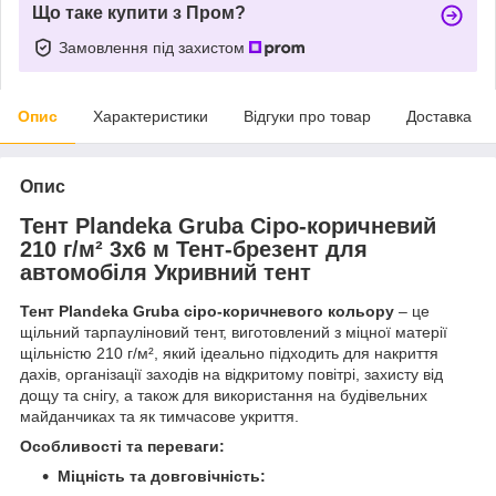
Що таке купити з Пром?
Замовлення під захистом
Опис
Характеристики
Відгуки про товар
Доставка
Опис
Тент Plandeka Gruba Сіро-коричневий
210 ​​г/м² 3х6 м Тент-брезент для
автомобіля Укривний тент
Тент Plandeka Gruba сіро-коричневого кольору
– це
щільний тарпауліновий тент, виготовлений з міцної матерії
щільністю 210 г/м², який ідеально підходить для накриття
дахів, організації заходів на відкритому повітрі, захисту від
дощу та снігу, а також для використання на будівельних
майданчиках та як тимчасове укриття.
Особливості та переваги:
Міцність та довговічність: