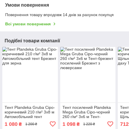
Умови повернення
Повернення товару впродовж 14 днів за рахунок покупця
Всі умови повернення
Подібні товари компанії
Тент Plandeka Gruba Сіро-
Тент посилений Plandeka
Тент
коричневий 210 г/м² 3х8 м
Mega Gruba Сіро-чорний
кори
Автомобільний тент
260 г/м² 3х6 м Тент-
Щіль
Брезент для зерна
брезент посилений
накр
1 080
1 098
712
₴
₴
1 200 ₴
1 220 ₴
Брезент з люверсами
Тарп