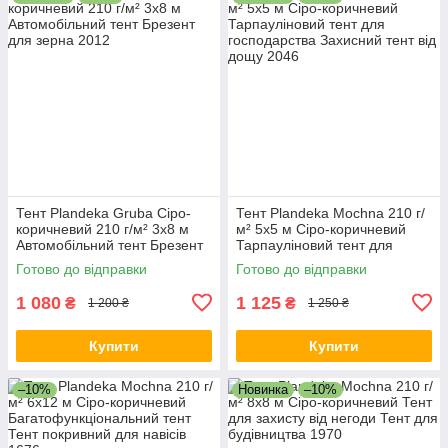
Тент Plandeka Gruba Сіро-
Тент Plandeka Mochna 210 г/
коричневий 210 г/м² 3х8 м
м² 5х5 м Сіро-коричневий
Автомобільний тент Брезент
Тарпауліновий тент для
для зерна
господарства Захисний тент
Готово до відправки
Готово до відправки
від дощу
1 080
1 125
₴
₴
1 200 ₴
1 250 ₴
Купити
Купити
–10%
Новинка
–10%