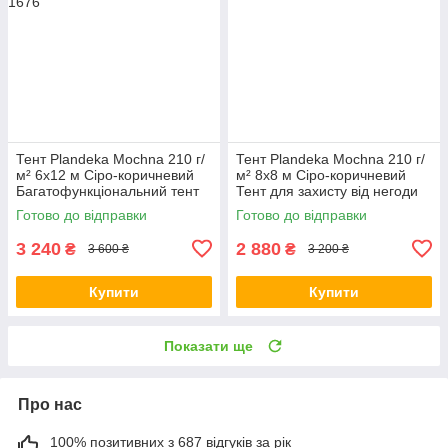
Тент Plandeka Mochna 210 г/
Тент Plandeka Mochna 210 г/
м² 6х12 м Сіро-коричневий
м² 8х8 м Сіро-коричневий
Багатофункціональний тент
Тент для захисту від негоди
Тент покривний для навісів
Тент для будівництва
Готово до відправки
Готово до відправки
3 240
2 880
₴
₴
3 600 ₴
3 200 ₴
Купити
Купити
Показати ще
Про нас
100% позитивних з 687 відгуків за рік