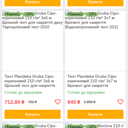
Купити
Купити
Новинка
–10%
Новинка
–10%
Тент Plandeka Gruba Сіро-
Тент Plandeka Gruba Сіро-
коричневий 210 г/м² 3х6 м
коричневий 210 г/м² 3х7 м
Щільний тент для накриття
Брезент для накриття
даху Тарпауліновий тент
Водонепроникний тент
Готово до відправки
Готово до відправки
712,80
945
₴
₴
792 ₴
1 050 ₴
Купити
Купити
Новинка
–10%
Новинка
–10%