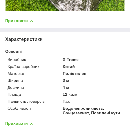
Приховати
Характеристики
Основні
Виробник
X-Treme
Країна виробник
Китай
Матеріал
Поліетилен
Ширина
3 м
Довжина
4 м
Площа
12 кв.м
Наявність люверсів
Так
Особливості
Водонепроникність,
Сонцезахист, Посилені кути
Приховати