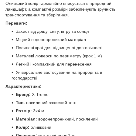
Оливковий колір гармонійно вписується в природний
ландшафт, а компактні розміри забезпечують зручність
транспортування та зберігання.
Переваги:
Захист від дощу, снігу, вітру та сонця
Міцний водонепроникний матеріал
Посилені краї для підвищеної довговічності
Металеві люверси по периметру (крок 1 м)
Легкий і компактний для перенесення
Універсальне застосування на природі та в
господарстві
Характеристики:
Бренд:
X‑Treme
Тип:
посилений захисний тент
Розмір:
3х4 м
Матеріал:
водонепроникний, посилений
Колір:
оливковий
Люверси:
металеві, крок 1 м