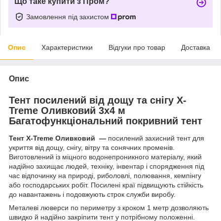
Що таке купити з Пром?
Замовлення під захистом
Опис
Характеристики
Відгуки про товар
Доставка
Опис
Тент посилений від дощу та снігу X-
Treme Оливковий 3х4 м
Багатофункціональний покривний тент
Тент X‑Treme Оливковий —
посилений захисний тент для
укриття від дощу, снігу, вітру та сонячних променів.
Виготовлений із міцного водонепроникного матеріалу, який
надійно захищає людей, техніку, інвентар і спорядження під
час відпочинку на природі, риболовлі, полювання, кемпінгу
або господарських робіт. Посилені краї підвищують стійкість
до навантажень і подовжують строк служби виробу.
Металеві люверси по периметру з кроком 1 метр дозволяють
швидко й надійно закріпити тент у потрібному положенні.