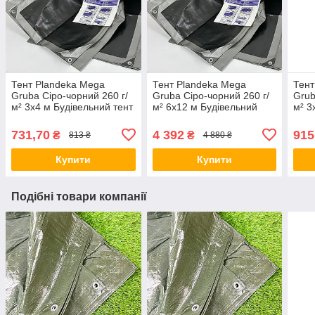
Тент Plandeka Mega
Тент Plandeka Mega
Тент
Gruba Сіро-чорний 260 г/
Gruba Сіро-чорний 260 г/
Grub
м² 3х4 м Будівельний тент
м² 6х12 м Будівельний
м² 3
Універсальний тент від
тент з люверсами
для 
захисту сонця
Садовий тент для пікніка
для 
731,70
4 392
915
₴
₴
813 ₴
4 880 ₴
Купити
Купити
Подібні товари компанії