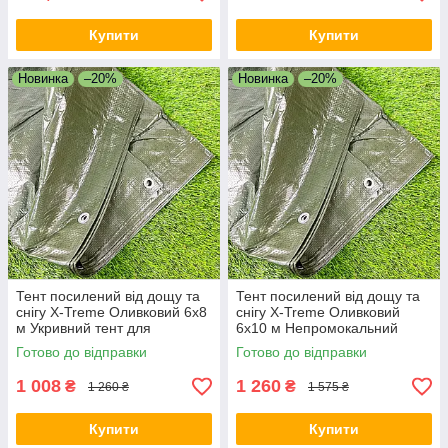
Купити
Купити
Новинка
–20%
Новинка
–20%
Тент посилений від дощу та
Тент посилений від дощу та
снігу X-Treme Оливковий 6х8
снігу X-Treme Оливковий
м Укривний тент для
6х10 м Непромокальний
сільського господарства
посилений тент
Готово до відправки
Готово до відправки
1 008
1 260
₴
₴
1 260 ₴
1 575 ₴
Купити
Купити