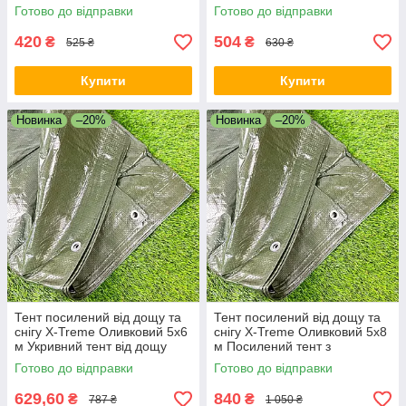
Сонцезахисний тент
захисний тент
Готово до відправки
Готово до відправки
420
504
₴
₴
525 ₴
630 ₴
Купити
Купити
Новинка
–20%
Новинка
–20%
Тент посилений від дощу та
Тент посилений від дощу та
снігу X-Treme Оливковий 5х6
снігу X-Treme Оливковий 5х8
м Укривний тент від дощу
м Посилений тент з
люверсами Тент для укриття
Готово до відправки
Готово до відправки
авто
629,60
840
₴
₴
787 ₴
1 050 ₴