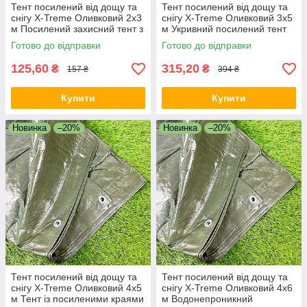
Тент посилений від дощу та
Тент посилений від дощу та
снігу X-Treme Оливковий 2х3
снігу X-Treme Оливковий 3х5
м Посилений захисний тент з
м Укривний посилений тент
люверсами
для кемпінгу
Готово до відправки
Готово до відправки
125,60
315,20
₴
₴
157 ₴
394 ₴
Купити
Купити
Новинка
–20%
Новинка
–20%
Тент посилений від дощу та
Тент посилений від дощу та
снігу X-Treme Оливковий 4х5
снігу X-Treme Оливковий 4х6
м Тент із посиленими краями
м Водонепроникний