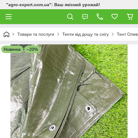
"agro-expert.com.ua": Ваш якісний урожай!
Товари та послуги
Тенти від дощу та снігу
Тент Олив
Новинка
–20%