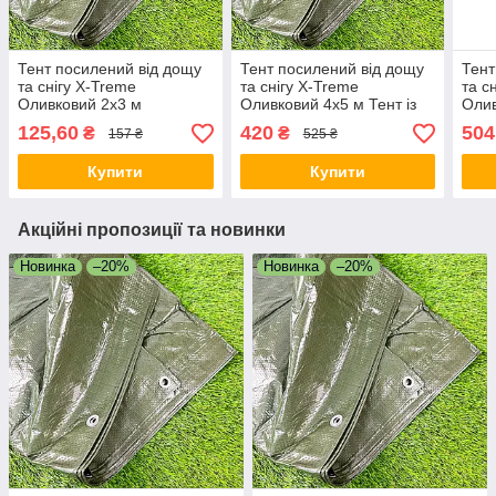
Тент посилений від дощу
Тент посилений від дощу
Тент
та снігу X-Treme
та снігу X-Treme
та с
Оливковий 2х3 м
Оливковий 4х5 м Тент із
Олив
Посилений захисний тент
посиленими краями
Вод
125,60
420
504
₴
₴
157 ₴
525 ₴
з люверсами
Сонцезахисний тент
захи
Купити
Купити
Акційні пропозиції та новинки
Новинка
–20%
Новинка
–20%