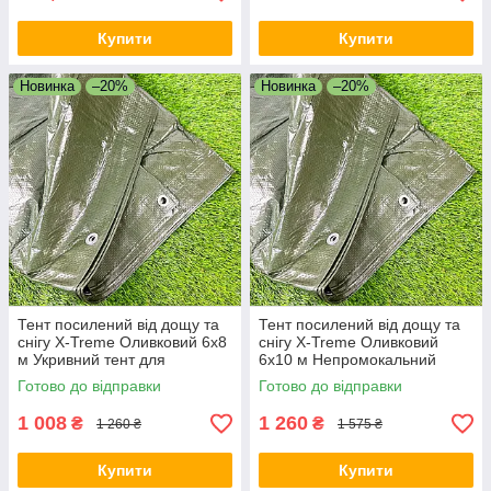
Купити
Купити
Новинка
–20%
Новинка
–20%
Тент посилений від дощу та
Тент посилений від дощу та
снігу X-Treme Оливковий 6х8
снігу X-Treme Оливковий
м Укривний тент для
6х10 м Непромокальний
сільського господарства
посилений тент
Готово до відправки
Готово до відправки
1 008
1 260
₴
₴
1 260 ₴
1 575 ₴
Купити
Купити