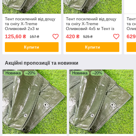
Тент посилений від дощу
Тент посилений від дощу
Тент
та снігу X-Treme
та снігу X-Treme
та с
Оливковий 2х3 м
Оливковий 4х5 м Тент із
Олив
Посилений захисний тент
посиленими краями
Укри
125,60
420
629
₴
₴
157 ₴
525 ₴
з люверсами
Сонцезахисний тент
Купити
Купити
Акційні пропозиції та новинки
Новинка
–20%
Новинка
–20%