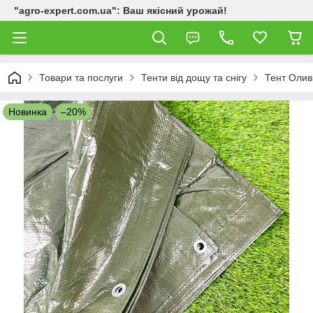
"agro-expert.com.ua": Ваш якісний урожай!
Товари та послуги
Тенти від дощу та снігу
Тент Олив
Новинка
–20%