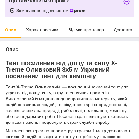
Що таке купити з Пром?
Замовлення під захистом
Опис
Характеристики
Відгуки про товар
Доставка
Опис
Тент посилений від дощу та снігу X-
Treme Оливковий 3х5 м Укривний
посилений тент для кемпінгу
Тент X‑Treme Оливковий —
посилений захисний тент для
укриття від дощу, снігу, вітру та сонячних променів.
Виготовлений із міцного водонепроникного матеріалу, який
надійно захищає людей, техніку, інвентар і спорядження під
час відпочинку на природі, риболовлі, полювання, кемпінгу
або господарських робіт. Посилені краї підвищують стійкість
до навантажень і подовжують строк служби виробу.
Металеві люверси по периметру з кроком 1 метр дозволяють
швидко й надійно закріпити тент у потрібному положенні.