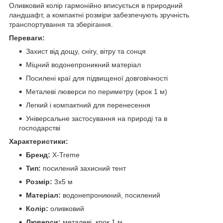
Оливковий колір гармонійно вписується в природний
ландшафт, а компактні розміри забезпечують зручність
транспортування та зберігання.
Переваги:
Захист від дощу, снігу, вітру та сонця
Міцний водонепроникний матеріал
Посилені краї для підвищеної довговічності
Металеві люверси по периметру (крок 1 м)
Легкий і компактний для перенесення
Універсальне застосування на природі та в
господарстві
Характеристики:
Бренд:
X‑Treme
Тип:
посилений захисний тент
Розмір:
3х5 м
Матеріал:
водонепроникний, посилений
Колір:
оливковий
Люверси:
металеві, крок 1 м