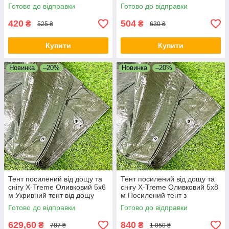
Сонцезахисний тент
захисний тент
Готово до відправки
Готово до відправки
420
504
₴
₴
525 ₴
630 ₴
Купити
Купити
Новинка
–20%
Новинка
–20%
Тент посилений від дощу та
Тент посилений від дощу та
снігу X-Treme Оливковий 5х6
снігу X-Treme Оливковий 5х8
м Укривний тент від дощу
м Посилений тент з
люверсами Тент для укриття
Готово до відправки
Готово до відправки
авто
629,60
840
₴
₴
787 ₴
1 050 ₴