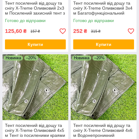
Тент посилений від дощу та
Тент посилений від дощу та
снігу X-Treme Оливковий 2х3
снігу X-Treme Оливковий 3х4
м Посилений захисний тент з
м Багатофункціональний
люверсами
покривний тент
Готово до відправки
Готово до відправки
125,60
252
₴
₴
157 ₴
315 ₴
Купити
Купити
Новинка
–20%
Новинка
–20%
Тент посилений від дощу та
Тент посилений від дощу та
снігу X-Treme Оливковий 4х5
снігу X-Treme Оливковий 4х6
м Тент із посиленими краями
м Водонепроникний