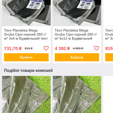
Тент Plandeka Mega
Тент Plandeka Mega
Тент
Gruba Сіро-чорний 260 г/
Gruba Сіро-чорний 260 г/
Grub
м² 3х4 м Будівельний тент
м² 6х12 м Будівельний
м² 3
Універсальний тент від
тент з люверсами
для 
захисту сонця
Садовий тент для пікніка
для 
731,70
4 392
915
₴
₴
813 ₴
4 880 ₴
Купити
Купити
Подібні товари компанії