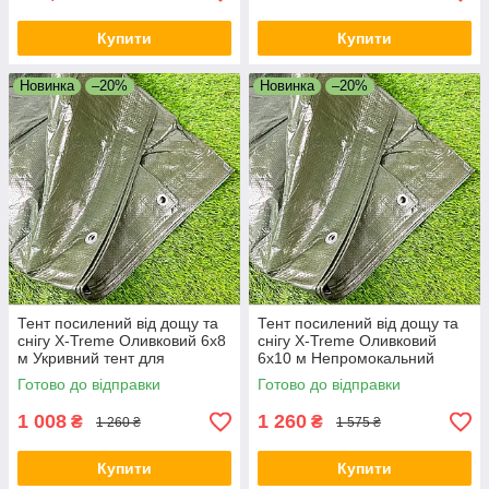
Купити
Купити
Новинка
–20%
Новинка
–20%
Тент посилений від дощу та
Тент посилений від дощу та
снігу X-Treme Оливковий 6х8
снігу X-Treme Оливковий
м Укривний тент для
6х10 м Непромокальний
сільського господарства
посилений тент
Готово до відправки
Готово до відправки
1 008
1 260
₴
₴
1 260 ₴
1 575 ₴
Купити
Купити