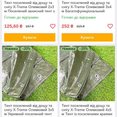
Тент посилений від дощу та
Тент посилений від дощу та
снігу X-Treme Оливковий 2х3
снігу X-Treme Оливковий 3х4
м Посилений захисний тент з
м Багатофункціональний
люверсами
покривний тент
Готово до відправки
Готово до відправки
125,60
252
₴
₴
157 ₴
315 ₴
Купити
Купити
Новинка
–20%
Новинка
–20%
Тент посилений від дощу та
Тент посилений від дощу та
снігу X-Treme Оливковий 3х5
снігу X-Treme Оливковий 4х5
м Укривний посилений тент
м Тент із посиленими краями