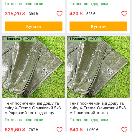
для кемпінгу
Сонцезахисний тент
Готово до відправки
Готово до відправки
315,20
420
₴
₴
394 ₴
525 ₴
Купити
Купити
Новинка
–20%
Новинка
–20%
Тент посилений від дощу та
Тент посилений від дощу та
снігу X-Treme Оливковий 5х6
снігу X-Treme Оливковий 5х8
м Укривний тент від дощу
м Посилений тент з
люверсами Тент для укриття
Готово до відправки
Готово до відправки
авто
629,60
840
₴
₴
787 ₴
1 050 ₴