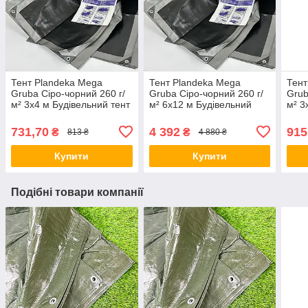
Тент Plandeka Mega
Тент Plandeka Mega
Тент
Gruba Сіро-чорний 260 г/
Gruba Сіро-чорний 260 г/
Grub
м² 3х4 м Будівельний тент
м² 6х12 м Будівельний
м² 3
Універсальний тент від
тент з люверсами
для 
захисту сонця
Садовий тент для пікніка
для 
731,70
4 392
915
₴
₴
813 ₴
4 880 ₴
Купити
Купити
Подібні товари компанії