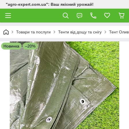
"agro-expert.com.ua": Ваш якісний урожай!
Товари та послуги
Тенти від дощу та снігу
Тент Олив
Новинка
–20%