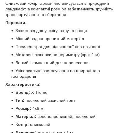
Оливковий колір гармонійно вписується в природний
ландшафт, а компактні розміри забезпечують зручність
транспортування та зберігання.
Переваги:
Захист від дощу, снігу, вітру та сонця
Міцний водонепроникний матеріал
Посилені краї для підвищеної довговічності
Металеві люверси по периметру (крок 1 м)
Легкий і компактний для перенесення
Універсальне застосування на природі та в
господарстві
Характеристики:
Бренд:
X‑Treme
Тип:
посилений захисний тент
Розмір:
4х6 м
Матеріал:
водонепроникний, посилений
Колір:
оливковий
Люверси:
металеві, крок 1 м