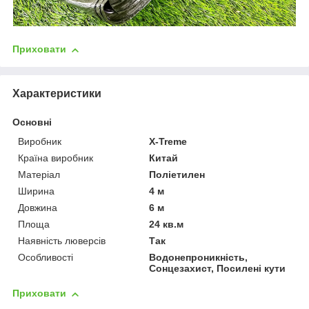
Приховати
Характеристики
Основні
Виробник
X-Treme
Країна виробник
Китай
Матеріал
Поліетилен
Ширина
4 м
Довжина
6 м
Площа
24 кв.м
Наявність люверсів
Так
Особливості
Водонепроникність,
Сонцезахист, Посилені кути
Приховати