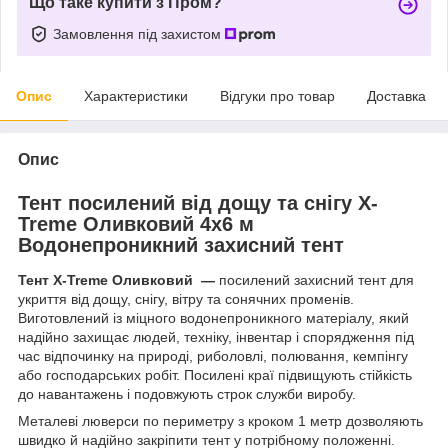
Що таке купити з Пром?
Замовлення під захистом
Опис
Характеристики
Відгуки про товар
Доставка
Опис
Тент посилений від дощу та снігу X-
Treme Оливковий 4х6 м
Водонепроникний захисний тент
Тент X‑Treme Оливковий —
посилений захисний тент для
укриття від дощу, снігу, вітру та сонячних променів.
Виготовлений із міцного водонепроникного матеріалу, який
надійно захищає людей, техніку, інвентар і спорядження під
час відпочинку на природі, риболовлі, полювання, кемпінгу
або господарських робіт. Посилені краї підвищують стійкість
до навантажень і подовжують строк служби виробу.
Металеві люверси по периметру з кроком 1 метр дозволяють
швидко й надійно закріпити тент у потрібному положенні.