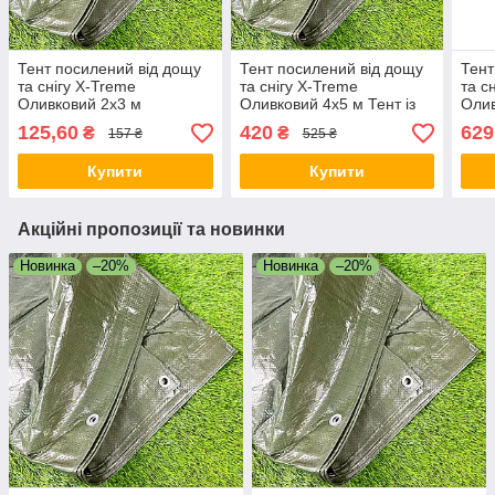
Тент посилений від дощу
Тент посилений від дощу
Тент
та снігу X-Treme
та снігу X-Treme
та с
Оливковий 2х3 м
Оливковий 4х5 м Тент із
Олив
Посилений захисний тент
посиленими краями
Укри
125,60
420
629
₴
₴
157 ₴
525 ₴
з люверсами
Сонцезахисний тент
Купити
Купити
Акційні пропозиції та новинки
Новинка
–20%
Новинка
–20%