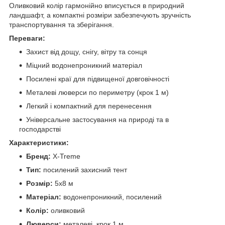
Оливковий колір гармонійно вписується в природний
ландшафт, а компактні розміри забезпечують зручність
транспортування та зберігання.
Переваги:
Захист від дощу, снігу, вітру та сонця
Міцний водонепроникний матеріал
Посилені краї для підвищеної довговічності
Металеві люверси по периметру (крок 1 м)
Легкий і компактний для перенесення
Універсальне застосування на природі та в
господарстві
Характеристики:
Бренд:
X‑Treme
Тип:
посилений захисний тент
Розмір:
5х8 м
Матеріал:
водонепроникний, посилений
Колір:
оливковий
Люверси:
металеві, крок 1 м