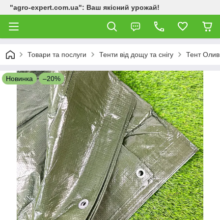
"agro-expert.com.ua": Ваш якісний урожай!
Товари та послуги
Тенти від дощу та снігу
Тент Олив
Новинка
–20%