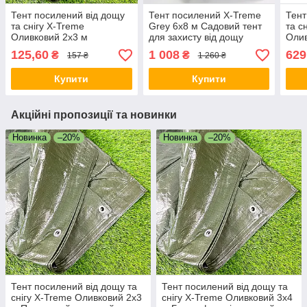
Тент посилений від дощу
Тент посилений X-Treme
Тент
та снігу X-Treme
Grey 6х8 м Садовий тент
та с
Оливковий 2х3 м
для захисту від дощу
Олив
Посилений захисний тент
Поліпропіленовий тент
Укри
125,60
1 008
629
₴
₴
157 ₴
1 260 ₴
з люверсами
для альтанки
Купити
Купити
Акційні пропозиції та новинки
Новинка
–20%
Новинка
–20%
Тент посилений від дощу та
Тент посилений від дощу та
снігу X-Treme Оливковий 2х3
снігу X-Treme Оливковий 3х4