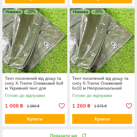
Новинка
–20%
Новинка
–20%
Тент посилений від дощу та
Тент посилений від дощу та
снігу X-Treme Оливковий 6х8
снігу X-Treme Оливковий
м Укривний тент для
6х10 м Непромокальний
сільського господарства
посилений тент
Готово до відправки
Готово до відправки
1 008
1 260
₴
₴
1 260 ₴
1 575 ₴
Купити
Купити
Показати ще