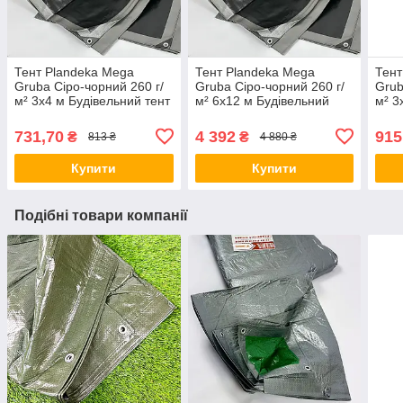
Тент Plandeka Mega
Тент Plandeka Mega
Тент
Gruba Сіро-чорний 260 г/
Gruba Сіро-чорний 260 г/
Grub
м² 3х4 м Будівельний тент
м² 6х12 м Будівельний
м² 3
Універсальний тент від
тент з люверсами
для 
захисту сонця
Садовий тент для пікніка
для 
731,70
4 392
915
₴
₴
813 ₴
4 880 ₴
Купити
Купити
Подібні товари компанії