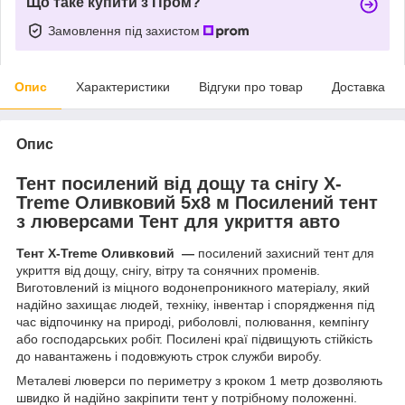
Що таке купити з Пром?
Замовлення під захистом
Опис
Характеристики
Відгуки про товар
Доставка
Опис
Тент посилений від дощу та снігу X-
Treme Оливковий 5х8 м Посилений тент
з люверсами Тент для укриття авто
Тент X‑Treme Оливковий —
посилений захисний тент для
укриття від дощу, снігу, вітру та сонячних променів.
Виготовлений із міцного водонепроникного матеріалу, який
надійно захищає людей, техніку, інвентар і спорядження під
час відпочинку на природі, риболовлі, полювання, кемпінгу
або господарських робіт. Посилені краї підвищують стійкість
до навантажень і подовжують строк служби виробу.
Металеві люверси по периметру з кроком 1 метр дозволяють
швидко й надійно закріпити тент у потрібному положенні.