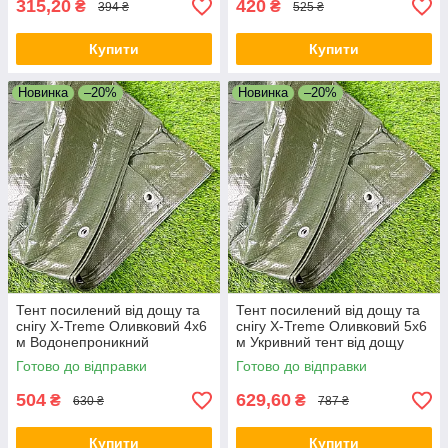
315,20
420
₴
₴
394 ₴
525 ₴
Купити
Купити
Новинка
–20%
Новинка
–20%
Тент посилений від дощу та
Тент посилений від дощу та
снігу X-Treme Оливковий 4х6
снігу X-Treme Оливковий 5х6
м Водонепроникний
м Укривний тент від дощу
захисний тент
Готово до відправки
Готово до відправки
504
629,60
₴
₴
630 ₴
787 ₴
Купити
Купити