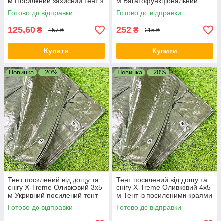
м Посилений захисний тент з
м Багатофункціональний
люверсами
покривний тент
Готово до відправки
Готово до відправки
125,60
252
₴
₴
157 ₴
315 ₴
Купити
Купити
Новинка
–20%
Новинка
–20%
Тент посилений від дощу та
Тент посилений від дощу та
снігу X-Treme Оливковий 3х5
снігу X-Treme Оливковий 4х5
м Укривний посилений тент
м Тент із посиленими краями
для кемпінгу
Сонцезахисний тент
Готово до відправки
Готово до відправки